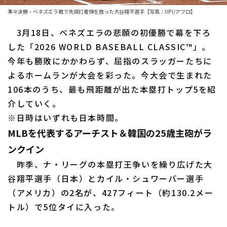
ファーム東地区
選手名鑑トップ
準々決勝・ベネズエラ戦で先頭打者弾を放った大谷翔平選手【写真：UPI/アフロ】
ニュース
ファーム中地区
3月18日、ベネズエラの悲願の初優勝で幕を下ろ
北海道日本ハムファイターズ
ファーム西地区
した「2026 WORLD BASEBALL CLASSIC™」。
東北楽天ゴールデンイーグルス
今年も勝敗にかかわらず、屈指のスラッガーたちに
交流戦
よるホームランが大会を彩った。今大会で生まれた
埼玉西武ライオンズ
設定
106本のうち、最も飛距離が出た本塁打トップ5を紹
千葉ロッテマリーンズ
介していく。
※日時はいずれも日本時間。
オリックス・バファローズ
MLBを代表するアーチスト＆韓国の25歳主砲がラ
福岡ソフトバンクホークス
ンクイン
昨季、ナ・リーグの本塁打王争いを繰り広げた大
谷翔平選手（日本）とカイル・シュワーバー選手
（アメリカ）の2名が、427フィート（約130.2メー
トル）で5位タイに入った。