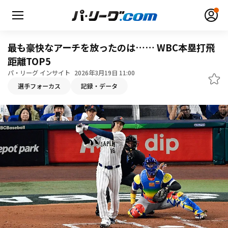
最も豪快なアーチを放ったのは…… WBC本塁打飛
距離TOP5
パ・リーグ インサイト
2026年3月19日 11:00
無料アカウント登録
ログイン
選手フォーカス
記録・データ
HOME
動画
日程・結果
順位表･成績
1軍公式戦
選手名鑑