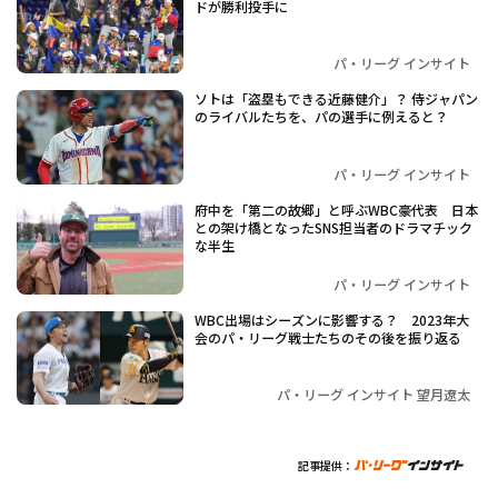
ドが勝利投手に
パ・リーグ インサイト
ソトは「盗塁もできる近藤健介」？ 侍ジャパン
のライバルたちを、パの選手に例えると？
パ・リーグ インサイト
府中を「第二の故郷」と呼ぶWBC豪代表 日本
との架け橋となったSNS担当者のドラマチック
な半生
パ・リーグ インサイト
WBC出場はシーズンに影響する？ 2023年大
会のパ・リーグ戦士たちのその後を振り返る
パ・リーグ インサイト 望月遼太
記事提供：