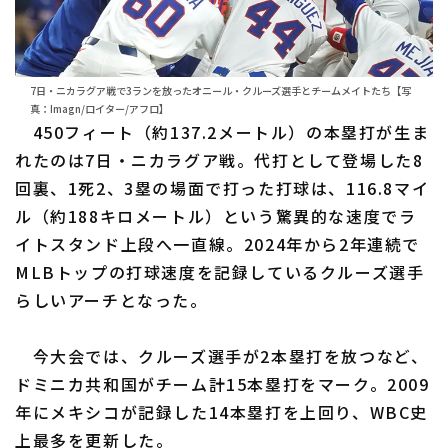
7日・ニカラグア戦で3ランを放ったオニール・クルーズ選手とチームメイトたち【写
真：Imagn/ロイター/アフロ】
450フィート（約137.2メートル）の本塁打が生ま
れたのは7日・ニカラグア戦。代打として登場した8
回裏、1死2、3塁の場面で打った打球は、116.8マイ
ル（約188キロメートル）という驚異的な速度でラ
イトスタンド上段へ一直線。2024年から2年連続で
MLBトップの打球速度を記録しているクルーズ選手
らしいアーチとなった。
今大会では、クルーズ選手が2本塁打を放つなど、
ドミニカ共和国がチーム計15本塁打をマーク。2009
年にメキシコが記録した14本塁打を上回り、WBC史
上最多を更新した。