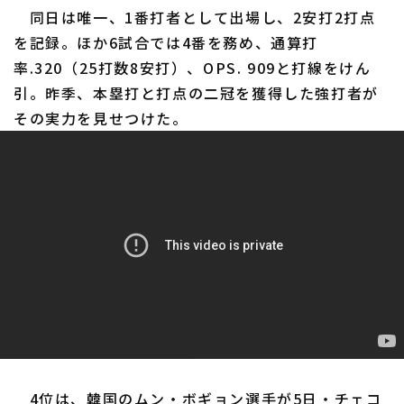
同日は唯一、1番打者として出場し、2安打2打点
を記録。ほか6試合では4番を務め、通算打
率.320（25打数8安打）、OPS. 909と打線をけん
引。昨季、本塁打と打点の二冠を獲得した強打者が
その実力を見せつけた。
4位は、韓国のムン・ボギョン選手が5日・チェコ