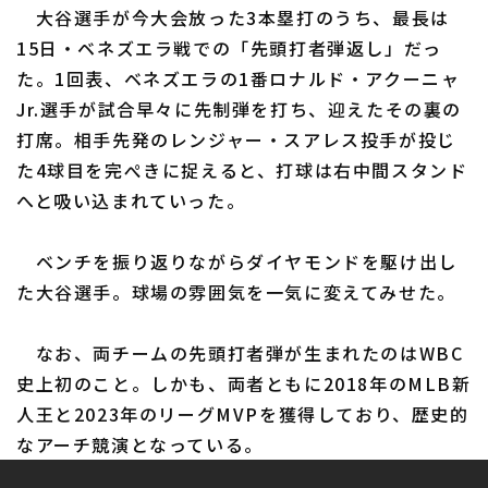
大谷選手が今大会放った3本塁打のうち、最長は
15日・ベネズエラ戦での「先頭打者弾返し」だっ
た。1回表、ベネズエラの1番ロナルド・アクーニャ
利用規約
プライバシーポリシー
Jr.選手が試合早々に先制弾を打ち、迎えたその裏の
打席。相手先発のレンジャー・スアレス投手が投じ
運営会社
（別ウィンドウで開く）
よくある質問
た4球目を完ぺきに捉えると、打球は右中間スタンド
特定商取引法の表示
アルバイト募集
（別ウィンドウで開く
へと吸い込まれていった。
ベンチを振り返りながらダイヤモンドを駆け出し
た大谷選手。球場の雰囲気を一気に変えてみせた。
なお、両チームの先頭打者弾が生まれたのはWBC
史上初のこと。しかも、両者ともに2018年のMLB新
人王と2023年のリーグMVPを獲得しており、歴史的
なアーチ競演となっている。