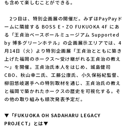
も含めて楽しむことができる。
2つ目は、特別企画展の開催だ。みずほPayPayド
ームに隣接する BOSS E・ZO FUKUOKA 4F にあ
る「王貞治ベースボールミュージアム Supported
by 博多グリーンホテル」の企画展示エリアでは、4
利用規約
プライバシーポリシー
月14日（火）より特別企画展「王貞治とともに築き
運営会社
（別ウィンドウで開く）
よくある質問
上げた福岡のホークス～受け継がれる王貞治の教え
～」を開催。王貞治氏本人をはじめ、城島健司
特定商取引法の表示
アルバイト募集
（別ウィンドウで開く
CBO、秋山幸二氏、工藤公康氏、小久保裕紀監督、
柳田悠岐選手への特別取材を通じ、王貞治氏の教え
と福岡で築かれたホークスの歴史を可視化する。そ
の他の取り組みも順次発表予定だ。
▼「FUKUOKA OH SADAHARU LEGACY
PROJECT」とは▼