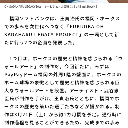
OH SADAHARU LEGACY DAY キービジュアル画像 Ⓒ SoftBank HAWKS
ファーム東地区
選手名鑑トップ
ニュース
福岡ソフトバンクは、王貞治氏の福岡・ホークス
ファーム中地区
北海道日本ハムファイターズ
での歩みを次世代へつなぐ「FUKUOKA OH
ファーム西地区
SADAHARU LEGACY PROJECT」の一環として新
東北楽天ゴールデンイーグルス
たに行う2つの企画を発表した。
交流戦
埼玉西武ライオンズ
設定
1つ目は、ホークスの歴史と精神を感じられる「ウ
千葉ロッテマリーンズ
ォールアート」の制作だ。今回新たに、みずほ
オリックス・バファローズ
PayPayドーム福岡の外周1階の壁面に、ホークスの
ホーム球場の象徴として歴史と精神を感じられる巨
福岡ソフトバンクホークス
大なウォールアートを設置。アーティスト・澁谷忠
臣氏が制作を手がけ、王貞治氏とともに、福岡でホ
ークスの歴史を築いた選手たちなどが描かれる。制
作は3月21日（土）から約1カ月間を予定。通行時に
制作過程を見ることができるため、完成までの歩み