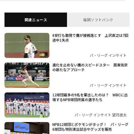
関連ニュース
福岡ソフトバンク
6安打も散発で鷹が接戦落とす 上沢直之は7回
途中1失点
パ・リーグ インサイト
進化を止めない鷹のスピードスター 周東佑京
の新たなアプローチ
パ・リーグ インサイト
12球団最多の9名を輩出したのは？ WBCに出
場するNPB球団所属の選手たち
パ・リーグ インサイト 望月遼太
NPB12球団とポケモンがタッグ！ パ・リーグ
6球団も特別演出試合やグッズを販売