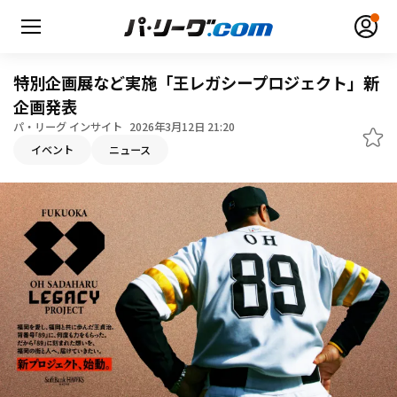
特別企画展など実施「王レガシープロジェクト」新
企画発表
パ・リーグ インサイト
2026年3月12日 21:20
イベント
ニュース
無料アカウント登録
ログイン
HOME
動画
日程・結果
順位表･成績
1軍公式戦
選手名鑑