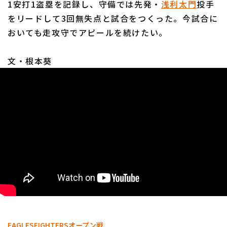
1安打1盗塁を記録し、守備では先発・
浅利太門
投手
をリードして3回無失点と試合をつくった。今試合に
おいても走攻守でアピールを続けたい。
文・根本葵
利用規約
プライバシーポリシー
運営会社
（別ウィンドウで開く）
よくある質問
特定商取引法の表示
アルバイト募集
（別ウィンドウで開く
EAGLES
FIGHTERS
オープン戦