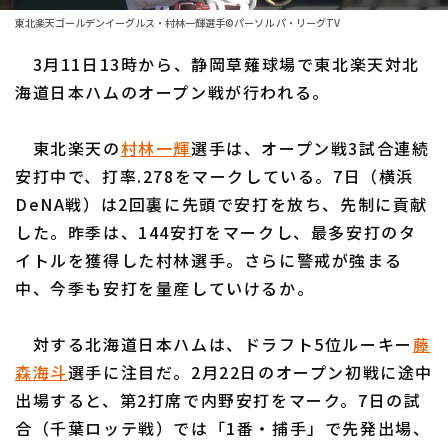
ファーム東地区
選手名鑑トップ
東北楽天ゴールデンイーグルス・村林一輝選手©パーソル パ・リーグTV
ニュース
ファーム中地区
3月11日13時から、静岡草薙球場で東北楽天対北
北海道日本ハムファイターズ
ファーム西地区
海道日本ハムのオープン戦が行われる。
東北楽天ゴールデンイーグルス
交流戦
東北楽天の
村林一輝
選手は、オープン戦3試合連続
埼玉西武ライオンズ
設定
安打中で、打率.278をマークしている。7日（横浜
千葉ロッテマリーンズ
DeNA戦）は2回裏に先頭で安打を放ち、先制に貢献
した。昨季は、144安打をマークし、最多安打のタ
オリックス・バファローズ
イトルを獲得した村林選手。さらに警戒が強まる
福岡ソフトバンクホークス
中、今季も安打を量産していけるか。
対する北海道日本ハムは、ドラフト5位ルーキー
藤
森海斗
選手に注目だ。2月22日のオープン初戦に途中
出場すると、第2打席で内野安打をマーク。7日の試
合（千葉ロッテ戦）では「1番・捕手」で先発出場、