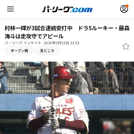
村林一輝が3試合連続安打中 ドラ5ルーキー・藤森
海斗は走攻守でアピール
パ・リーグ インサイト
2026年3月10日 22:33
無料アカウント登録
ログイン
オープン戦
見どころ
HOME
動画
日程・結果
順位表･成績
1軍公式戦
選手名鑑