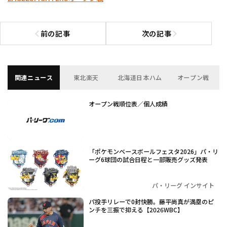
前の記事
次の記事
前の記事へ
次の記事へ
関連ニュース
東北楽天
北海道日本ハム
オープン戦
オープン戦順位表／個人成績
「ポケモンベースボールフェスタ2026」パ・リ
ーグ6球団の試合日程と一部販売グッズ発表
パ・リーグ インサイト
パ投手リレーで0封快勝。藤平尚真が満塁のピ
ンチを三振で抑える【2026WBC】