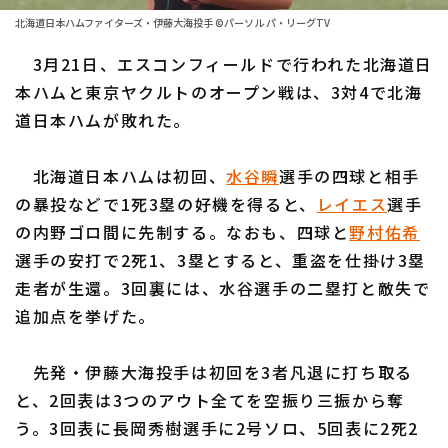
ファーム東地区
選手名鑑トップ
北海道日本ハムファイターズ・伊藤大海投手 ©パーソル パ・リーグTV
ニュース
ファーム中地区
3月21日、エスコンフィールドで行われた北海道日
北海道日本ハムファイターズ
ファーム西地区
本ハムと東京ヤクルトのオープン戦は、3対4で北海
東北楽天ゴールデンイーグルス
道日本ハムが敗れた。
交流戦
埼玉西武ライオンズ
設定
北海道日本ハムは初回、
水谷瞬
選手の四球と相手
千葉ロッテマリーンズ
の暴投などで1死3塁の好機を得ると、
レイエス
選手
の内野ゴロ間に先制する。なおも、四球と
野村佑希
オリックス・バファローズ
選手の安打で2死1、3塁とすると、重盗を仕掛け3塁
福岡ソフトバンクホークス
走者が生還。3回裏には、水谷選手の二塁打と敵失で
追加点を挙げた。
先発・伊藤大海投手は初回を3者凡退に打ち取る
と、2回表は3つのアウト全てを空振り三振から奪
う。3回表に長岡秀樹選手に2号ソロ、5回表に2死2