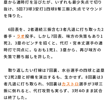
塁から適時打を浴びたが、いずれも最少失点で切り
抜け、5回73球3安打1四球8奪三振2失点でマウンド
を降りた。
6回表を、2者連続三振含む3者凡退に打ち取った2
利用規約
プライバシーポリシー
番手・
ラオ
投手。しかし7回表、味方の失策もあり1
死2、3塁のピンチを招くと、代打・宮本丈選手の適
運営会社
（別ウィンドウで開く）
よくある質問
時打で同点に。なおも1死1、3塁から、再び味方の
特定商取引法の表示
アルバイト募集
（別ウィンドウで開く
失策で勝ち越しを許した。
取り返したい打線は7回裏、水谷選手の四球と盗塁
で2死2塁と好機を演出するも、生かせず。8回裏は3
者凡退に打ち取られ、9回裏は
カストロ
選手が3球三
振に倒れると、代打攻勢も実らず、3対4のまま試合
は終了した。