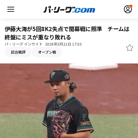
伊藤大海が5回8K2失点で開幕戦に照準 チームは
終盤にミスが重なり敗れる
パ・リーグ インサイト
2026年3月21日 17:03
無料アカウント登録
ログイン
試合戦評
オープン戦
HOME
動画
日程・結果
順位表･成績
1軍公式戦
選手名鑑