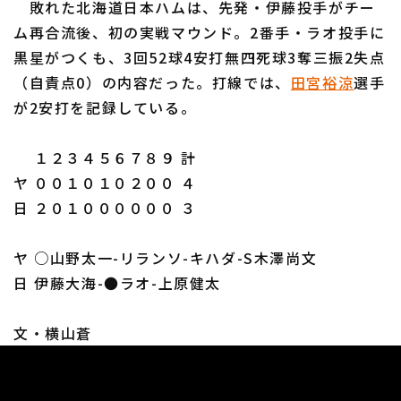
敗れた北海道日本ハムは、先発・伊藤投手がチー
ム再合流後、初の実戦マウンド。2番手・ラオ投手に
黒星がつくも、3回52球4安打無四死球3奪三振2失点
（自責点0）の内容だった。打線では、
田宮裕涼
選手
が2安打を記録している。
１２３４５６７８９ 計
ヤ ００１０１０２００ ４
日 ２０１００００００ ３
ヤ ○山野太一-リランソ-キハダ-S木澤尚文
日 伊藤大海-●ラオ-上原健太
文・横山蒼