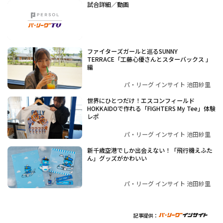
試合詳細／動画
ファイターズガールと巡るSUNNY
TERRACE「工藤心優さんとスターバックス 」
編
パ・リーグ インサイト 池田紗里
世界にひとつだけ！エスコンフィールド
HOKKAIDOで作れる「FIGHTERS My Tee」体験
レポ
パ・リーグ インサイト 池田紗里
新千歳空港でしか出会えない！「飛行機えふた
ん」グッズがかわいい
パ・リーグ インサイト 池田紗里
記事提供：