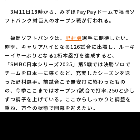
ファーム東地区
選手名鑑トップ
ニュース
3月11日18時から、みずほPayPayドームで福岡ソ
ファーム中地区
北海道日本ハムファイターズ
フトバンク対巨人のオープン戦が行われる。
ファーム西地区
東北楽天ゴールデンイーグルス
福岡ソフトバンクは、
野村勇
選手に期待したい。
交流戦
昨季、キャリアハイとなる126試合に出場し、ルーキ
埼玉西武ライオンズ
設定
ーイヤーぶりとなる2桁本塁打を達成すると、
千葉ロッテマリーンズ
「SMBC日本シリーズ2025」第5戦では決勝ソロで
チームを日本一に導くなど、充実したシーズンを送
オリックス・バファローズ
った野村選手。前試合こそ無安打に終わったもの
福岡ソフトバンクホークス
の、今季ここまではオープン7試合で打率.250と少し
ずつ調子を上げている。ここからしっかりと調整を
重ね、万全の状態で開幕を迎えたい。