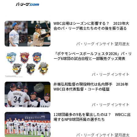
WBC出場はシーズンに影響する？ 2023年大
会のパ・リーグ戦士たちのその後を振り返る
パ・リーグ インサイト 望月遼太
「ポケモンベースボールフェスタ2026」パ・リ
ーグ6球団の試合日程と一部販売グッズ発表
パ・リーグ インサイト
井端弘和監督の現役時代は名内野手 2026年
WBC日本代表監督・コーチの経歴
パ・リーグ インサイト
12球団最多の9名を輩出したのは？ WBCに出
場するNPB球団所属の選手たち
パ・リーグ インサイト 望月遼太