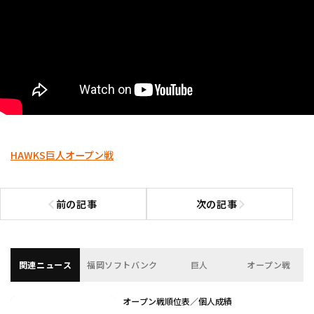
利用規約
プライバシーポリシー
運営会社
（別ウィンドウで開く）
よくある質問
HAWKS
巨人
オープン戦
特定商取引法の表示
アルバイト募集
（別ウィンドウで開く
前の記事
次の記事
前の記事へ
次の記事へ
関連ニュース
福岡ソフトバンク
巨人
オープン戦
オープン戦順位表／個人成績