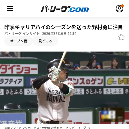
昨季キャリアハイのシーズンを送った野村勇に注目
パ・リーグ インサイト
2026年3月10日 22:34
オープン戦
見どころ
無料アカウント登録
ログイン
HOME
動画
日程・結果
順位表･成績
1軍公式戦
選手名鑑
福岡ソフトバンクホークス・野村勇選手 ©パーソル パ・リーグTV