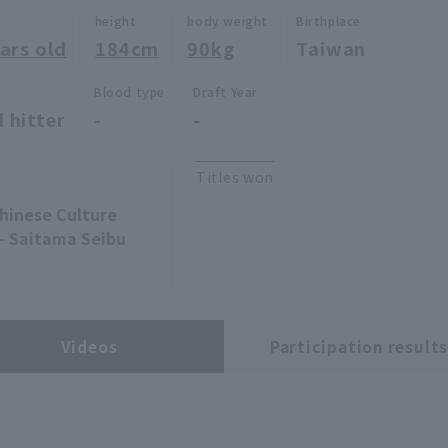
height
body weight
Birthplace
ars old
184cm
90kg
Taiwan
Blood type
Draft Year
 hitter
-
-
Titles won
hinese Culture
s- Saitama Seibu
Videos
Participation result