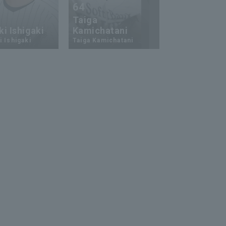
64
23
Taiga
i Ishigaki
Kamichatani
Ukyo Shuto
 Ishigaki
Taiga Kamichatani
Ukyo Shuto