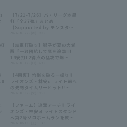
s
【7/21-7/26】パ・リーグ本塁
23:55
23:55
と
打「全37弾」まとめ
【Supported by モンスター
エナジー】
2026 . 07.27 . (月) 19:30
塁打
【結束打破ッ】獅子が夏の大覚
12:36
12:36
醒『一致団結して鷹を追撃!!!
ー
14安打12得点の猛攻で爆
勝!!!』
2026 . 07.12 . (日) 16:46
き
【4回裏】均衡を破る一振り!!
01:01
01:01
10
ライオンズ・林安可 ライト前へ
の先制タイムリーヒット!!
2026年7月7日 埼玉西武ライオ
2026 . 07.07 . (火) 19:50
ンズ 対 東北楽天ゴールデンイー
た
【ファーム】追撃アーチ!! ライ
グルス
00:51
00:51
ン
オンズ・林安可 ライトスタンド
ー
へ第2号ソロホームランを放つ!!
海
2026年6月13日 埼玉西武ライ
2026 . 06.13 . (土) 13:48