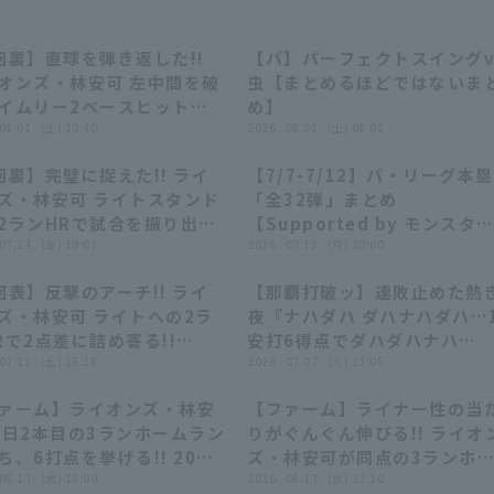
回裏】直球を弾き返した!!
【パ】パーフェクトスイングv
01:19
01:19
07:19
07:19
オンズ・林安可 左中間を破
虫【まとめるほどではないま
イムリー2ベースヒットで
め】
!! 2026年8月1日 埼玉西武
 08.01 . (土) 19:40
2026 . 08.01 . (土) 08:02
オンズ 対 オリックス・バフ
回裏】完璧に捉えた!! ライ
【7/7-7/12】パ・リーグ本
ーズ
00:57
00:57
20:22
20:22
ズ・林安可 ライトスタンド
「全32弾」まとめ
2ランHRで試合を振り出し
【Supported by モンスタ
!! 2026年7月24日 埼玉
 07.24 . (金) 19:01
エナジー】
2026 . 07.13 . (月) 20:00
ライオンズ 対 福岡ソフトバ
回表】反撃のアーチ!! ライ
【那覇打破ッ】連敗止めた熱
ホークス
00:53
00:53
09:50
09:50
ズ・林安可 ライトへの2ラ
夜『ナハダハ ダハナハダハ…
Rで2点差に詰め寄る!!
安打6得点でダハダハナハ
26年7月11日 北海道日本ハ
 07.11 . (土) 15:18
ッ!!!』
2026 . 07.07 . (火) 23:05
ァイターズ 対 埼玉西武ライ
ァーム】ライオンズ・林安
【ファーム】ライナー性の当
ズ
00:57
00:57
00:52
00:52
本日2本目の3ランホームラン
りがぐんぐん伸びる!! ライオ
ち、6打点を挙げる!! 2026
ズ・林安可が同点の3ランホ
月17日 北海道日本ハムファ
 06.17 . (水) 15:00
ムラン!! 2026年6月17日 北
2026 . 06.17 . (水) 13:30