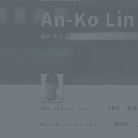
An-Ko Lin
An-Ko Lin
.69
OPS
Striking Power Index
BB/K
Baseball selection index