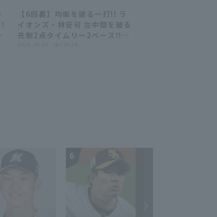
埼玉
オンズ 対 中日ドラゴンズ
平
【6回裏】均衡を破る一打!! ラ
01:08
01:08
!
イオンズ・林安可 左中間を破る
点
先制2点タイムリー2ベース!!
2026年5月8日 埼玉西武ライオ
2026 . 05.08 . (金) 19:34
ンズ 対 東北楽天ゴールデンイー
グルス
6
7