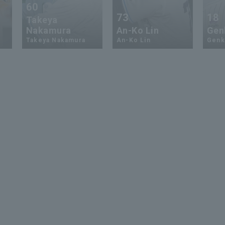
60
73
18
Takeya
Nakamura
An-Ko Lin
Genk
Takeya Nakamura
An-Ko Lin
Genki