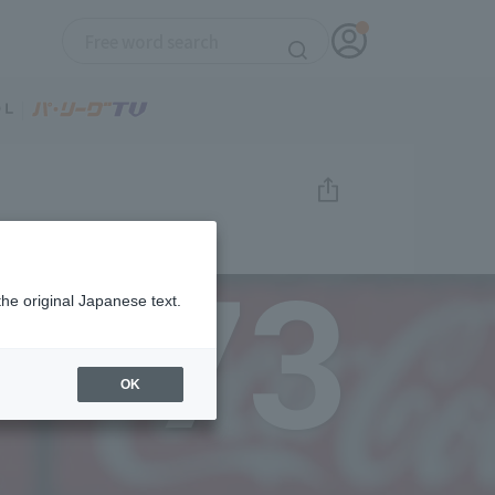
73
the original Japanese text.
OK