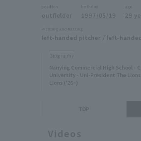
position
birthday
age
outfielder
1997/05/19
29 ye
Pitching and batting
left-handed pitcher / left-handed
Biography
Nanying Commercial High School - C
University - Uni-President The Lion
Lions ('26~)
TOP
Videos