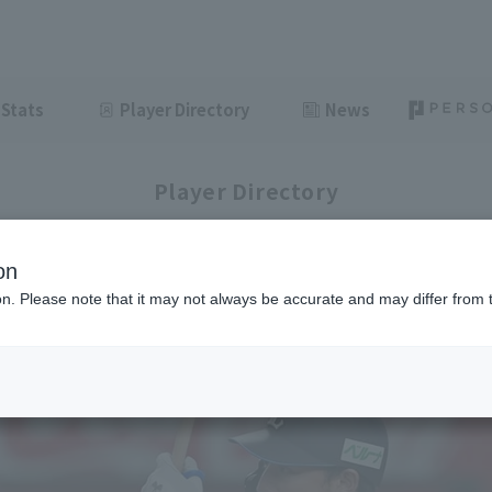
Stats
Player Directory
News
Player Directory
on
ion. Please note that it may not always be accurate and may differ from 