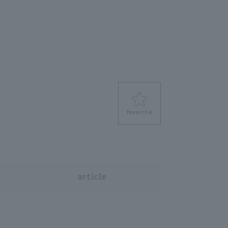
favorite
s
article