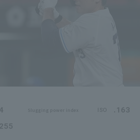
4
.163
ISO
Slugging power index
.255