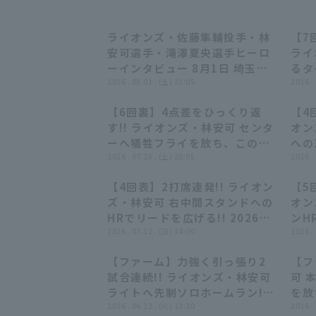
ライオンズ・佐藤隼輔投手・林
【7
11:15
11:15
安可選手・滝澤夏央選手ヒーロ
ライ
ーインタビュー 8月1日 埼玉西
るタ
武ライオンズ 対 オリックス・バ
2026 . 08.01 . (土) 21:05
同点
2026 .
ファローズ
ライ
【6回裏】4点差をひっくり返
【4
ァロ
01:02
01:02
す!! ライオンズ・林安可 センタ
オン
ーへ犠牲フライを放ち、この回
への
一気に逆転!! 2026年7月25日
2026 . 07.25 . (土) 20:05
に戻す
2026 .
埼玉西武ライオンズ 対 福岡ソフ
西武
【4回表】2打席連発!! ライオン
【5
トバンクホークス
ンク
00:55
00:55
ズ・林安可 右中間スタンドへの
オン
HRでリードを広げる!! 2026年
ンH
7月12日 北海道日本ハムファイ
2026 . 07.12 . (日) 14:00
20
2026 .
ターズ 対 埼玉西武ライオンズ
ムフ
【ファーム】力強く引っ張り2
【フ
オン
00:46
00:46
試合連続!! ライオンズ・林安可
可 
ライトへ先制ソロホームラン!!
を放
2026年6月23日 埼玉西武ライ
2026 . 06.23 . (火) 13:20
年6
2026 .