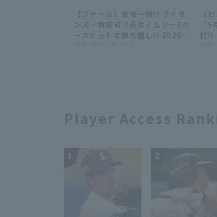
オンズ 対 オリックス・バファロ
イタ
【ファーム】走者一掃!! ライオ
【ヒ
ーズ
00:59
00:59
ンズ・林安可 3点タイムリー3ベ
『5
ースヒットで勝ち越し!! 2026
打!
年6月4日 埼玉西武ライオンズ
2026 . 06.04 . (木) 14:01
で…
2026 .
対 横浜DeNAベイスターズ
Player Access Rank
1
2