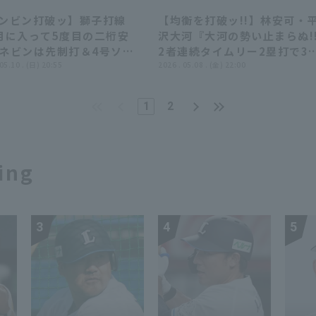
ーズ 対 埼玉西武ライオンズ
道日本ハムファイターズ 対 
゙ンビン打破ッ】獅子打線
【均衡を打破ッ!!】林安可・
西武ライオンズ
09:49
09:49
04:23
04:23
月に入って5度目の二桁安
沢大河『大河の勢い止まらぬ!!
! ネビンは先制打＆4号ソロ
2者連続タイムリー2塁打で3
打率.485!!!』
 05.10 . (日) 20:55
先制!!!』
2026 . 05.08 . (金) 22:00
1
2
ing
3
4
5