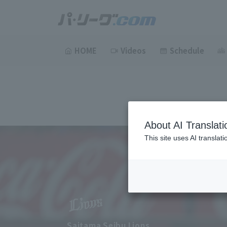
HOME
Videos
Schedule
About AI Translati
This site uses AI translat
Saitama Seibu Lions