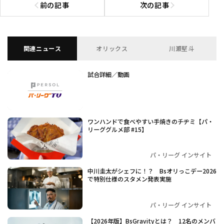
前の記事
次の記事
前の記事へ
次の記事へ
関連ニュース
オリックス
川瀬堅斗
試合詳細／動画
ワンハンドで食べやすい手焼きのチヂミ【パ・
リーググルメ部 #15】
パ・リーグ インサイト
中川圭太がシェフに！？ Bsオリっこデー2026
で特別仕様のスタメン発表実施
パ・リーグ インサイト
【2026年版】BsGravityとは？ 12名のメンバ