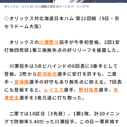
ファーム東地区
選手名鑑トップ
オリックス・バファローズ 川瀬堅斗投手 ©パーソル パ・リーグTV
ニュース
ファーム中地区
◇オリックス対北海道日本ハム 第11回戦（9日・京
北海道日本ハムファイターズ
ファーム西地区
セラドーム大阪）
東北楽天ゴールデンイーグルス
交流戦
オリックスの
川瀬堅斗
投手が今季初登板。2回1安
埼玉西武ライオンズ
設定
打無四死球1奪三振無失点の好リリーフを披露した。
千葉ロッテマリーンズ
川瀬投手は3点ビハインドの6回表に3番手として
オリックス・バファローズ
登板。2死から
郡司裕也
選手に安打を許すも、二塁
福岡ソフトバンクホークス
手・
宜保翔
選手の好守もあり無失点に抑える。7回表
にも登板すると、
レイエス
選手、
野村佑希
選手、
矢
澤宏太
選手を3者凡退に打ち取った。
二軍では10試合（3先発）、1勝1敗、計20イニン
グで防御率5.40だった川瀬投手。この日一軍昇格す