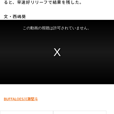
ると、早速好リリーフで結果を残した。
文・西嶋葵
利用規約
プライバシーポリシー
運営会社
（別ウィンドウで開く）
よくある質問
特定商取引法の表示
アルバイト募集
（別ウィンドウで開く
BUFFALOES
川瀬堅斗