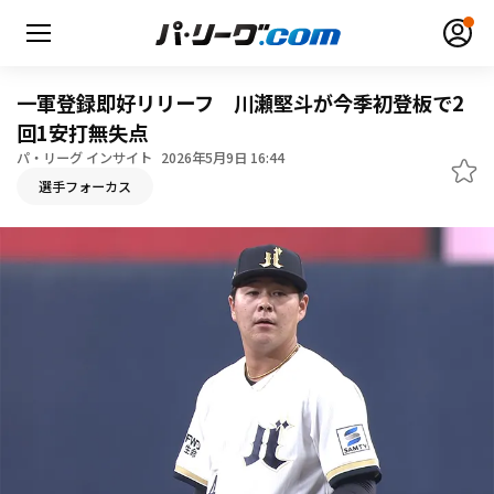
一軍登録即好リリーフ 川瀬堅斗が今季初登板で2
回1安打無失点
パ・リーグ インサイト
2026年5月9日 16:44
無料アカウント登録
ログイン
選手フォーカス
HOME
動画
日程・結果
順位表･成績
1軍公式戦
選手名鑑