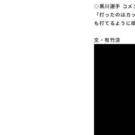
◇黒川選手 コメ
「打ったのはカ
も打てるように
文・有竹涼