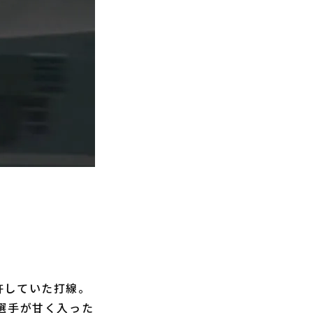
許していた打線。
選手が甘く入った