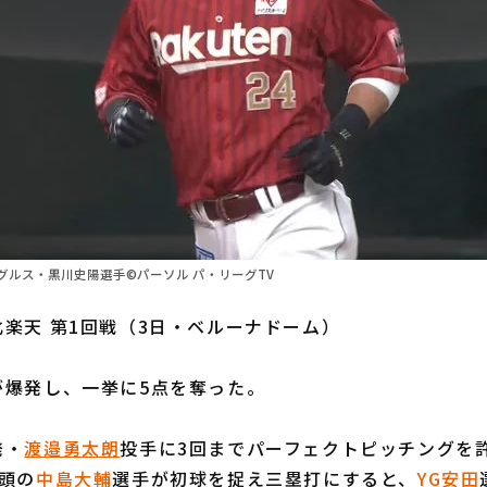
グルス・黒川史陽選手©パーソル パ・リーグTV
楽天 第1回戦（3日・ベルーナドーム）
爆発し、一挙に5点を奪った。
発・
渡邉勇太朗
投手に3回までパーフェクトピッチングを
頭の
中島大輔
選手が初球を捉え三塁打にすると、
YG安田