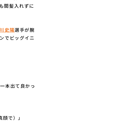
も間髪入れずに
川史陽
選手が腕
ランでビッグイニ
て一本出て良かっ
真顔で）」