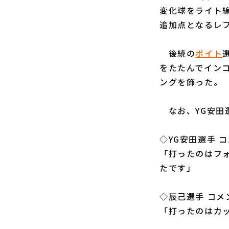
変化球をライト
追加点となるレ
後続の
ボイト
をたたんでイン
ングを飾った。
なお、YG安田
◇YG安田選手 
「打ったのはフ
たです」
◇辰己選手 コメ
「打ったのはカ