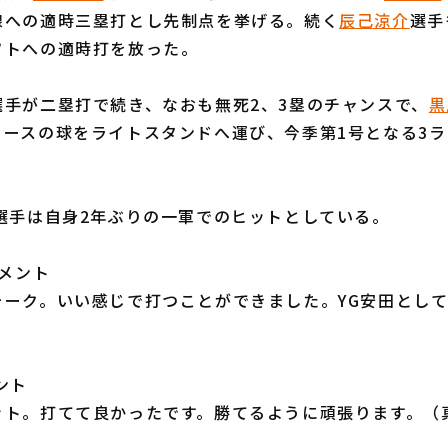
線への適時三塁打とし先制点を挙げる。続く
辰己涼介
選手
フトへの適時打を放った。
選手が二塁打で続き、なおも無死2、3塁のチャンスで、
黒
コースの球をライトスタンドへ運び、今季第1号となる3
選手は自身2年ぶりの一軍でのヒットとしている。
コメント
ォーク。いい感じで打つことができました。YG安田とし
ント
ット。打てて良かったです。勝てるように頑張ります。（