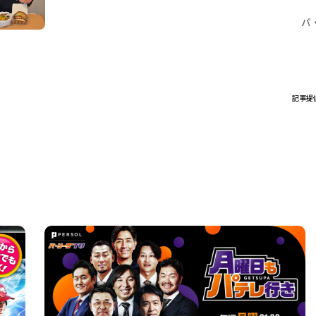
パ
記事提