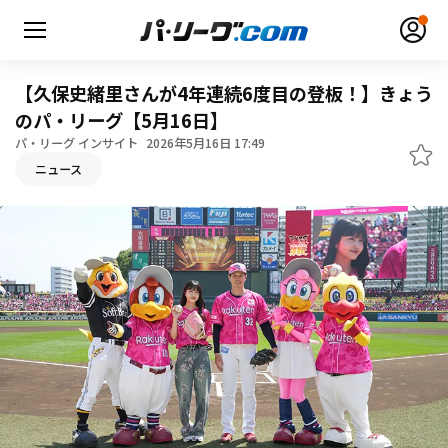
【久保史緒里さんが4年連続6度目の登板！】きょう
のパ・リーグ【5月16日】
パ・リーグ インサイト
2026年5月16日 17:49
ニュース
無料アカウント登録
ログイン
HOME
動画
日程・結果
順位表･成績
1軍公式戦
選手名鑑