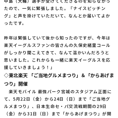
中島（大輔）選手が受けてくださるのを知らなかっ
たので、一気に緊張しました。『ナイスピッチン
グ』と声を掛けていただいて、なんとか届いてよか
ったです。
昨年は緊張していて後から知ったのですが、今年は
利用規約
プライバシーポリシー
楽天イーグルスファンの皆さんの久保史緒里コール
運営会社
（別ウィンドウで開く）
よくある質問
がしっかり聞こえてきて、なんて温かいんだろうと
思いました。これからも一緒に楽天イーグルスを応
特定商取引法の表示
アルバイト募集
（別ウィンドウで開く
援していきましょう！」
◇東北楽天 「ご当地グルメまつり」＆「からあげま
つり」開催
楽天モバイル 最強パーク宮城のスタジアム正面に
て、5月22日（金）から24日（日）まで「ご当地グ
ルメまつり」、日本生命セ・パ交流戦期間の29日
（金）から31日（日）まで「からあげまつり」が開