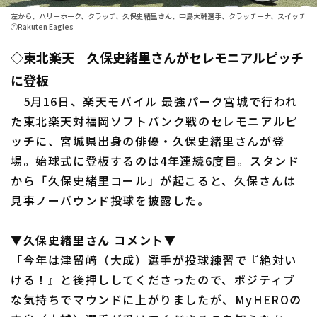
左から、ハリーホーク、クラッチ、久保史緒里さん、中島大輔選手、クラッチーナ、スイッチ
ファーム東地区
選手名鑑トップ
ⓒRakuten Eagles
ニュース
ファーム中地区
◇東北楽天 久保史緒里さんがセレモニアルピッチ
北海道日本ハムファイターズ
ファーム西地区
に登板
東北楽天ゴールデンイーグルス
5月16日、楽天モバイル 最強パーク宮城で行われ
交流戦
た東北楽天対福岡ソフトバンク戦のセレモニアルピ
埼玉西武ライオンズ
設定
ッチに、宮城県出身の俳優・久保史緒里さんが登
千葉ロッテマリーンズ
場。始球式に登板するのは4年連続6度目。スタンド
から「久保史緒里コール」が起こると、久保さんは
オリックス・バファローズ
見事ノーバウンド投球を披露した。
福岡ソフトバンクホークス
▼久保史緒里さん コメント▼
「今年は津留﨑（大成）選手が投球練習で『絶対い
ける！』と後押ししてくださったので、ポジティブ
な気持ちでマウンドに上がりましたが、MyHEROの