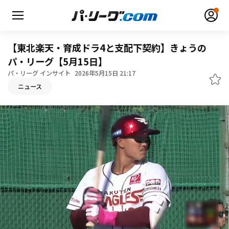
【東北楽天・育成ドラ4と支配下契約】きょうの
パ・リーグ【5月15日】
パ・リーグ インサイト
2026年5月15日 21:17
ニュース
無料アカウント登録
ログイン
HOME
動画
日程・結果
順位表･成績
1軍公式戦
選手名鑑