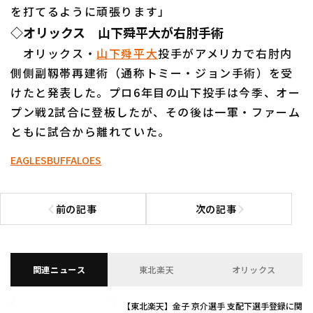
を打てるように頑張ります」
◇オリックス 山下舜平大が右肘手術
オリックス・
山下舜平大
投手がアメリカで右肘内
側側副靱帯再建術（通称トミー・ジョン手術）を受
けたと発表した。プロ6年目の山下投手は今季、オー
利用規約
プライバシーポリシー
プン戦2試合に登板したが、その後は一軍・ファーム
ともに試合から離れていた。
運営会社
（別ウィンドウで開く）
よくある質問
EAGLES
BUFFALOES
特定商取引法の表示
アルバイト募集
（別ウィンドウで開く
前の記事
次の記事
前の記事へ
次の記事へ
関連ニュース
東北楽天
オリックス
【東北楽天】金子 京介選手 支配下選手登録に関