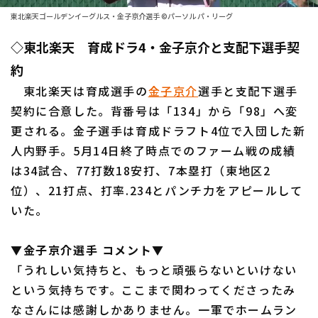
東北楽天ゴールデンイーグルス・金子京介選手 ©パーソル パ・リーグ
ファーム東地区
選手名鑑トップ
ニュース
◇東北楽天 育成ドラ4・金子京介と支配下選手契
ファーム中地区
北海道日本ハムファイターズ
約
ファーム西地区
東北楽天ゴールデンイーグルス
東北楽天は育成選手の
金子京介
選手と支配下選手
交流戦
契約に合意した。背番号は「134」から「98」へ変
埼玉西武ライオンズ
更される。金子選手は育成ドラフト4位で入団した新
設定
人内野手。5月14日終了時点でのファーム戦の成績
千葉ロッテマリーンズ
は34試合、77打数18安打、7本塁打（東地区2
オリックス・バファローズ
位）、21打点、打率.234とパンチ力をアピールして
いた。
福岡ソフトバンクホークス
▼金子京介選手 コメント▼
「うれしい気持ちと、もっと頑張らないといけない
という気持ちです。ここまで関わってくださったみ
なさんには感謝しかありません。一軍でホームラン