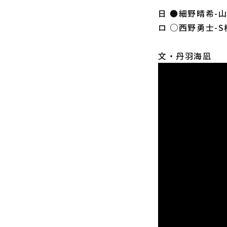
日 ●細野晴希-
ロ ○西野勇士-
文・丹羽海凪