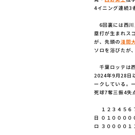
4イニング連続
6回裏には西川
塁打が生まれスコ
が、先頭の
淺間
ソロを浴びたが
千葉ロッテは西野
2024年9月2
ークしている。
死球7奪三振4
１２３４５６７
日 ０１００００
ロ ３００００１