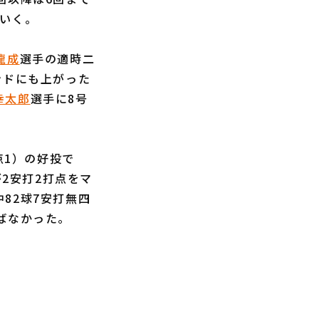
ていく。
龍成
選手の適時二
ンドにも上がった
幸太郎
選手に8号
点1）の好投で
が2安打2打点をマ
中82球7安打無四
ばなかった。