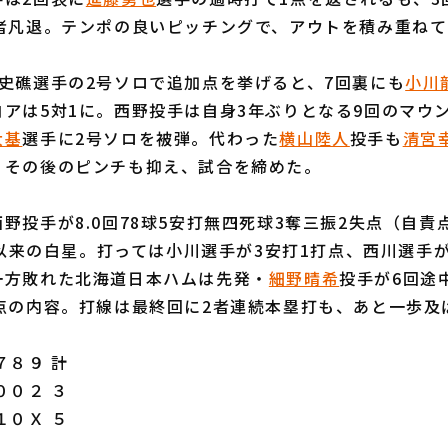
3者凡退。テンポの良いピッチングで、アウトを積み重ね
史礁選手の2号ソロで追加点を挙げると、7回裏にも
小川
アは5対1に。西野投手は自身3年ぶりとなる9回のマウ
大基
選手に2号ソロを被弾。代わった
横山陸人
投手も
清宮
、その後のピンチも抑え、試合を締めた。
投手が8.0回78球5安打無四死球3奪三振2失点（自責
8日以来の白星。打っては小川選手が3安打1打点、西川選手
一方敗れた北海道日本ハムは先発・
細野晴希
投手が6回途
失点の内容。打線は最終回に2者連続本塁打も、あと一歩及
８９ 計
００２ ３
１０Ｘ ５