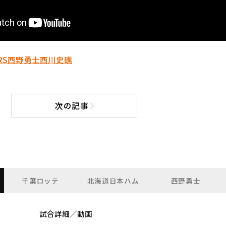
RS
西野勇士
西川史礁
次の記事
次の記事へ
千葉ロッテ
北海道日本ハム
西野勇士
試合詳細／動画