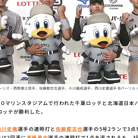
ーンズ・西野勇士投手、佐藤都志也選手、小川龍成選手、西川史礁選手 ©パーソル 
ZOマリンスタジアムで行われた千葉ロッテと北海道日本
ロッテが勝利した。
西川史礁
選手の適時打と
佐藤都志也
選手の5号2ランで3
手は2回表に
進藤勇也
選手の適時打で1点を返されるも、3