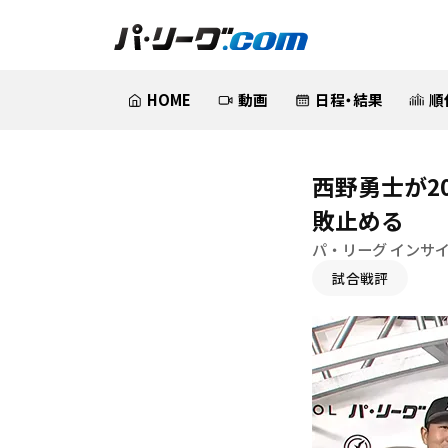
HOME
動画
日程・結果
順
西野勇士が2
敗止める
パ・リーグ インサ
試合戦評