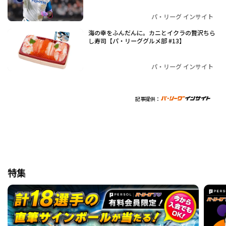
パ・リーグ インサイト
海の幸をふんだんに。カニとイクラの贅沢ちら
し寿司【パ・リーググルメ部 #13】
パ・リーグ インサイト
記事提供：
特集