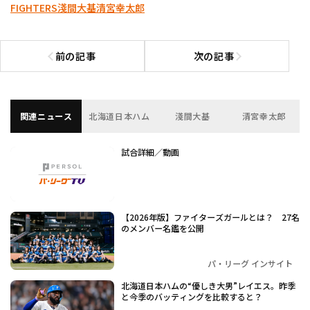
FIGHTERS
淺間大基
清宮幸太郎
前の記事
次の記事
前の記事へ
次の記事へ
関連ニュース
北海道日本ハム
淺間大基
清宮幸太郎
試合詳細／動画
【2026年版】ファイターズガールとは？ 27名
のメンバー名鑑を公開
パ・リーグ インサイト
北海道日本ハムの“優しき大男”レイエス。昨季
と今季のバッティングを比較すると？