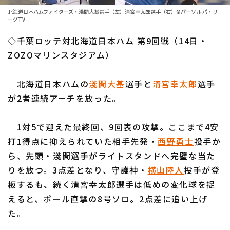
ファーム東地区
選手名鑑トップ
北海道日本ハムファイターズ・淺間大基選手（左）清宮幸太郎選手（右）©パーソル パ・リ
ニュース
ーグTV
ファーム中地区
北海道日本ハムファイターズ
◇千葉ロッテ対北海道日本ハム 第9回戦（14日・
ファーム西地区
ZOZOマリンスタジアム）
東北楽天ゴールデンイーグルス
交流戦
埼玉西武ライオンズ
北海道日本ハムの
淺間大基
選手と
清宮幸太郎
選手
設定
が2者連続アーチを放った。
千葉ロッテマリーンズ
オリックス・バファローズ
1対5で迎えた最終回、9回表の攻撃。ここまで4安
打1得点に抑えられていた相手先発・
西野勇士
投手か
福岡ソフトバンクホークス
ら、先頭・淺間選手がライトスタンドへ完璧な当た
りを放つ。3点差となり、守護神・
横山陸人
投手が登
板するも、続く清宮幸太郎選手は低めの変化球を捉
えると、ポール直撃の8号ソロ。2点差に追い上げ
た。