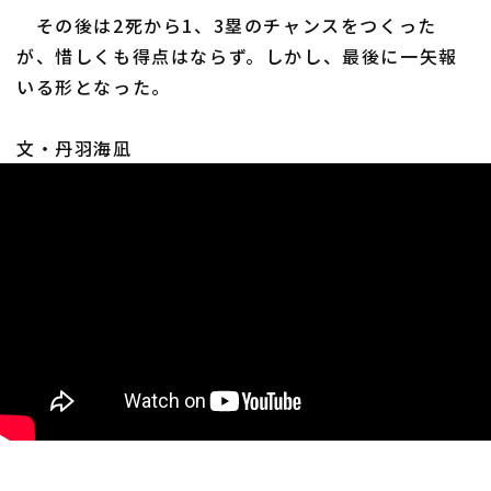
その後は2死から1、3塁のチャンスをつくった
が、惜しくも得点はならず。しかし、最後に一矢報
いる形となった。
利用規約
プライバシーポリシー
文・丹羽海凪
運営会社
（別ウィンドウで開く）
よくある質問
特定商取引法の表示
アルバイト募集
（別ウィンドウで開く