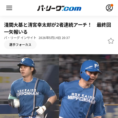
淺間大基と清宮幸太郎が2者連続アーチ！ 最終回
一矢報いる
パ・リーグ インサイト
2026年5月14日 20:37
無料アカウント登録
ログイン
選手フォーカス
HOME
動画
日程・結果
順位表･成績
1軍公式戦
選手名鑑