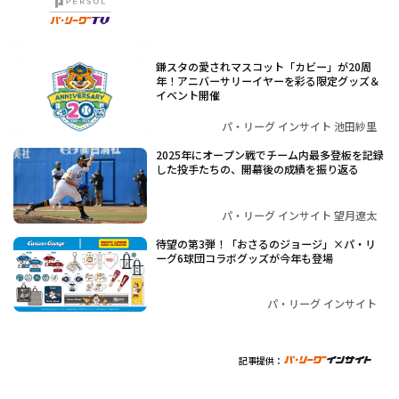
鎌スタの愛されマスコット「カビー」が20周
年！アニバーサリーイヤーを彩る限定グッズ＆
イベント開催
パ・リーグ インサイト 池田紗里
2025年にオープン戦でチーム内最多登板を記録
した投手たちの、開幕後の成績を振り返る
パ・リーグ インサイト 望月遼太
待望の第3弾！「おさるのジョージ」×パ・リ
ーグ6球団コラボグッズが今年も登場
パ・リーグ インサイト
記事提供：