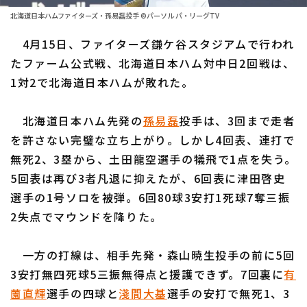
ファーム東地区
選手名鑑トップ
北海道日本ハムファイターズ・孫易磊投手 ©パーソル パ・リーグTV
ニュース
ファーム中地区
4月15日、ファイターズ鎌ケ谷スタジアムで行われ
北海道日本ハムファイターズ
ファーム西地区
たファーム公式戦、北海道日本ハム対中日2回戦は、
東北楽天ゴールデンイーグルス
1対2で北海道日本ハムが敗れた。
交流戦
埼玉西武ライオンズ
設定
北海道日本ハム先発の
孫易磊
投手は、3回まで走者
千葉ロッテマリーンズ
を許さない完璧な立ち上がり。しかし4回表、連打で
無死2、3塁から、土田龍空選手の犠飛で1点を失う。
オリックス・バファローズ
5回表は再び3者凡退に抑えたが、6回表に津田啓史
福岡ソフトバンクホークス
選手の1号ソロを被弾。6回80球3安打1死球7奪三振
2失点でマウンドを降りた。
一方の打線は、相手先発・森山暁生投手の前に5回
3安打無四死球5三振無得点と援護できず。7回裏に
有
薗直輝
選手の四球と
淺間大基
選手の安打で無死1、3