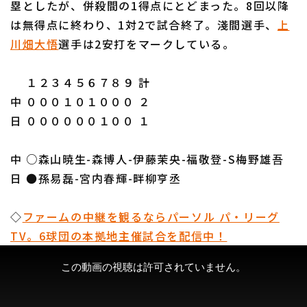
塁としたが、併殺間の1得点にとどまった。8回以降
は無得点に終わり、1対2で試合終了。淺間選手、
上
川畑大悟
選手は2安打をマークしている。
１２３４５６７８９ 計
利用規約
プライバシーポリシー
中 ０００１０１０００ ２
日 ００００００１００ １
運営会社
（別ウィンドウで開く）
よくある質問
特定商取引法の表示
アルバイト募集
（別ウィンドウで開く
中 ○森山暁生-森博人-伊藤茉央-福敬登-S梅野雄吾
日 ●孫易磊-宮内春輝-畔柳亨丞
◇
ファームの中継を観るならパーソル パ・リーグ
TV。6球団の本拠地主催試合を配信中！