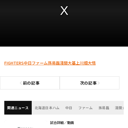
FIGHTERS
中日
ファーム
孫易磊
淺間大基
上川畑大悟
前の記事
次の記事
前の記事へ
次の記事へ
関連ニュース
北海道日本ハム
中日
ファーム
孫易磊
淺間大
試合詳細／動画