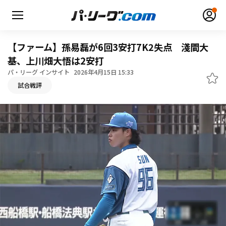
【ファーム】孫易磊が6回3安打7K2失点 淺間大
基、上川畑大悟は2安打
パ・リーグ インサイト
2026年4月15日 15:33
無料アカウント登録
ログイン
試合戦評
HOME
動画
日程・結果
順位表･成績
1軍公式戦
選手名鑑