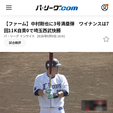
【ファーム】中村剛也に3号満塁弾 ワイナンスは7
回11K自責0で埼玉西武快勝
パ・リーグ インサイト
2026年5月9日 16:01
無料アカウント登録
ログイン
試合戦評
HOME
動画
日程・結果
順位表･成績
1軍公式戦
選手名鑑