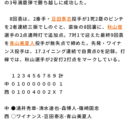
の3号満塁弾で勝ち越しに成功した。
8回表は、2番手・
豆田泰志
投手が1死2塁のピンチ
を2者連続三振でしのぐと、直後の8回裏に、
秋山俊
選手の2点適時打で追加点。7対1で迎えた最終9回表
利用規約
プライバシーポリシー
を
青山美夏人
投手が無失点で締めた。先発・ワイナ
ンス投手は、17.2イニング連続で自責点0を記録。打
運営会社
（別ウィンドウで開く）
よくある質問
線では、秋山選手が2安打2打点をマークしている。
特定商取引法の表示
アルバイト募集
（別ウィンドウで開く
１２３４５６７８９ 計
中 ０１０００００００ １
西 ０１００４００２Ｘ ７
中 ●涌井秀章-清水達也-森博人-篠崎国忠
西 ○ワイナンス-豆田泰志-青山美夏人