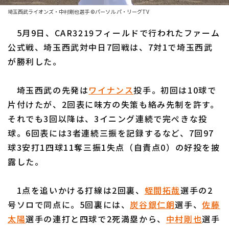
ファーム東地区
選手名鑑トップ
埼玉西武ライオンズ・中村剛也選手 ©パーソル パ・リーグTV
ニュース
ファーム中地区
5月9日、CAR3219フィールドで行われたファーム
北海道日本ハムファイターズ
ファーム西地区
公式戦、埼玉西武対中日7回戦は、7対1で埼玉西武
東北楽天ゴールデンイーグルス
が勝利した。
交流戦
埼玉西武ライオンズ
設定
埼玉西武の先発は
ワイナンス
投手。初回は10球で
千葉ロッテマリーンズ
片付けたが、2回表に味方の失策も絡み先制を許す。
それでも3回以降は、3イニング連続で完ぺきな投
オリックス・バファローズ
球。6回表には3者連続三振を記録するなど、7回97
福岡ソフトバンクホークス
球3安打1四球11奪三振1失点（自責点0）の好投を披
露した。
1点を追いかける打線は2回裏、
蛭間拓哉
選手の2
号ソロで同点に。5回裏には、
炭谷銀仁朗
選手、
佐藤
太陽
選手の連打と四球で2死満塁から、
中村剛也
選手