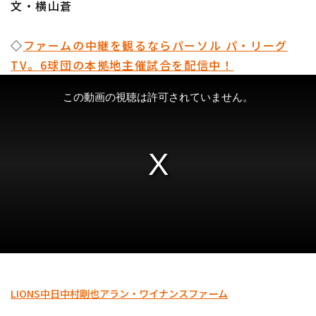
文・横山蒼
◇
ファームの中継を観るならパーソル パ・リーグ
TV。6球団の本拠地主催試合を配信中！
LIONS
中日
中村剛也
アラン・ワイナンス
ファーム