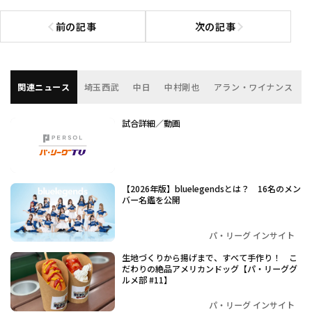
前の記事
次の記事
前の記事へ
次の記事へ
関連ニュース
埼玉西武
中日
中村剛也
アラン・ワイナンス
試合詳細／動画
【2026年版】bluelegendsとは？ 16名のメン
バー名鑑を公開
パ・リーグ インサイト
生地づくりから揚げまで、すべて手作り！ こ
だわりの絶品アメリカンドッグ【パ・リーググ
ルメ部 #11】
パ・リーグ インサイト