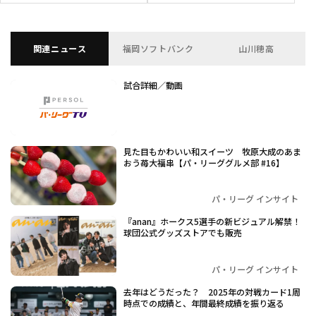
関連ニュース
福岡ソフトバンク
山川穂高
試合詳細／動画
見た目もかわいい和スイーツ 牧原大成のあま
おう苺大福串【パ・リーググルメ部 #16】
パ・リーグ インサイト
『anan』ホークス5選手の新ビジュアル解禁！
球団公式グッズストアでも販売
パ・リーグ インサイト
去年はどうだった？ 2025年の対戦カード1周
時点での成績と、年間最終成績を振り返る