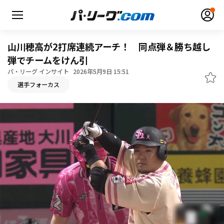
山川穂高が2打席連続アーチ！ 同点弾＆勝ち越し
弾でチームをけん引
パ・リーグ インサイト
2026年5月9日 15:51
無料アカウント登録
ログイン
選手フォーカス
HOME
動画
日程・結果
順位表･成績
1軍公式戦
選手名鑑