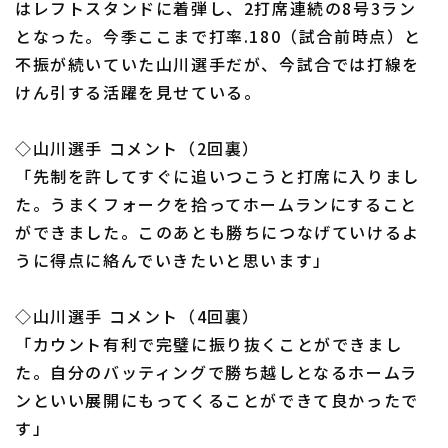
はレフトスタンドに着弾し、2打席連続の8号3ラン
となった。今季ここまで打率.180（試合前時点）と
不振が続いていた山川選手だが、今試合では打線を
けん引する活躍を見せている。
利用規約
プライバシーポリシー
◇山川選手 コメント（2回裏）
「先制を許してすぐに追いつこうと打席に入りまし
運営会社
（別ウィンドウで開く）
よくある質問
た。うまくフォークを拾ってホームランにすること
特定商取引法の表示
アルバイト募集
（別ウィンドウで開く
ができました。このあとも勝ちにつなげていけるよ
うに得点に絡んでいきたいと思います」
◇山川選手 コメント（4回裏）
「カウント有利で完璧に振り抜くことができまし
た。自分のバッティングで勝ち越しとなるホームラ
ンといい展開にもってくることができて良かったで
す」