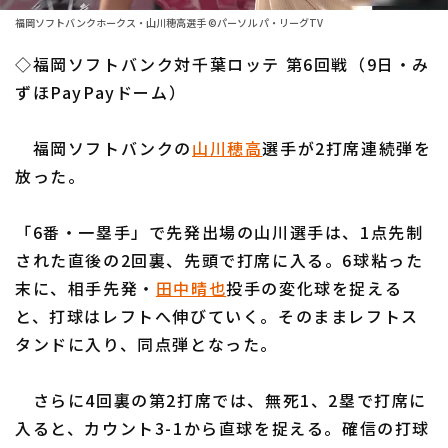
ファーム東地区
選手名鑑トップ
福岡ソフトバンクホークス・山川穂高選手 ©パーソル パ・リーグTV
ニュース
ファーム中地区
◇福岡ソフトバンク対千葉ロッテ 第6回戦（9日・み
北海道日本ハムファイターズ
ファーム西地区
ずほPayPayドーム）
東北楽天ゴールデンイーグルス
交流戦
福岡ソフトバンクの
山川穂高
選手が2打席連続弾を
埼玉西武ライオンズ
設定
放った。
千葉ロッテマリーンズ
「6番・一塁手」で先発出場の山川選手は、1点先制
オリックス・バファローズ
された直後の2回裏、先頭で打席に入る。6球粘った
福岡ソフトバンクホークス
末に、相手先発・
田中晴也
投手の変化球を捉える
と、打球はレフトへ伸びていく。そのままレフトス
タンドに入り、同点弾となった。
さらに4回裏の第2打席では、無死1、2塁で打席に
入ると、カウント3-1から直球を捉える。確信の打球