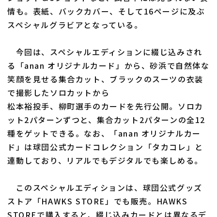
情も。表紙、バックカバー、そして16ページに及ぶ
スペシャルグラビアとなっている。
今回は、スペシャルエディションに綴じ込みされ
る「anan オリジナルカード」から、砂浜で自然体な
利用規約
プライバシーポリシー
笑顔を見せる集合カット、ブラックのスーツの衣装
で撮影したソロカットから
運営会社
（別ウィンドウで開く）
よくある質問
松本裕投手、柳町選手のカードを先行公開。ソロカ
特定商取引法の表示
アルバイト募集
（別ウィンドウで開く
ット2パターンずつと、集合カット2パターンの全12
種をゲットできる。なお、「anan オリジナルカー
ド」は球団公式カードコレクション「タカコレ」と
連動しており、リアルでもデジタルでも楽しめる。
このスペシャルエディションは、球団公式グッズ
ストア「HAWKS STORE」でも販売。HAWKS
STOREで購入すると、綴じ込みカードとは異なるデ