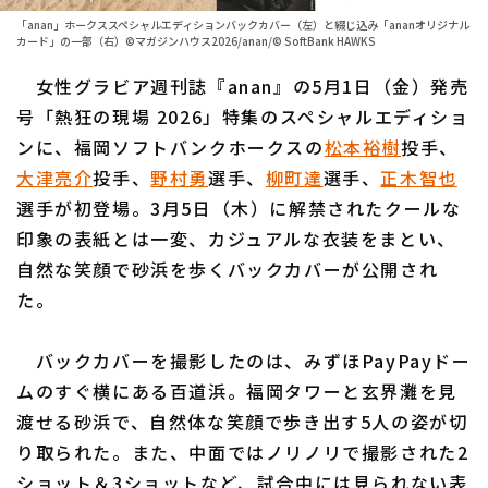
「anan」ホークススペシャルエディションバックカバー（左）と綴じ込み「ananオリジナル
ファーム東地区
選手名鑑トップ
カード」の一部（右）©マガジンハウス2026/anan/© SoftBank HAWKS
ニュース
ファーム中地区
女性グラビア週刊誌『anan』の5月1日（金）発売
北海道日本ハムファイターズ
号「熱狂の現場 2026」特集のスペシャルエディショ
ファーム西地区
東北楽天ゴールデンイーグルス
ンに、福岡ソフトバンクホークスの
松本裕樹
投手、
交流戦
大津亮介
投手、
野村勇
選手、
柳町達
選手、
正木智也
埼玉西武ライオンズ
選手が初登場。3月5日（木）に解禁されたクールな
設定
千葉ロッテマリーンズ
印象の表紙とは一変、カジュアルな衣装をまとい、
自然な笑顔で砂浜を歩くバックカバーが公開され
オリックス・バファローズ
た。
福岡ソフトバンクホークス
バックカバーを撮影したのは、みずほPayPayドー
ムのすぐ横にある百道浜。福岡タワーと玄界灘を見
渡せる砂浜で、自然体な笑顔で歩き出す5人の姿が切
り取られた。また、中面ではノリノリで撮影された2
ショット＆3ショットなど、試合中には見られない表