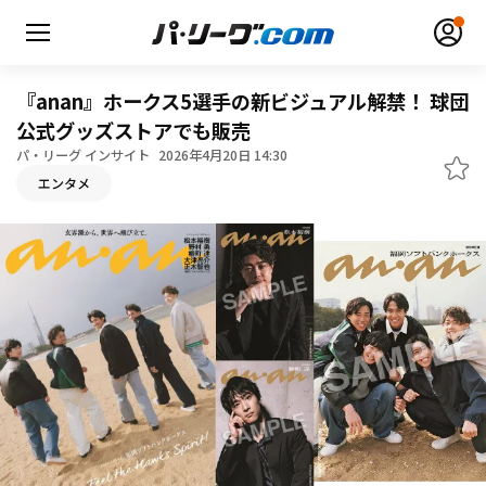
『anan』ホークス5選手の新ビジュアル解禁！ 球団
公式グッズストアでも販売
パ・リーグ インサイト
2026年4月20日 14:30
エンタメ
無料アカウント登録
ログイン
HOME
動画
日程・結果
順位表･成績
1軍公式戦
選手名鑑