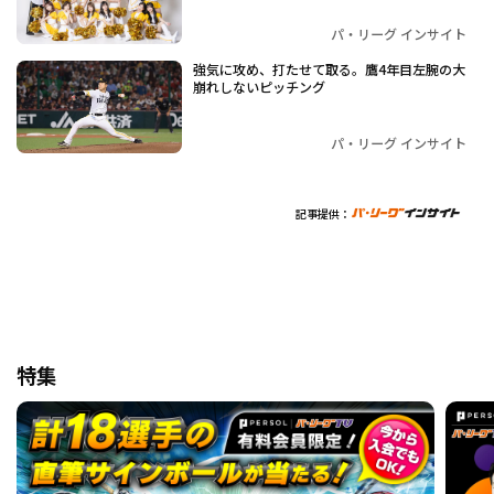
パ・リーグ インサイト
強気に攻め、打たせて取る。鷹4年目左腕の大
崩れしないピッチング
パ・リーグ インサイト
記事提供：
特集