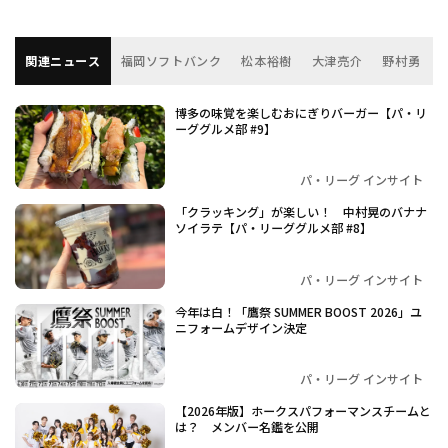
関連ニュース
福岡ソフトバンク
松本裕樹
大津亮介
野村勇
博多の味覚を楽しむおにぎりバーガー【パ・リ
ーググルメ部 #9】
パ・リーグ インサイト
「クラッキング」が楽しい！ 中村晃のバナナ
ソイラテ【パ・リーググルメ部 #8】
パ・リーグ インサイト
今年は白！「鷹祭 SUMMER BOOST 2026」ユ
ニフォームデザイン決定
パ・リーグ インサイト
【2026年版】ホークスパフォーマンスチームと
は？ メンバー名鑑を公開