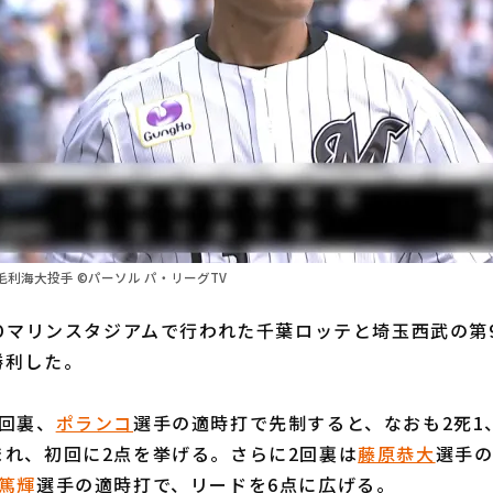
利海大投手 ©パーソル パ・リーグTV
Oマリンスタジアムで行われた千葉ロッテと埼玉西武の第9
勝利した。
回裏、
ポランコ
選手の適時打で先制すると、なおも2死1
まれ、初回に2点を挙げる。さらに2回裏は
藤原恭大
選手の
篤輝
選手の適時打で、リードを6点に広げる。