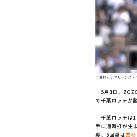
千葉ロッテマリーンズ・毛
5月3日、ZOZ
で千葉ロッテが
千葉ロッテは1
手に適時打が生
裏、5回裏は
友杉