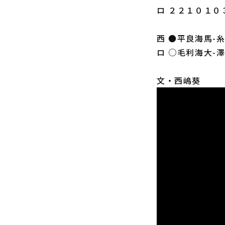
ロ ２２１０１０３
西 ●平良海馬-
ロ ○毛利海大-
文・西嶋葵