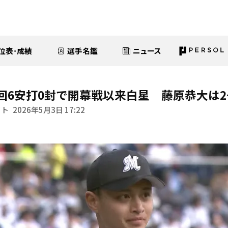
位表･成績
選手名鑑
ニュース
回6安打0封で開幕戦以来白星 藤原恭大は2
イト
2026年5月3日 17:22