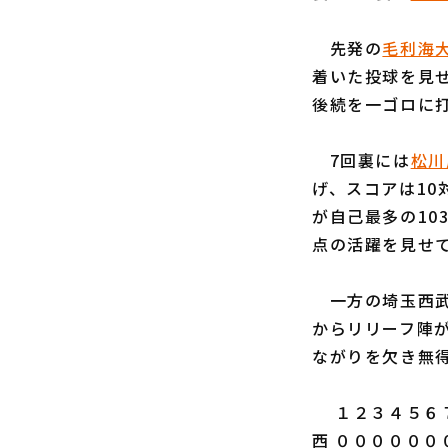
先発の
毛利海
着いた投球を見せ
後続を一ゴロに打
7回裏には
松川
げ、スコアは10
が自己最多の10
点の活躍を見せ
一方の埼玉西武
からリリーフ陣
ながりを欠き無
１２３４５６７
西 ００００００