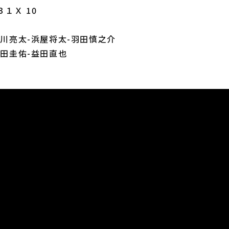
１Ｘ 10
糸川亮太-浜屋将太-羽田慎之介
澤田圭佑-益田直也