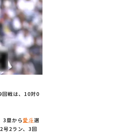
回戦は、10対0
、3塁から
愛斗
選
2号2ラン、3回