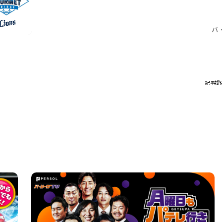
パ
記事提