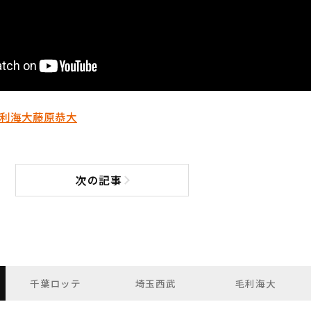
利海大
藤原恭大
次の記事
次の記事へ
千葉ロッテ
埼玉西武
毛利海大