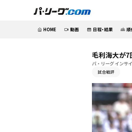
HOME
動画
日程・結果
順
毛利海大が7
パ・リーグ インサ
試合戦評