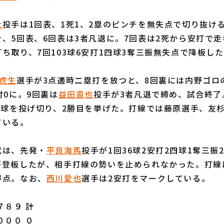
大
投手は1回表、1死1、2塁のピンチを無失点で切り抜け
、5回表、6回表は3者凡退に。7回表は2死から安打で
ち取り、7回103球6安打1四球3奪三振無失点で降板し
虎生
選手が3点適時二塁打を放つと、8回裏には内野ゴロ
対0に。9回裏は
益田直也
投手が3者凡退で締め、試合終了
3球を投げ切り、2勝目を挙げた。打線では藤原選手、友杉
ている。
は、先発・
平良海馬
投手が1回36球2安打2四球1奪三振
が登板したが、相手打線の勢いを止められなかった。打線
得点。なお、
西川愛也
選手は2安打をマークしている。
８９ 計
０００ ０