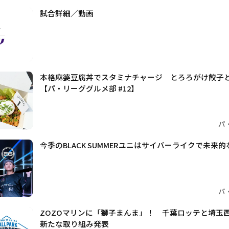
試合詳細／動画
本格麻婆豆腐丼でスタミナチャージ とろろがけ餃子
【パ・リーググルメ部 #12】
パ
今季のBLACK SUMMERユニはサイバーライクで未来
パ
ZOZOマリンに「獅子まんま」！ 千葉ロッテと埼玉
新たな取り組み発表