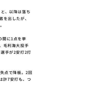
ると、以降は落ち
走者を出したが、
た。
の間に1点を挙
。毛利海大投手
選手が2安打2打
2失点で降板。2回
は計7安打も、つ