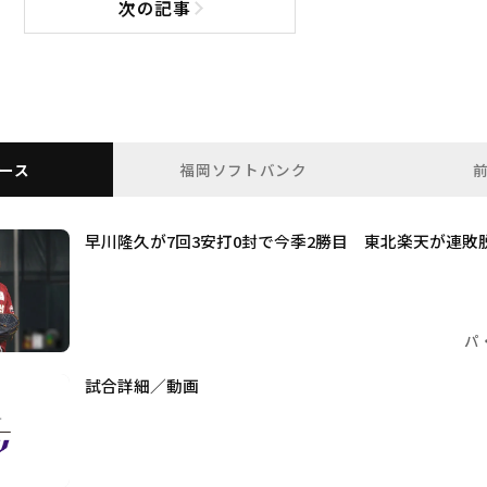
次の記事
次の記事へ
ース
福岡ソフトバンク
早川隆久が7回3安打0封で今季2勝目 東北楽天が連敗
パ
試合詳細／動画