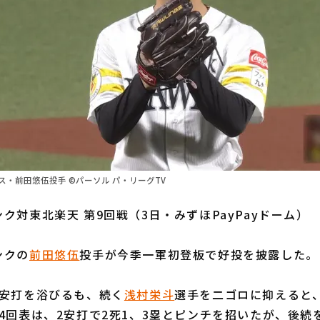
・前田悠伍投手 ©パーソル パ・リーグTV
ク対東北楽天 第9回戦（3日・みずほPayPayドーム）
ンクの
前田悠伍
投手が今季一軍初登板で好投を披露した。
安打を浴びるも、続く
浅村栄斗
選手を二ゴロに抑えると、
4回表は、2安打で2死1、3塁とピンチを招いたが、後続