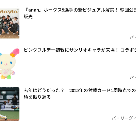
『anan』ホークス5選手の新ビジュアル解禁！ 球団
販売
パ
ピンクフルデー初戦にサンリオキャラが来場！ コラボ
パ
去年はどうだった？ 2025年の対戦カード1周時点で
績を振り返る
パ・リーグ 