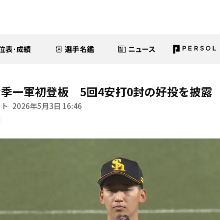
位表･成績
選手名鑑
ニュース
季一軍初登板 5回4安打0封の好投を披露
イト
2026年5月3日 16:46