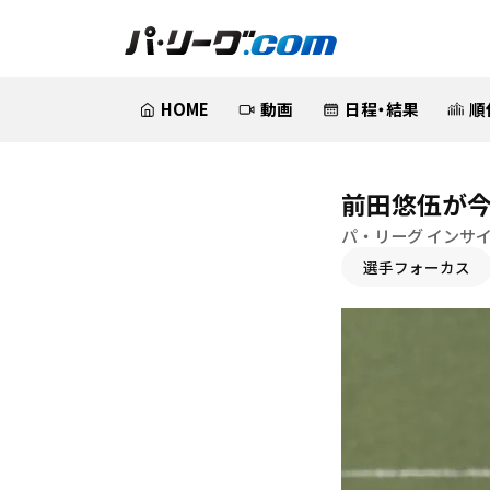
HOME
動画
日程・結果
順
前田悠伍が今
パ・リーグ インサ
選手フォーカス