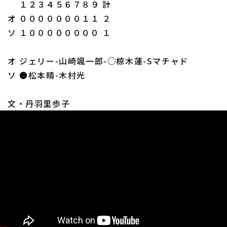
１２３４５６７８９ 計
オ ０００００００１１ ２
ソ １００００００００ １
オ ジェリー-山崎颯一郎-○椋木蓮-Sマチャド
ソ ●松本晴-木村光
文・丹羽里歩子