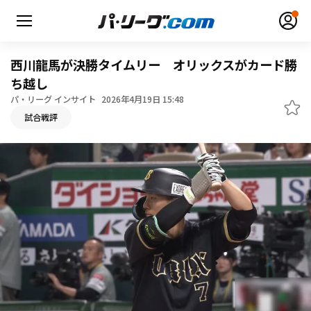
西川龍馬が決勝タイムリー オリックスがカード勝
ち越し
パ・リーグ インサイト
2026年4月19日 15:48
無料アカウント登録
ログイン
試合戦評
HOME
動画
日程・結果
順位表･成績
1軍公式戦
選手名鑑