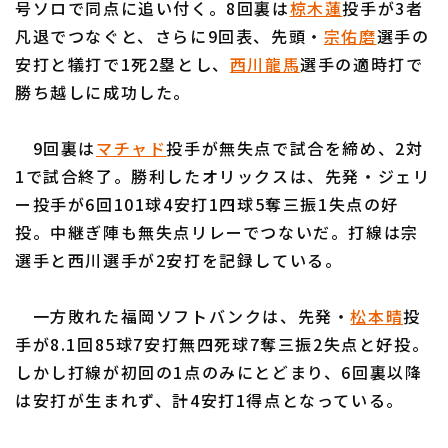
号ソロで同点に追い付く。8回裏は
椋木蓮
投手が3者
凡退でつなぐと、さらに9回表、先頭・
宗佑磨
選手の
安打と犠打で1死2塁とし、
西川龍馬
選手の適時打で
勝ち越しに成功した。
利用規約
プライバシーポリシー
9回裏は
マチャド
投手が無失点で試合を締め、2対
1で試合終了。勝利したオリックスは、先発・ジェリ
運営会社
（別ウィンドウで開く）
よくある質問
ー投手が6回101球4安打1四球5奪三振1失点の好
特定商取引法の表示
アルバイト募集
（別ウィンドウで開く
投。中継ぎ陣も無失点リレーでつないだ。打線は宗
選手と西川選手が2安打を記録している。
一方敗れた福岡ソフトバンクは、先発・
松本晴
投
手が8.1回85球7安打無四死球7奪三振2失点と好投。
しかし打線が初回の1点のみにとどまり、6回裏以降
は安打が生まれず、計4安打1得点となっている。