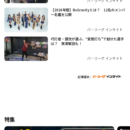
パ・リーグ インサイト
【2026年版】BsGravityとは？ 12名のメンバ
ー名鑑を公開
パ・リーグ インサイト
巧打者・銀次が選ぶ、“変態打ち”で魅せた選手
は？ 実演解説も！
パ・リーグ インサイト
記事提供：
特集