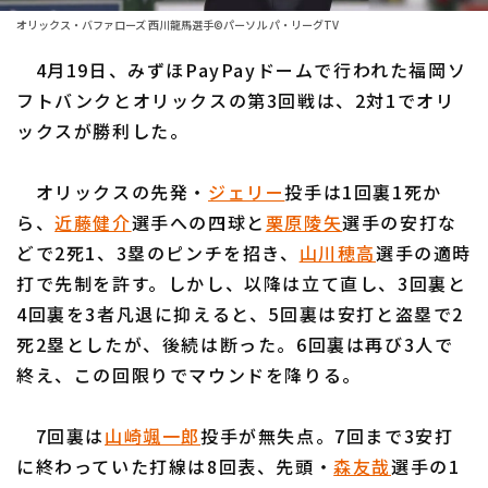
ファーム東地区
選手名鑑トップ
オリックス・バファローズ 西川龍馬選手©パーソル パ・リーグTV
ニュース
ファーム中地区
4月19日、みずほPayPayドームで行われた福岡ソ
北海道日本ハムファイターズ
ファーム西地区
フトバンクとオリックスの第3回戦は、2対1でオリ
東北楽天ゴールデンイーグルス
ックスが勝利した。
交流戦
埼玉西武ライオンズ
設定
オリックスの先発・
ジェリー
投手は1回裏1死か
千葉ロッテマリーンズ
ら、
近藤健介
選手への四球と
栗原陵矢
選手の安打な
どで2死1、3塁のピンチを招き、
山川穂高
選手の適時
オリックス・バファローズ
打で先制を許す。しかし、以降は立て直し、3回裏と
福岡ソフトバンクホークス
4回裏を3者凡退に抑えると、5回裏は安打と盗塁で2
死2塁としたが、後続は断った。6回裏は再び3人で
終え、この回限りでマウンドを降りる。
7回裏は
山崎颯一郎
投手が無失点。7回まで3安打
に終わっていた打線は8回表、先頭・
森友哉
選手の1