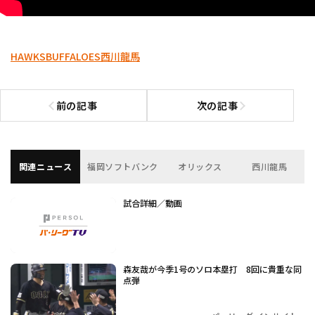
HAWKS
BUFFALOES
西川龍馬
前の記事
次の記事
前の記事へ
次の記事へ
関連ニュース
福岡ソフトバンク
オリックス
西川龍馬
試合詳細／動画
森友哉が今季1号のソロ本塁打 8回に貴重な同
点弾