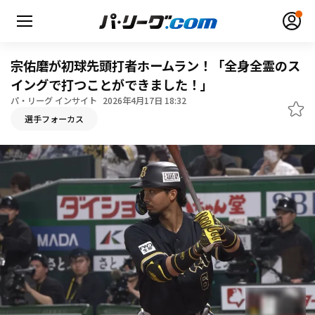
宗佑磨が初球先頭打者ホームラン！「全身全霊のス
イングで打つことができました！」
パ・リーグ インサイト
2026年4月17日 18:32
無料アカウント登録
ログイン
選手フォーカス
HOME
動画
日程・結果
順位表･成績
1軍公式戦
選手名鑑