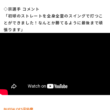
◇宗選手 コメント
「初球のストレートを全身全霊のスイングで打つこ
とができました！なんとか勝てるように最後まで頑
張ります」
利用規約
プライバシーポリシー
運営会社
（別ウィンドウで開く）
よくある質問
特定商取引法の表示
アルバイト募集
（別ウィンドウで開く
BUFFALOES
宗佑磨