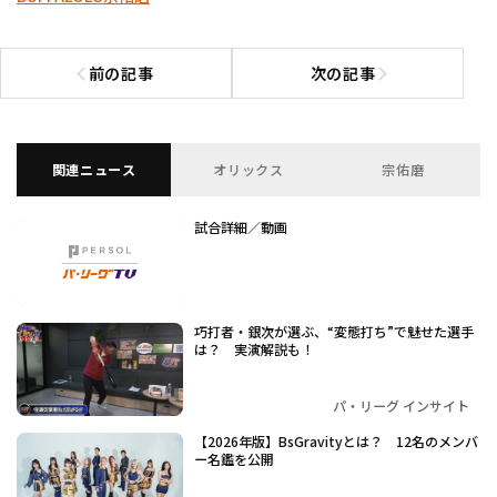
前の記事
次の記事
前の記事へ
次の記事へ
関連ニュース
オリックス
宗佑磨
試合詳細／動画
巧打者・銀次が選ぶ、“変態打ち”で魅せた選手
は？ 実演解説も！
パ・リーグ インサイト
【2026年版】BsGravityとは？ 12名のメンバ
ー名鑑を公開