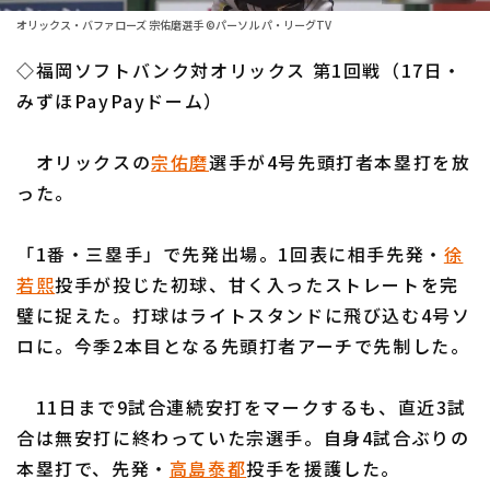
ファーム東地区
選手名鑑トップ
オリックス・バファローズ 宗佑磨選手 ©パーソル パ・リーグTV
ニュース
ファーム中地区
◇福岡ソフトバンク対オリックス 第1回戦（17日・
北海道日本ハムファイターズ
ファーム西地区
みずほPayPayドーム）
東北楽天ゴールデンイーグルス
交流戦
オリックスの
宗佑磨
選手が4号先頭打者本塁打を放
埼玉西武ライオンズ
設定
った。
千葉ロッテマリーンズ
「1番・三塁手」で先発出場。1回表に相手先発・
徐
オリックス・バファローズ
若熙
投手が投じた初球、甘く入ったストレートを完
福岡ソフトバンクホークス
璧に捉えた。打球はライトスタンドに飛び込む4号ソ
ロに。今季2本目となる先頭打者アーチで先制した。
11日まで9試合連続安打をマークするも、直近3試
合は無安打に終わっていた宗選手。自身4試合ぶりの
本塁打で、先発・
高島泰都
投手を援護した。