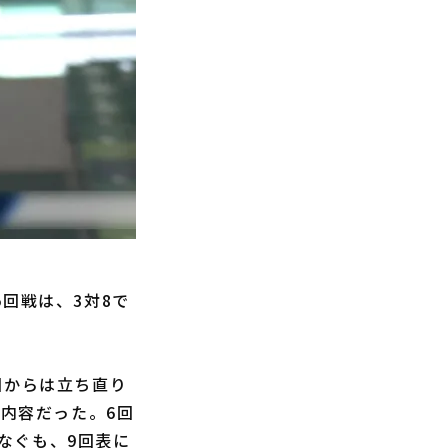
回戦は、3対8で
回からは立ち直り
の内容だった。6回
なぐも、9回表に