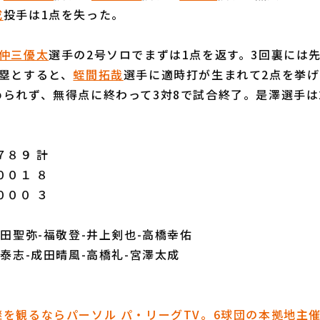
成
投手は1点を失った。
仲三優太
選手の2号ソロでまずは1点を返す。3回裏には
満塁とすると、
蛭間拓哉
選手に適時打が生まれて2点を挙
められず、無得点に終わって3対8で試合終了。是澤選手は
８９ 計
００１ ８
０００ ３
吉田聖弥-福敬登-井上剣也-高橋幸佑
田泰志-成田晴風-高橋礼-宮澤太成
を観るならパーソル パ・リーグTV。6球団の本拠地主