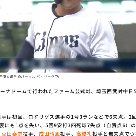
優太選手 ©パーソル パ・リーグTV
ーナドームで行われたファーム公式戦、埼玉西武対中日5
。
投手は初回、ロドリゲス選手の1号3ランなどで6失点。2
表にも1点を失い、5回9安打3四死球7失点（自責点6）
、
豆田泰志
投手、
成田晴風
投手、
高橋礼
投手と無失点でつ