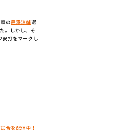
先頭の
是澤涼輔
選
げた。しかし、そ
2安打をマークし
催試合を配信中！