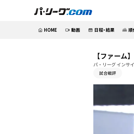
HOME
動画
日程・結果
順
【ファーム】
パ・リーグ インサ
試合戦評