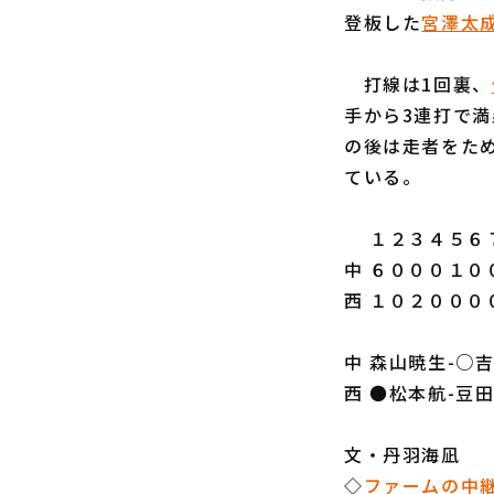
登板した
宮澤太
打線は1回裏、
手から3連打で
の後は走者をた
ている。
１２３４５６７
中 ６０００１０
西 １０２０００
中 森山暁生-○
西 ●松本航-豆
文・丹羽海凪
◇
ファームの中継