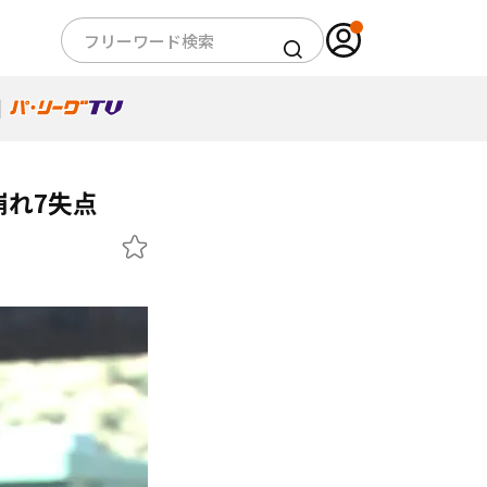
崩れ7失点