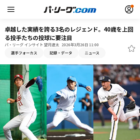
卓越した実績を誇る3名のレジェンド。40歳を上回
る投手たちの投球に要注目
パ・リーグ インサイト 望月遼太
2026年3月26日 11:00
選手フォーカス
記録・データ
ニュース
無料アカウント登録
ログイン
HOME
動画
日程・結果
順位表･成績
1軍公式戦
選手名鑑