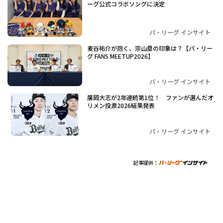
ーグ公式コラボソングに決定
パ・リーグ インサイト
麦谷祐介が抱く、宗山塁の印象は？【パ・リー
グ FANS MEETUP2026】
パ・リーグ インサイト
廣岡大志が2年連続第1位！ ファンが選んだオ
リメン投票2026結果発表
パ・リーグ インサイト
記事提供：