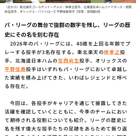
（左から）東北楽天ゴールデンイーグルス・岸孝之投手、北海道日本ハムファイターズ・宮西
ファーム東地区
選手名鑑トップ
尚生投手、オリックス・バファローズ 平野佳寿投手【写真：球団提供】
ニュース
ファーム中地区
パ・リーグの舞台で抜群の数字を残し、リーグの歴
北海道日本ハムファイターズ
ファーム西地区
史にその名を刻む存在
東北楽天ゴールデンイーグルス
2026年のパ・リーグには、40歳を上回る年齢でプ
交流戦
レーする投手が3名存在する。東北楽天の
埼玉西武ライオンズ
岸孝之
投
設定
手、北海道日本ハムの
宮西尚生
投手、オリックスの
千葉ロッテマリーンズ
平野佳寿
投手はいずれもパ・リーグにおいて卓越し
た実績を積み上げてきた、いわばレジェンドと呼べ
オリックス・バファローズ
る存在だ。
福岡ソフトバンクホークス
今回は、各投手がキャリアを通じて披露してきた
活躍を確認していくとともに、今季のチームにおい
て期待される役割についても紹介。リーグの歴史に
名を残す偉大な投手たちの足跡をあらためて振り返