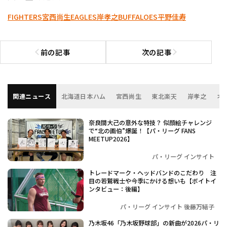
FIGHTERS
宮西尚生
EAGLES
岸孝之
BUFFALOES
平野佳寿
前の記事
次の記事
前の記事へ
次の記事へ
関連ニュース
北海道日本ハム
宮西尚生
東北楽天
岸孝之
オ
奈良間大己の意外な特技？ 似顔絵チャレンジ
で“北の画伯”爆誕！【パ・リーグ FANS
MEETUP2026】
パ・リーグ インサイト
トレードマーク・ヘッドバンドのこだわり 注
目の若鷲戦士や今季にかける想いも【ボイトイ
ンタビュー：後編】
パ・リーグ インサイト 後藤万結子
乃木坂46「乃木坂野球部」の新曲が2026パ・リ