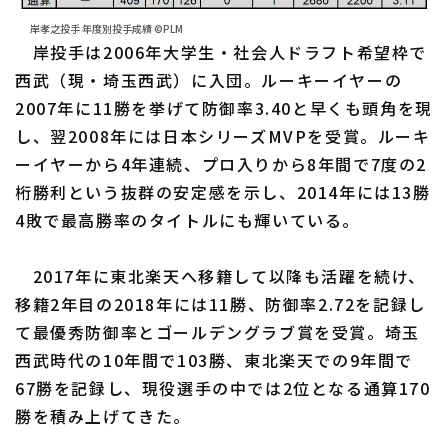
岸孝之投手 年度別投手成績 ©PLM
岸投手は2006年大学生・社会人ドラフト希望枠で
西武（現・埼玉西武）に入団。ルーキーイヤーの
2007年に11勝を挙げて防御率3.40と早くも頭角を現
し、翌2008年には日本シリーズMVPを受賞。ルーキ
ーイヤーから4年連続、プロ入りから8年間で7度の2
桁勝利という抜群の安定感を示し、2014年には13勝
4敗で最高勝率のタイトルにも輝いている。
2017年に東北楽天へ移籍して以降も活躍を続け、
移籍2年目の2018年には11勝、防御率2.72を記録し
て最優秀防御率とゴールデングラブ賞を受賞。埼玉
西武時代の10年間で103勝、東北楽天での9年間で
67勝を記録し、現役選手の中では2位となる通算170
勝を積み上げてきた。