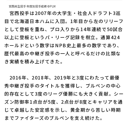
宮西尚生投手 年度別投手成績 ©PLM
宮西投手は2007年の大学生・社会人ドラフト3巡
目で北海道日本ハムに入団。1年目から左のリリーフ
として登板を重ね、プロ入りから14年連続で50試合
以上に登板というパ・リーグ記録を樹立。通算424
ホールドという数字はNPB史上最多の数字であり、
歴代最高の中継ぎ投手の一人と呼べるだけの比類な
き実績を積み上げてきた。
2016年、2018年、2019年と3度にわたって最優
秀中継ぎ投手のタイトルを獲得し、ブルペンの中心
的存在として3度のリーグ優勝にも大きく貢献。シー
ズン防御率1点台が5度、2点台が8度とキャリアを通
じて卓越した安定感を示し、黄金期から苦しい時期
までファイターズのブルペンを支え続けた。