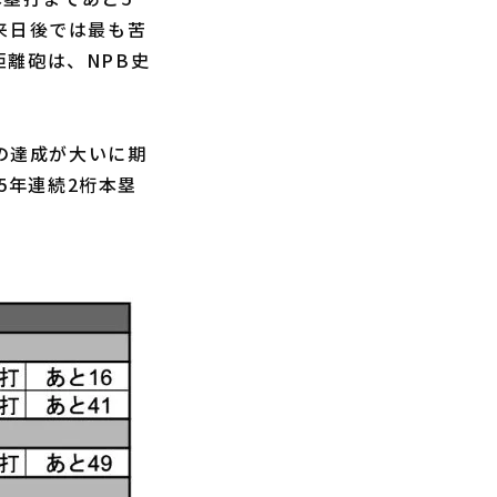
と来日後では最も苦
離砲は、NPB史
での達成が大いに期
5年連続2桁本塁