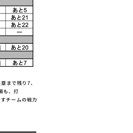
盗塁まで残り7、
場も、打
指すチームの戦力