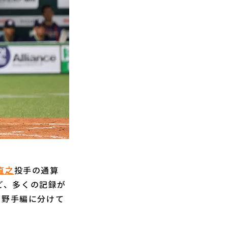
直之
投手の通算
ど、多くの記録が
、野手編に分けて