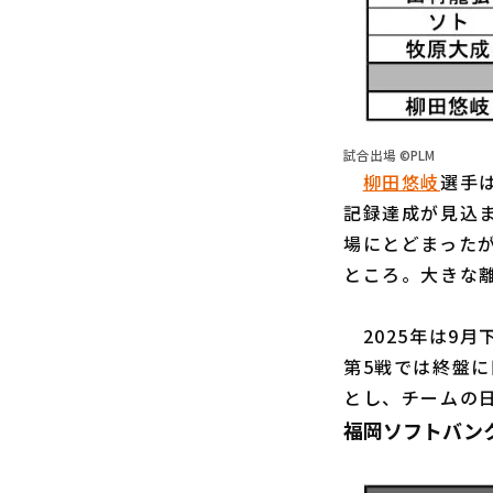
試合出場 ©PLM
柳田悠岐
選手は
記録達成が見込ま
場にとどまったが
ところ。大きな
2025年は9月
第5戦では終盤に
とし、チームの
福岡ソフトバンク