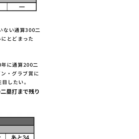
いない通算300二
みにとどまった
年に通算200二
デン・グラブ賞に
注目したい。
0二塁打まで残り