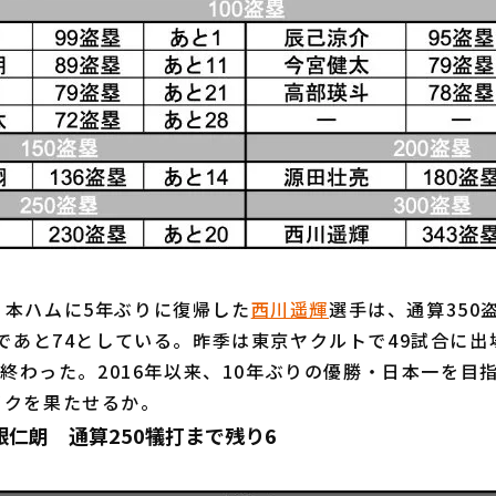
本ハムに5年ぶりに復帰した
西川遥輝
選手は、通算350
まであと74としている。昨季は東京ヤクルトで49試合に出
塁に終わった。2016年以来、10年ぶりの優勝・日本一を目
イクを果たせるか。
仁朗 通算250犠打まで残り6