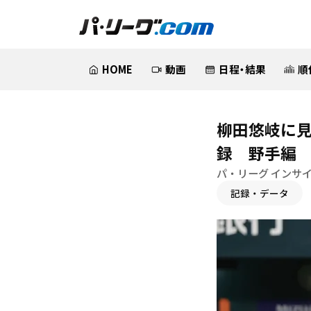
HOME
動画
日程・結果
順
柳田悠岐に見
録 野手編
パ・リーグ インサ
記録・データ