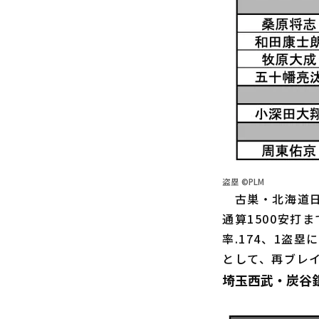
盗塁 ©PLM
古巣・北海道日
通算1500安打
率.174、1盗
として、再ブレ
埼玉西武・炭谷銀