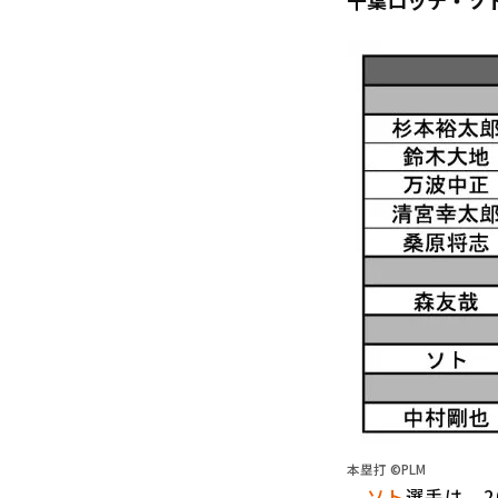
千葉ロッテ・ソト
本塁打 ©PLM
ソト
選手は、2