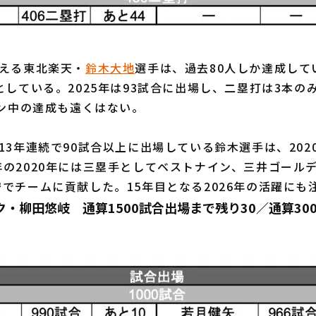
える東北楽天・
鈴木大地
選手は、過去80人しか達成して
としている。2025年は93試合に出場し、二塁打は3本の
ズン中の達成も遠くはない。
3年連続で90試合以上に出場している鈴木選手は、2020
の2020年には三塁手としてベストナイン、三井ゴール
でチームに貢献した。15年目となる2026年の活躍にも
・柳田悠岐 通算1500試合出場まで残り30／通算30