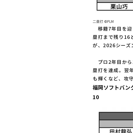
二塁打 ©PLM
移籍7年目を迎
塁打まで残り16
が、2026シー
プロ2年目から1
塁打を達成。翌年
も輝くなど、攻守
福岡ソフトバンク
10