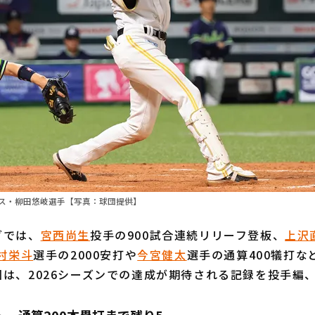
ス・柳田悠岐選手【写真：球団提供】
では、
宮西尚生
投手の900試合連続リリーフ登板、
上沢
村栄斗
選手の2000安打や
今宮健太
選手の通算400犠打な
は、2026シーズンでの達成が期待される記録を投手編