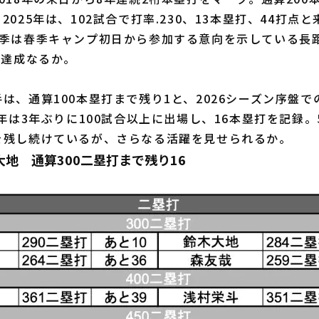
2025年は、102試合で打率.230、13本塁打、44打点
今季は春季キャンプ初日から参加する意向を示している長距
録達成なるか。
手は、通算100本塁打まで残り1と、2026シーズン序盤
5年は3年ぶりに100試合以上に出場し、16本塁打を記録。
を残し続けているが、さらなる活躍を見せられるか。
地 通算300二塁打まで残り16