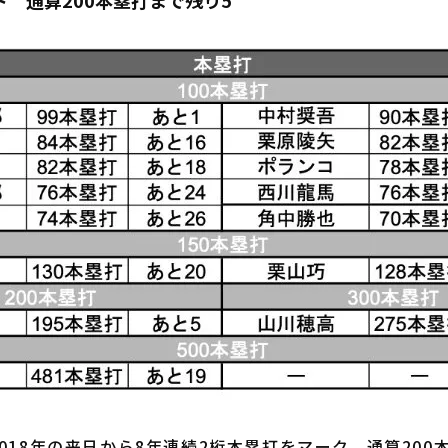
 通算200本塁打まで残り5
018年の来日から8年連続2桁本塁打をマーク。通算200