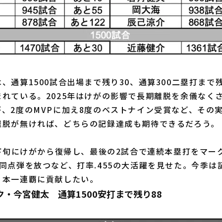
、通算1500試合出場まで残り30、通算300二塁打まで残
れている。2025年はけがの影響で長期離脱を余儀なくさ
、2度のMVPに加え8度のベストナイン受賞など、その
離脱が無ければ、どちらの記録達成も期待できるだろう。
下旬にけがから復帰し、最後の2試合で連続本塁打をマー
同点弾を放つなど、打率.455の大活躍を見せた。今季は
日本一連覇に貢献したい。
・今宮健太 通算1500安打まで残り88