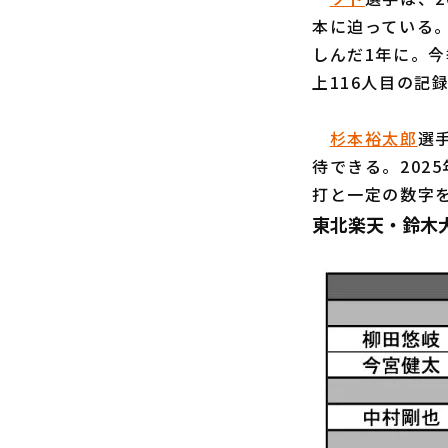
本に迫っている。
しんだ1年に。
上116人目の記
杉本裕太郎
選
待できる。202
打と一定の数字
東北楽天・鈴木大