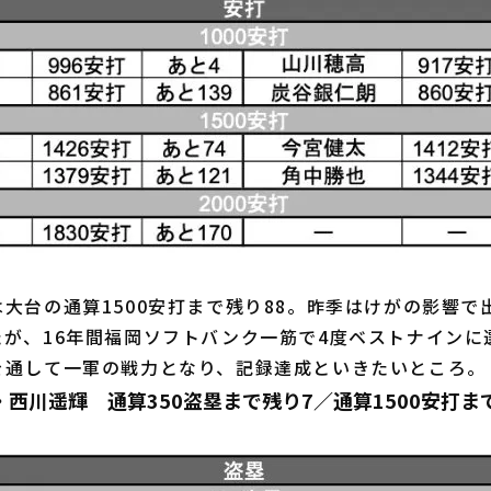
台の通算1500安打まで残り88。昨季はけがの影響で出
たが、16年間福岡ソフトバンク一筋で4度ベストナインに
を通して一軍の戦力となり、記録達成といきたいところ。
西川遥輝 通算350盗塁まで残り7／通算1500安打ま