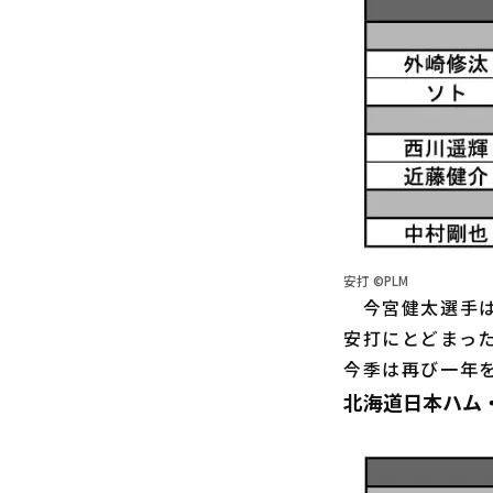
安打 ©PLM
今宮健太選手は大
安打にとどまっ
今季は再び一年
北海道日本ハム・