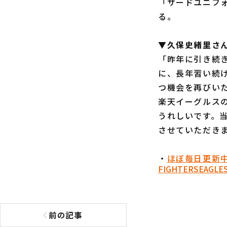
「サードユニフォ
る。
▼久保史緒里さん
「昨年に引き続
に、長年習い続
つ機会を再びい
楽天イーグルス
うれしいです。
させていただき
・
ほぼ毎日更新
FIGHTERS
EAGLE
前の記事
前の記事へ