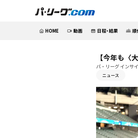
HOME
動画
日程・結果
順
【今年も〈大
パ・リーグ インサ
ニュース