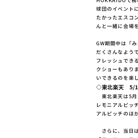
HOKKAIDO
球団のイベント
たかったエスコ
んと一緒に会場
GW期間中は『み
だくさんなよう
フレッシュできる一
クショーもあり
いできるのを楽
◇東北楽天 5
東北楽天は5月
レモニアルピッチ
アルピッチのほ
さらに、当日は「