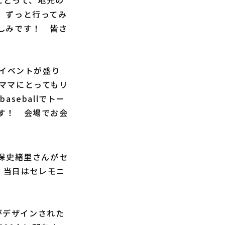
にとって、地元の
。ずっと行ってみ
しみです！ 皆さ
るイベントが盛り
ママにとってもリ
aseballでトー
す！ 会場でお会
保史緒里さんがセ
、当日はセレモニ
がデザインされた