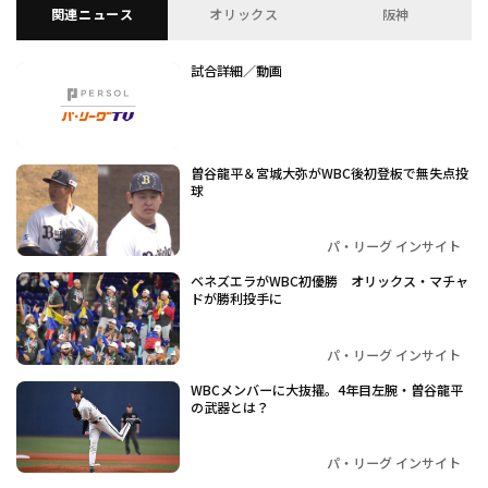
関連ニュース
オリックス
阪神
試合詳細／動画
曽谷龍平＆宮城大弥がWBC後初登板で無失点投
球
パ・リーグ インサイト
ベネズエラがWBC初優勝 オリックス・マチャ
ドが勝利投手に
パ・リーグ インサイト
WBCメンバーに大抜擢。4年目左腕・曽谷龍平
の武器とは？
パ・リーグ インサイト