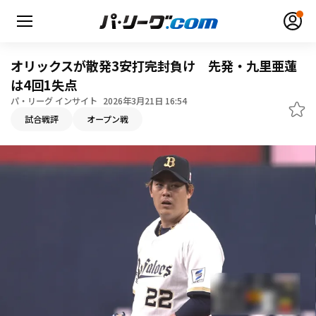
オリックスが散発3安打完封負け 先発・九里亜蓮
は4回1失点
パ・リーグ インサイト
2026年3月21日 16:54
無料アカウント登録
ログイン
試合戦評
オープン戦
HOME
動画
日程・結果
順位表･成績
1軍公式戦
選手名鑑