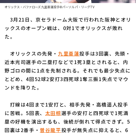
ファーム東地区
選手名鑑トップ
オリックス・バファローズ 九里亜蓮投手©パーソル パ・リーグTV
ニュース
ファーム中地区
3月21日、京セラドーム大阪で行われた阪神とオリ
北海道日本ハムファイターズ
ファーム西地区
ックスのオープン戦は、0対1でオリックスが敗れ
東北楽天ゴールデンイーグルス
た。
交流戦
埼玉西武ライオンズ
設定
オリックスの先発・
九里亜蓮
投手は3回裏、先頭・
千葉ロッテマリーンズ
近本光司選手の二塁打などで1死3塁とされると、内
野ゴロの間に1点を先制される。それでも最少失点に
オリックス・バファローズ
とどめ、4回52球2安打3四死球1奪三振1失点でマウ
福岡ソフトバンクホークス
ンドを降りた。
打線は4回まで1安打と、相手先発・高橋遥人投手
に苦戦。5回表、
太田椋
選手の安打と四死球で1死満
塁の好機を演出するも、後続が倒れて得点できず。5
回裏は2番手・
曽谷龍平
投手が無失点に抑えると、6