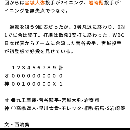
回からは
宮城大弥
投手が2イニング、
岩嵜翔
投手が1
イニングを無失点でつなぐ。
逆転を狙う9回表だったが、3者凡退に終わり、0対
1で試合は終了。打線は散発3安打に終わった。WBC
利用規約
プライバシーポリシー
日本代表からチームに合流した曽谷投手、宮城投手
が初登板で好投を見せている。
運営会社
（別ウィンドウで開く）
よくある質問
特定商取引法の表示
アルバイト募集
（別ウィンドウで開く
１２３４５６７８９ 計
オ ０００００００００ ０
神 ００１０００００Ｘ １
オ ●九里亜蓮-曽谷龍平-宮城大弥-岩嵜翔
神 ○高橋遥人-早川太貴-モレッタ-桐敷拓馬-S岩崎優
文・西嶋葵