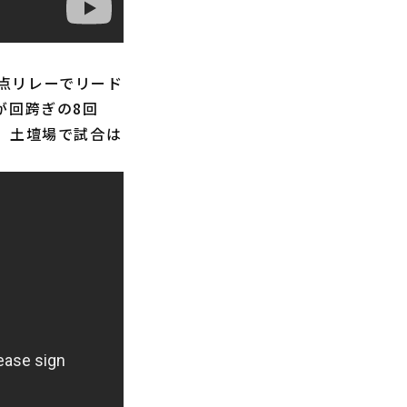
点リレーでリード
が回跨ぎの8回
、土壇場で試合は