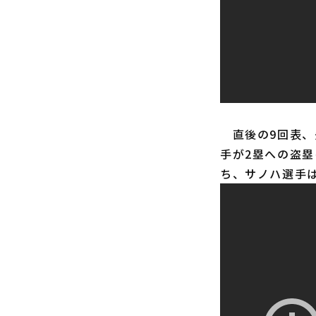
直後の9回表、
手が2塁への盗
ち、サノハ選手