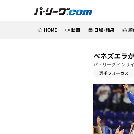
HOME
動画
日程・結果
順
ベネズエラが
パ・リーグ インサ
選手フォーカス