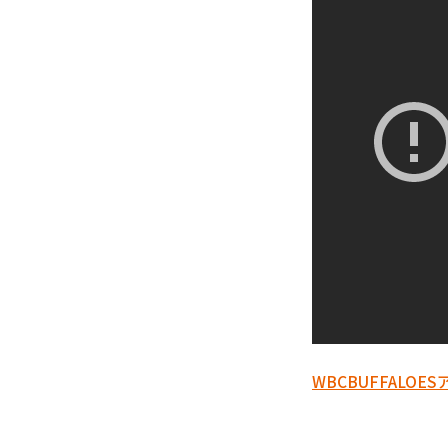
WBC
BUFFALOES