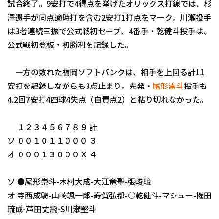
試合終了。9安打で4得点を挙げたオリックス打線では、杉
澤選手が同点適時打を含む2安打1打点をマーク。川瀬投手
は3者連続三振で公式戦初セーブ、4番手・乾健斗投手は、
公式戦初登板・初勝利を記録した。
一方の敗れた福岡ソフトバンクは、相手を上回る計11
利用規約
プライバシーポリシ
安打を記録しながらも3点止まり。先発・
尾形崇斗
投手も
4.2回7安打4四球4失点（自責点2）と粘り切れなかった。
運営会社
（別ウィンドウで開く）
よくある質問
特定商取引法の表示
アルバイト募集
（別
１２３４５６７８９ 計
ソ ００１０１１０００ ３
オ ０００１３０００Ｘ ４
ソ ●尾形崇斗-木村大成-大江竜聖-張峻瑋
オ 寺西成騎-山崎颯一郎-寿賀弘都-○乾健斗-マシュー-権田
琉成-芦田丈飛-S川瀬堅斗