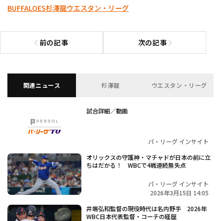
BUFFALOES
杉澤龍
ウエスタン・リーグ
前の記事
次の記事
前の記事へ
次の記事へ
関連ニュース
杉澤龍
ウエスタン・リーグ
試合詳細／動画
パ・リーグ インサイト
オリックスの守護神・マチャドが日本の前に立
ちはだかる！ WBCで4戦連続無失点
パ・リーグ インサイト
2026年3月15日 14:05
井端弘和監督の現役時代は名内野手 2026年
WBC日本代表監督・コーチの経歴