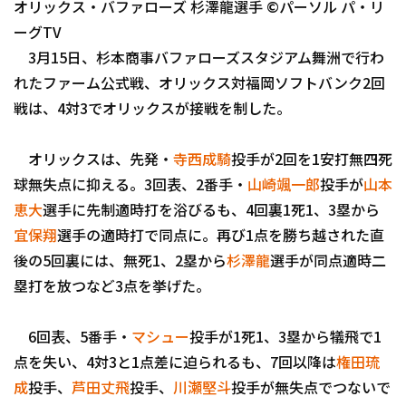
オリックス・バファローズ 杉澤龍選手 ©パーソル パ・リ
ファーム東地区
選手名鑑トップ
ニュース
ーグTV
ファーム中地区
3月15日、杉本商事バファローズスタジアム舞洲で行わ
北海道日本ハムファイターズ
ファーム西地区
れたファーム公式戦、オリックス対福岡ソフトバンク2回
東北楽天ゴールデンイーグルス
戦は、4対3でオリックスが接戦を制した。
交流戦
埼玉西武ライオンズ
オリックスは、先発・
寺西成騎
投手が2回を1安打無四死
千葉ロッテマリーンズ
球無失点に抑える。3回表、2番手・
山崎颯一郎
投手が
山本
設定
恵大
選手に先制適時打を浴びるも、4回裏1死1、3塁から
オリックス・バファローズ
宜保翔
選手の適時打で同点に。再び1点を勝ち越された直
福岡ソフトバンクホークス
後の5回裏には、無死1、2塁から
杉澤龍
選手が同点適時二
塁打を放つなど3点を挙げた。
6回表、5番手・
マシュー
投手が1死1、3塁から犠飛で1
点を失い、4対3と1点差に迫られるも、7回以降は
権田琉
成
投手、
芦田丈飛
投手、
川瀬堅斗
投手が無失点でつないで