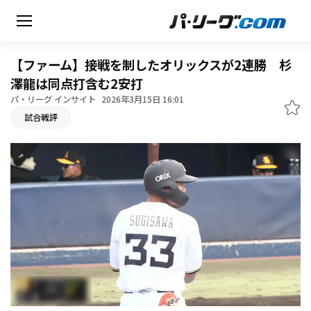
【ファーム】接戦を制したオリックスが2連勝 杉
澤龍は同点打含む2安打
パ・リーグ インサイト
2026年3月15日 16:01
無料アカウント登録
試合戦評
HOME
動画
日程・結果
順位表･成績
1軍公式戦
選手名鑑