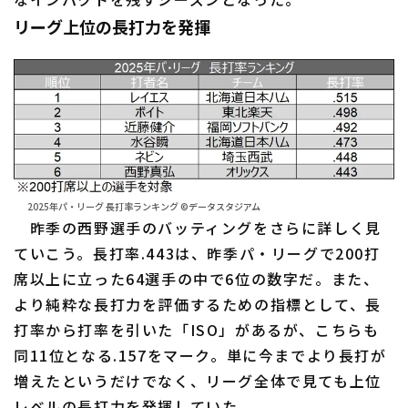
リーグ上位の長打力を発揮
利用規約
プライバシーポリシー
運営会社
（別ウィンドウで開く）
よくある質問
2025年パ・リーグ 長打率ランキング ©データスタジアム
特定商取引法の表示
アルバイト募集
（別ウィンドウで開く
昨季の西野選手のバッティングをさらに詳しく見
ていこう。長打率.443は、昨季パ・リーグで200打
席以上に立った64選手の中で6位の数字だ。また、
より純粋な長打力を評価するための指標として、長
打率から打率を引いた「ISO」があるが、こちらも
同11位となる.157をマーク。単に今までより長打が
増えたというだけでなく、リーグ全体で見ても上位
レベルの長打力を発揮していた。