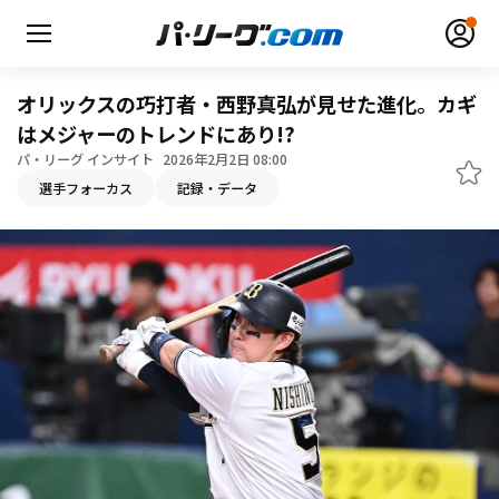
オリックスの巧打者・西野真弘が見せた進化。カギ
はメジャーのトレンドにあり!?
パ・リーグ インサイト
2026年2月2日 08:00
選手フォーカス
記録・データ
無料アカウント登録
ログイン
HOME
動画
日程・結果
順位表･成績
1軍公式戦
選手名鑑