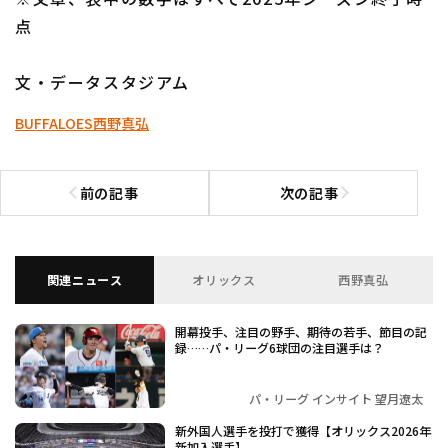
点
文・データスタジアム
BUFFALOES
西野真弘
前の記事
次の記事
前の記事へ
次の記事へ
関連ニュース
オリックス
西野真弘
開幕投手、注目の野手、期待の若手、節目の記
録……パ・リーグ6球団の注目選手は？
パ・リーグ インサイト 望月遼太
新外国人選手を投打で獲得【オリックス2026年
新加入選手】