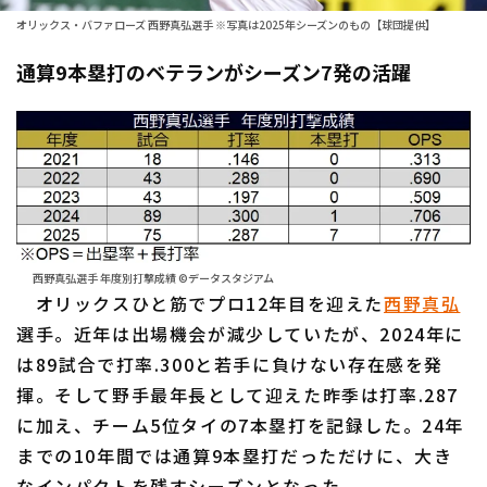
オリックス・バファローズ 西野真弘選手 ※写真は2025年シーズンのもの【球団提供】
ファーム東地区
選手名鑑トップ
ニュース
通算9本塁打のベテランがシーズン7発の活躍
ファーム中地区
北海道日本ハムファイターズ
ファーム西地区
東北楽天ゴールデンイーグルス
交流戦
埼玉西武ライオンズ
設定
千葉ロッテマリーンズ
オリックス・バファローズ
西野真弘選手 年度別打撃成績 ©データスタジアム
オリックスひと筋でプロ12年目を迎えた
西野真弘
福岡ソフトバンクホークス
選手。近年は出場機会が減少していたが、2024年に
は89試合で打率.300と若手に負けない存在感を発
揮。そして野手最年長として迎えた昨季は打率.287
に加え、チーム5位タイの7本塁打を記録した。24年
までの10年間では通算9本塁打だっただけに、大き
なインパクトを残すシーズンとなった。