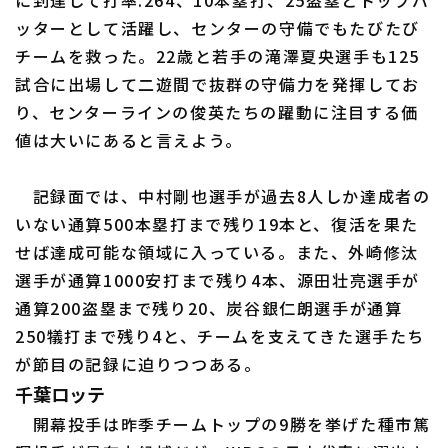
に到達して打率.264、10本塁打、25盗塁とトップバ
ッターとして活躍し、センターの守備でもたびたび
チームを救った。22歳と若手の滝澤夏央選手も125
試合に出場して二遊間で抜群の守備力を発揮してお
り、センターラインの俊英たちの躍動に注目する価
値は大いにあると言えよう。
記録面では、中村剛也選手が過去8人しか達成者の
いない通算500本塁打まで残り19本と、復活を果た
せば達成可能な領域に入っている。また、外崎修汰
選手が通算1000安打まで残り4本、源田壮亮選手が
通算200盗塁まで残り20、炭谷銀仁朗選手が通算
250犠打まで残り4と、チームを支えてきた選手たち
が節目の記録に迫りつつある。
千葉ロッテ
開幕投手は昨季チームトップの9勝を挙げた種市篤