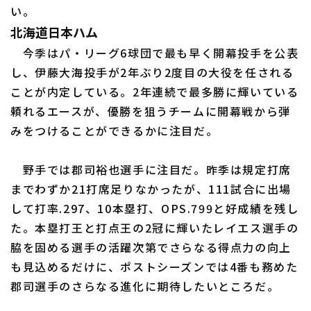
い。
北海道日本ハム
今季はパ・リーグ6球団で最も早く開幕投手を公表
し、伊藤大海投手が2年ぶり2度目の大役を任される
利用規約
プライバシーポリシー
ことが内定している。2年連続で最多勝に輝いている
運営会社
（別ウィンドウで開く）
よくある質問
頼れるエースが、優勝を狙うチームに開幕戦から弾
みをつけることができるかに注目だ。
特定商取引法の表示
アルバイト募集
（別ウィンドウで開く
野手では郡司裕也選手に注目だ。昨季は規定打席
までわずか21打席足りなかったが、111試合に出場
して打率.297、10本塁打、OPS.799と好成績を残し
た。本塁打王と打点王の2冠に輝いたレイエス選手の
脇を固める選手の活躍次第でさらなる得点力の向上
も見込めるだけに、ポストシーズンでは4番も務めた
郡司選手のさらなる進化に期待したいところだ。