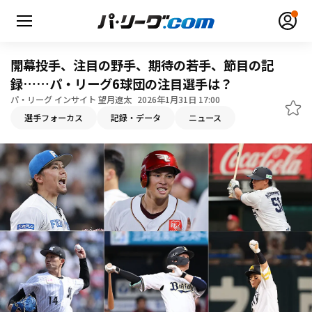
開幕投手、注目の野手、期待の若手、節目の記
録……パ・リーグ6球団の注目選手は？
パ・リーグ インサイト 望月遼太
2026年1月31日 17:00
選手フォーカス
記録・データ
ニュース
無料アカウント登録
ログイン
HOME
動画
日程・結果
順位表･成績
1軍公式戦
選手名鑑