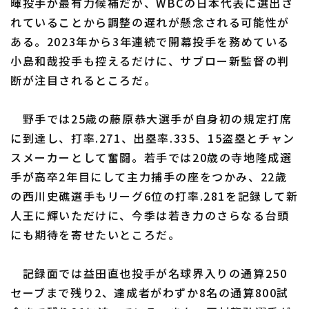
暉投手が最有力候補だが、WBCの日本代表に選出さ
れていることから調整の遅れが懸念される可能性が
ある。2023年から3年連続で開幕投手を務めている
小島和哉投手も控えるだけに、サブロー新監督の判
断が注目されるところだ。
野手では25歳の藤原恭大選手が自身初の規定打席
に到達し、打率.271、出塁率.335、15盗塁とチャン
スメーカーとして奮闘。若手では20歳の寺地隆成選
手が高卒2年目にして主力捕手の座をつかみ、22歳
の西川史礁選手もリーグ6位の打率.281を記録して新
人王に輝いただけに、今季は若き力のさらなる台頭
にも期待を寄せたいところだ。
記録面では益田直也投手が名球界入りの通算250
セーブまで残り2、達成者がわずか8名の通算800試