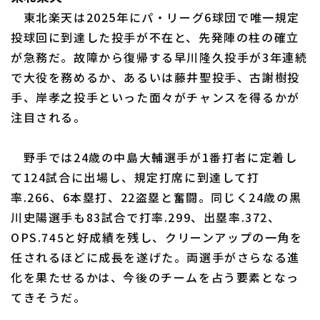
東北楽天は2025年にパ・リーグ6球団で唯一規定
投球回に到達した投手が不在と、先発陣の柱の確立
が急務だ。故障から復帰する早川隆久投手が3年連続
で大役を務めるか、あるいは藤井聖投手、古謝樹投
手、岸孝之投手といった面々がチャンスを得るかが
注目される。
野手では24歳の中島大輔選手が1番打者に定着し
て124試合に出場し、規定打席に到達して打
率.266、6本塁打、22盗塁と奮闘。同じく24歳の黒
川史陽選手も83試合で打率.299、出塁率.372、
OPS.745と好成績を残し、クリーンアップの一角を
任されるほどに成長を遂げた。両選手がさらなる進
化を果たせるかは、今後のチームを占う要素となっ
てきそうだ。