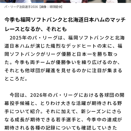
パ・リーグ注目選手2026【画像：球団提供】
ファーム東地区
選手名鑑トップ
ニュース
今季も福岡ソフトバンクと北海道日本ハムのマッチ
ファーム中地区
北海道日本ハムファイターズ
レースとなるか、それとも
ファーム西地区
東北楽天ゴールデンイーグルス
2025年のパ・リーグは、福岡ソフトバンクと北海
交流戦
道日本ハムが演じた熾烈なデッドヒートの末に、福
埼玉西武ライオンズ
岡ソフトバンクがリーグ優勝と日本一を勝ち取っ
設定
た。今季も両チームが優勝争いを繰り広げるのか、
千葉ロッテマリーンズ
それとも他球団が躍進を見せるのかに注目が集まる
オリックス・バファローズ
ところだ。
福岡ソフトバンクホークス
今回は、2026年のパ・リーグにおける各球団の開
幕投手候補と、とりわけ大きな活躍が期待される野
手について紹介。それに加えて、新シーズンにさら
なる成長が期待できる若手選手と、今季中の達成が
期待される各種の記録についても確認していきた