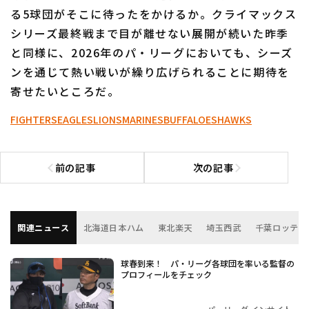
る5球団がそこに待ったをかけるか。クライマックス
シリーズ最終戦まで目が離せない展開が続いた昨季
と同様に、2026年のパ・リーグにおいても、シーズ
ンを通じて熱い戦いが繰り広げられることに期待を
寄せたいところだ。
FIGHTERS
EAGLES
LIONS
MARINES
BUFFALOES
HAWKS
前の記事
次の記事
前の記事へ
次の記事へ
関連ニュース
北海道日本ハム
東北楽天
埼玉西武
千葉ロッテ
球春到来！ パ・リーグ各球団を率いる監督の
プロフィールをチェック