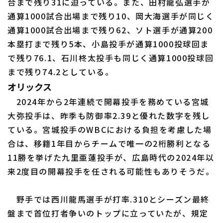
合まで残り31に迫っている。また、田村龍弘選手が
通算1000試合出場まで残り10、岡大海選手が同じく
通算1000試合出場まで残り62、ソト選手が通算200
本塁打まで残り5本、小島投手が通算1000投球回ま
で残り76.1、石川柊太投手も同じく通算1000投球回
まで残り74.2としている。
オリックス
2024年から2年連続で開幕投手を務めている宮城
大弥投手は、昨季も防御率2.39と優れた数字を残し
ている。宮城投手のWBCにおける負担を考慮した場
合は、移籍1年目からチームで唯一の2桁勝利となる
11勝を挙げた九里亜蓮投手が、広島時代の2024年以
来2度目の開幕投手を任される可能性もありそうだ。
野手では西川龍馬選手が打率.310とシーズン最終
盤まで首位打者争いのトップに立っていたが、規定