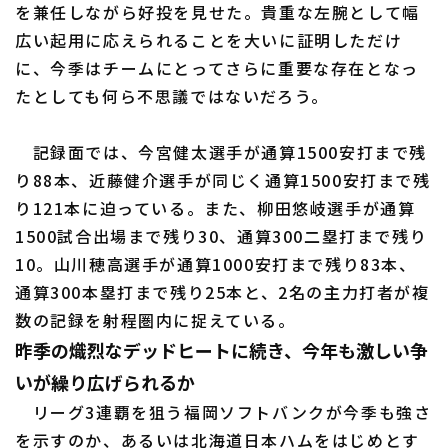
を兼任しながら好投を見せた。貴重な左腕として幅
広い起用に応えられることを大いに証明しただけ
に、今季はチームにとってさらに重要な存在となっ
たとしても何ら不思議ではないだろう。
記録面では、今宮健太選手が通算1500安打まで残
り88本、近藤健介選手が同じく通算1500安打まで残
り121本に迫っている。また、柳田悠岐選手が通算
1500試合出場まで残り30、通算300二塁打まで残り
10。山川穂高選手が通算1000安打まで残り83本、
通算300本塁打まで残り25本と、2名の主力打者が複
数の記録を射程圏内に捉えている。
昨季の熾烈なデッドヒートに続き、今年も激しい争
いが繰り広げられるか
リーグ3連覇を狙う福岡ソフトバンクが今季も強さ
を示すのか、あるいは北海道日本ハムをはじめとす