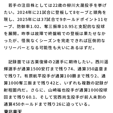
若手の注目株としては22歳の柳川大晟投手を挙げ
たい。2024年に21試合に登板して8セーブと頭角を
現し、2025年には37試合で9ホールドポイント11セ
ーブ、防御率1.02、奪三振率10.95と支配的な投球
を展開。昨季は故障で終盤戦での登板は果たせなか
ったが、怪我なくシーズンを完走できれば圧倒的な
リリーバーとなる可能性も大いにあるはずだ。
記録面では古巣復帰の2選手に期待したい。西川遥
輝選手が通算1500安打まで残り74、通算350盗塁ま
で残り7。有原航平投手が通算100勝まで残り2、通
算1000奪三振まで残り42と、いずれも複数の記録が
射程圏内だ。さらに、山崎福也投手が通算1000投球
回まで残り60.1、そして宮西尚生投手が前人未到の
通算450ホールドまで残り26に迫っている。
東北楽天