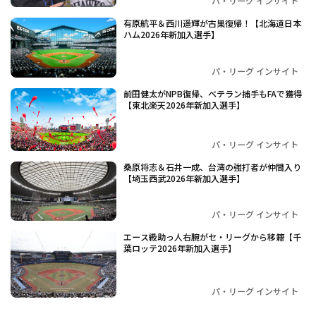
パ・リーグ インサイト
有原航平＆西川遥輝が古巣復帰！【北海道日本
ハム2026年新加入選手】
パ・リーグ インサイト
前田健太がNPB復帰、ベテラン捕手もFAで獲得
【東北楽天2026年新加入選手】
パ・リーグ インサイト
桑原将志＆石井一成、台湾の強打者が仲間入り
【埼玉西武2026年新加入選手】
パ・リーグ インサイト
エース級助っ人右腕がセ・リーグから移籍【千
葉ロッテ2026年新加入選手】
パ・リーグ インサイト