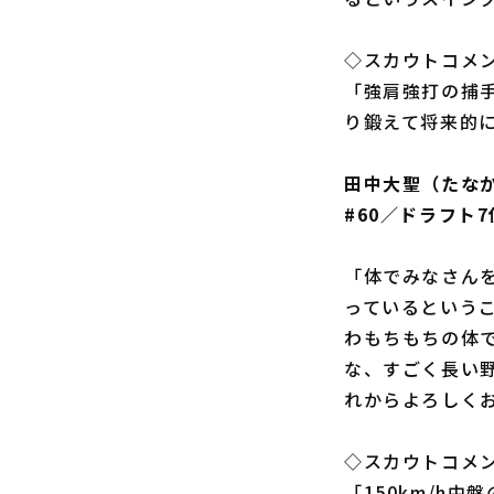
◇スカウトコメ
「強肩強打の捕
り鍛えて将来的
田中大聖（たな
#60／ドラフト7
「体でみなさん
っているという
わもちもちの体
な、すごく長い
れからよろしく
◇スカウトコメ
「150km/h