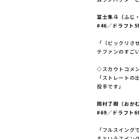
冨士隼斗（ふじ
#46／ドラフト
「（ビックリさ
テファンのすご
◇スカウトコメ
「ストレートの
投手です」
岡村了樹（おか
#69／ドラフト
「フルスイング
るというスイン