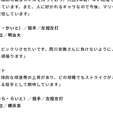
しています。また、人に好かれるキャラなので今後、マリ
確信しています」
り・かいと）／投手／左投左打
2位／明治大
てビックリさせたいです。西川史礁さんに負けないように
に頑張ります」
ント
全体的な球速帯の上昇があり、どの球種でもストライクが
れる投手として期待しています」
むら・らいと）／投手／左投左打
3位／横浜高