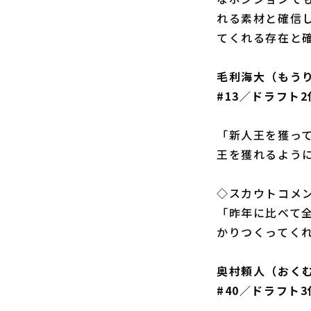
れる素材と確信
てくれる存在と
毛利海大（もう
#13／ドラフト
「新人王を獲っ
王を獲れるよう
◇スカウトコメ
「昨年に比べて
かりつくってく
奥村頼人（おく
#40／ドラフト