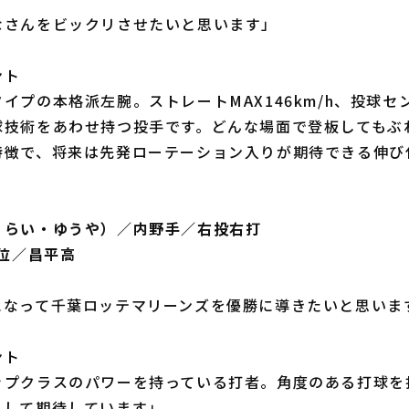
なさんをビックリさせたいと思います」
ント
イプの本格派左腕。ストレートMAX146km/h、投球セ
球技術をあわせ持つ投手です。どんな場面で登板してもぶ
特徴で、将来は先発ローテーション入りが期待できる伸び
くらい・ゆうや）／内野手／右投右打
4位／昌平高
になって千葉ロッテマリーンズを優勝に導きたいと思いま
ント
ップクラスのパワーを持っている打者。角度のある打球を
として期待しています」