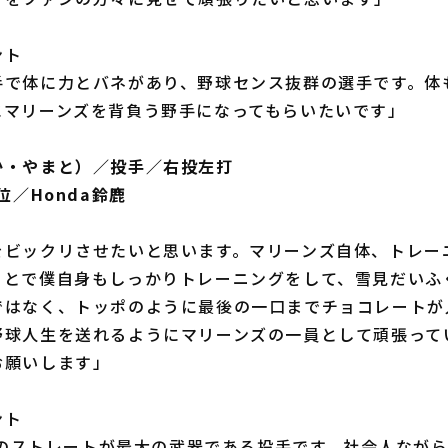
ント
手で体に力とバネがあり、野球センス抜群の選手です。体
にマリーンズを背負う野手になってもらいたいです」
か・やまと）／投手／右投左打
位／Honda鈴鹿
をビックリさせたいと思います。マリーンズ自体、トレー
ことで僕自身もしっかりトレーニングをして、雪見だいふ
ではなく、トッポのように最後の一口までチョコレートが
野球人生を送れるようにマリーンズの一員として頑張って
お願いします」
ント
中盤のストレートが最大の武器である投手です。社会人なが