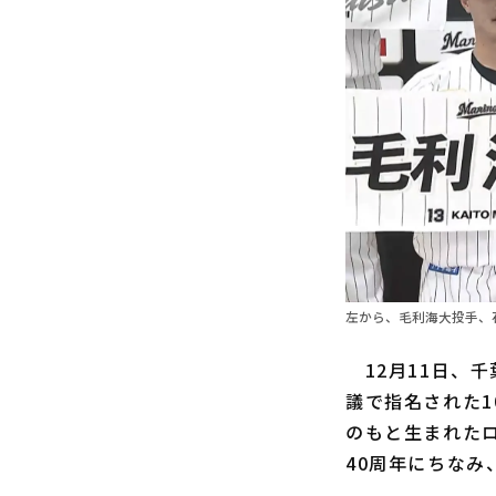
左から、毛利海大投手、石
12月11日、千
議で指名された
のもと生まれた
40周年にちな