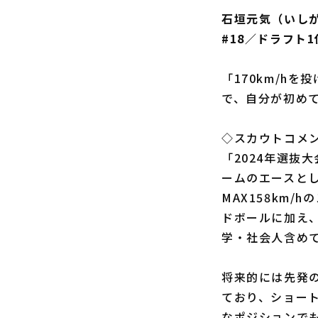
石垣元気（いし
#18／ドラフト
「170km/h
で、自分が初め
◇スカウトコメ
「2024年選抜
ームのエースと
MAX158km
ドボールに加え
学・社会人含めて
将来的には先発
ており、ショー
なポジションで