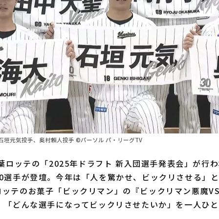
垣元気投手、奥村頼人投手 ©パーソル パ・リーグTV
葉ロッテの「2025年ドラフト 新入団選手発表会」が行
10選手が登壇。今年は「人を驚かせ、ビックリさせる」
ロッテのお菓子「ビックリマン」の『ビックリマン悪魔V
み、「どんな選手になってビックリさせたいか」を一人ひ