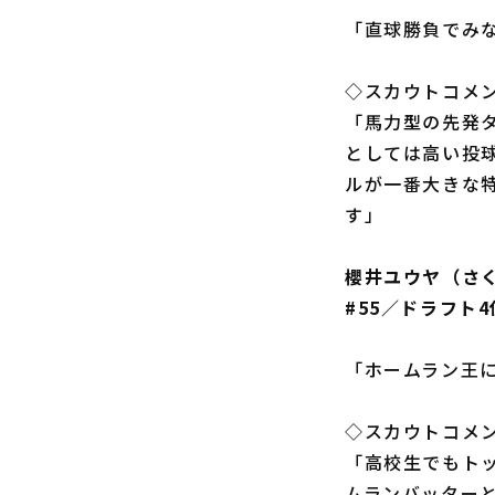
「直球勝負でみ
◇スカウトコメ
「馬力型の先発タ
としては高い投
ルが一番大きな
す」
櫻井ユウヤ（さ
#55／ドラフト
「ホームラン王
◇スカウトコメ
「高校生でもト
ムランバッター