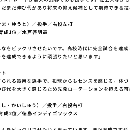
まだまだ伸び代があり将来の抑え候補として期待できる投
やま・ゆうと）／投手／右投左打
ト育成1位／水戸啓明高
んなをビックリさせたいです。高校時代に完全試合を達成
合を達成できるように頑張りたいと思います」
ント
てられる器用な選手で、投球からもセンスを感じる。体づ
伸び代を大きく感じるため先発ローテーションを担える可
はし・かいしゅう）／投手／右投右打
ト育成2位／徳島インディゴソックス
さんをビックリさせたいと思っています。まだ育成ですが