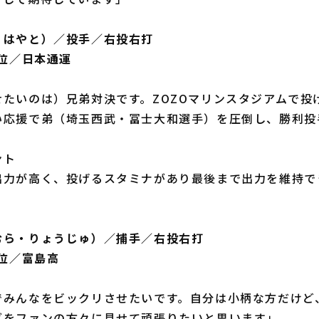
・はやと）／投手／右投右打
5位／日本通運
せたいのは）兄弟対決です。ZOZOマリンスタジアムで投
い応援で弟（埼玉西武・冨士大和選手）を圧倒し、勝利投
ント
出力が高く、投げるスタミナがあり最後まで出力を維持で
むら・りょうじゅ）／捕手／右投右打
6位／富島高
でみんなをビックリさせたいです。自分は小柄な方だけど
グをファンの方々に見せて頑張りたいと思います」