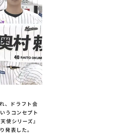
われ、ドラフト会
というコンセプト
S天使シリーズ』
とり発表した。