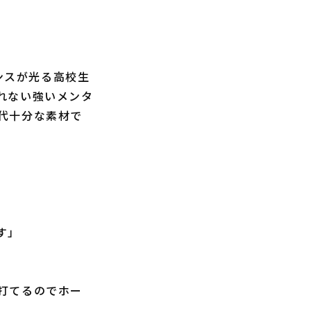
ンスが光る高校生
れない強いメンタ
代十分な素材で
す」
打てるのでホー