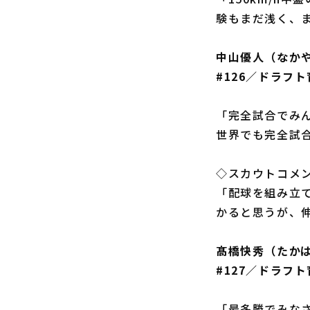
験もまだ浅く、
中山優人（なか
#126／ドラフ
「完全試合でみ
世界でも完全試
◇スカウトコメ
「配球を組み立
かると思うが、
髙橋快秀（たか
#127／ドラフ
「最多勝でみな