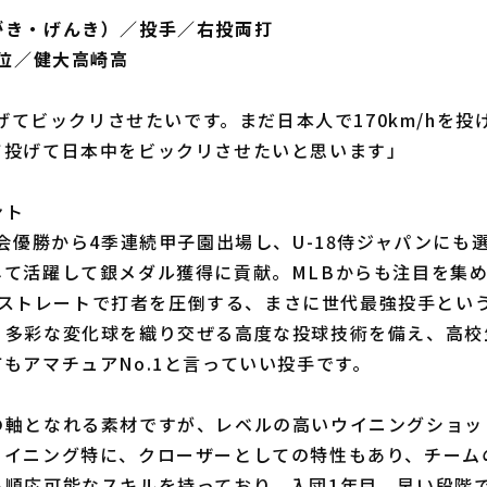
がき・げんき）／投手／右投両打
1位／健大高崎高
を投げてビックリさせたいです。まだ日本人で170km/hを
て投げて日本中をビックリさせたいと思います」
ント
大会優勝から4季連続甲子園出場し、U-18侍ジャパンにも
して活躍して銀メダル獲得に貢献。MLBからも注目を集
/hのストレートで打者を圧倒する、まさに世代最強投手とい
、多彩な変化球を織り交ぜる高度な投球技術を備え、高校
もアマチュアNo.1と言っていい投手です。
の軸となれる素材ですが、レベルの高いウイニングショッ
トイニング特に、クローザーとしての特性もあり、チーム
も順応可能なスキルを持っており、入団1年目、早い段階