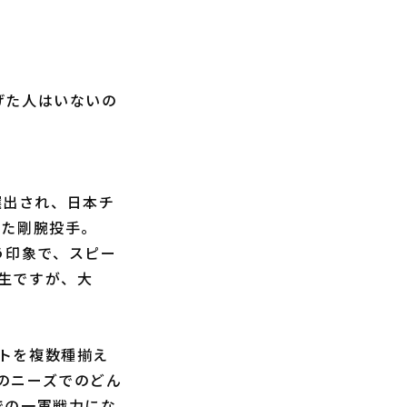
投げた人はいないの
選出され、日本チ
めた剛腕投手。
う印象で、スピー
生ですが、大
トを複数種揃え
のニーズでのどん
での一軍戦力にな