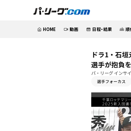
HOME
動画
日程・結果
順
ドラ1・石垣
選手が抱負
パ・リーグ インサ
選手フォーカス