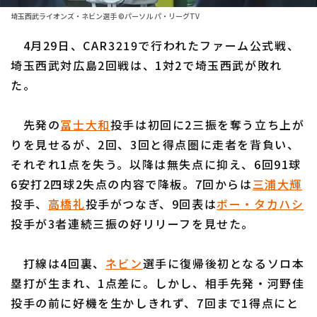
ファーム東地区
選手名鑑トップ
埼玉西武ライオンズ・ネビン選手 ©パーソル パ・リーグTV
ニュース
ファーム中地区
4月29日、CAR3219で行われたファーム公式戦、
北海道日本ハムファイターズ
ファーム西地区
埼玉西武対広島2回戦は、1対2で埼玉西武が敗れ
東北楽天ゴールデンイーグルス
た。
交流戦
埼玉西武ライオンズ
設定
先発の
冨士大和
投手は初回に2三振を奪う立ち上が
千葉ロッテマリーンズ
りを見せるが、2回、3回と得点圏に走者を背負い、
それぞれ1点を失う。以降は無失点に抑え、6回91球
オリックス・バファローズ
6安打2四球2失点の内容で降板。7回からは
三浦大輝
福岡ソフトバンクホークス
投手、
高橋礼
投手がつなぎ、9回表は
ボー・タカハシ
投手が3者連続三振の好リリーフを見せた。
打線は4回裏、
ネビン
選手に復帰後初となるソロ本
塁打が生まれ、1点差に。しかし、相手先発・河野佳
投手の前に好機を生かしきれず、7回まで1得点にと