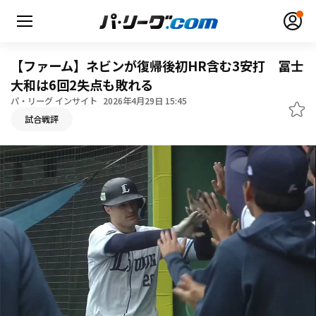
【ファーム】ネビンが復帰後初HR含む3安打 冨士
大和は6回2失点も敗れる
パ・リーグ インサイト
2026年4月29日 15:45
無料アカウント登録
ログイン
試合戦評
HOME
動画
日程・結果
順位表･成績
1軍公式戦
選手名鑑