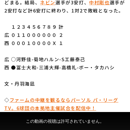
どまる。結局、
ネビン
選手が3安打、
中村剛也
選手が
2安打など計6安打に終わり、1対2で敗戦となった。
１２３４５６７８９ 計
広 ０１１００００００ ２
利用規約
プライバシーポリシー
西 ０００１００００Ｘ １
運営会社
（別ウィンドウで開く）
よくある質問
広 ○河野佳-菊地ハルン-S工藤泰己
特定商取引法の表示
アルバイト募集
（別ウィンドウで開く
西 ●冨士大和-三浦大輝-高橋礼-ボー・タカハシ
文・丹羽海凪
◇
ファームの中継を観るならパーソル パ・リーグ
TV。6球団の本拠地主催試合を配信中！