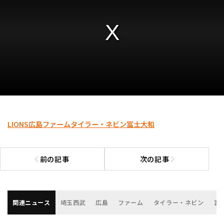
LIONS
広島
ファーム
タイラー・ネビン
冨士大和
前の記事
次の記事
前の記事へ
次の記事へ
関連ニュース
埼玉西武
広島
ファーム
タイラー・ネビン
冨