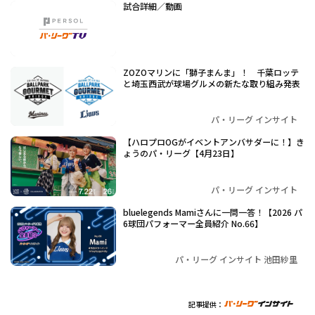
試合詳細／動画
ZOZOマリンに「獅子まんま」！ 千葉ロッテ
と埼玉西武が球場グルメの新たな取り組み発表
パ・リーグ インサイト
【ハロプロOGがイベントアンバサダーに！】き
ょうのパ・リーグ【4月23日】
パ・リーグ インサイト
bluelegends Mamiさんに一問一答！【2026 パ
6球団パフォーマー全員紹介 No.66】
パ・リーグ インサイト 池田紗里
記事提供：