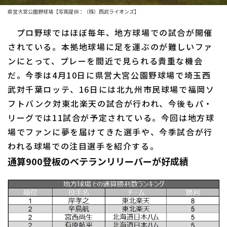
県営大宮公園野球場【写真提供：（株）西武ライオンズ】
ファーム東地区
選手名鑑トップ
ニュース
プロ野球ではほぼ毎年、地方球場での試合が開催
ファーム中地区
北海道日本ハムファイターズ
されている。本拠地球場に足を運ぶのが難しいファ
ファーム西地区
ンにとって、プレーを間近で見られる貴重な機会
東北楽天ゴールデンイーグルス
だ。今季は4月10日に県営大宮公園野球場で埼玉西
交流戦
埼玉西武ライオンズ
武対千葉ロッテ、16日には北九州市民球場で福岡ソ
設定
フトバンク対東北楽天の試合が行われ、今後もパ・
千葉ロッテマリーンズ
リーグでは11試合が予定されている。今回は地方球
オリックス・バファローズ
場でファンに夢を届けてきた選手や、今季試合が行
われる球場での注目選手を紹介する。
福岡ソフトバンクホークス
通算900登板のベテランリリーバーが好成績