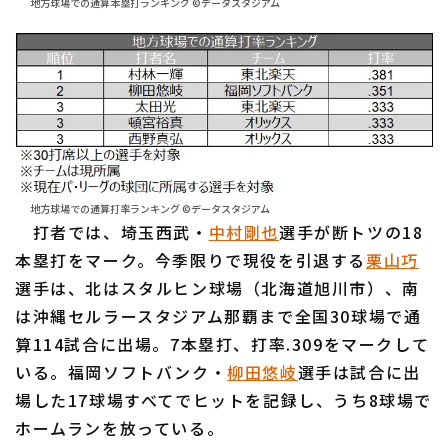
地方球場での通算本塁打ランキング ©データスタジアム
地方球場での通算打率ランキング ©データスタジアム
打者では、埼玉西武・
中村剛也
選手が断トツの18
本塁打をマーク。今季限りで現役を引退する
栗山巧
選手は、北はスタルヒン球場（北海道旭川市）、南
は沖縄セルラースタジアム那覇まで全国30球場で通
算114試合に出場。7本塁打、打率.309をマークして
いる。福岡ソフトバンク・
柳田悠岐
選手は試合に出
場した17球場すべてでヒットを記録し、うち8球場で
ホームランを放っている。