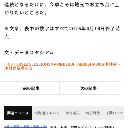
連続となるだけに、今季こそは地元でお立ち台に上
がりたいところだ。
※文章、表中の数字はすべて2026年4月14日終了時
点
文・データスタジアム
FIGHTERS
EAGLES
LIONS
MARINES
BUFFALOES
HAWKS
浅村栄斗
中村晃
高橋光成
前の記事
次の記事
前の記事へ
次の記事へ
関連ニュース
北海道日本ハム
東北楽天
埼玉西武
千葉ロッテ
東北、九州、那覇などでパ・リーグ開催！