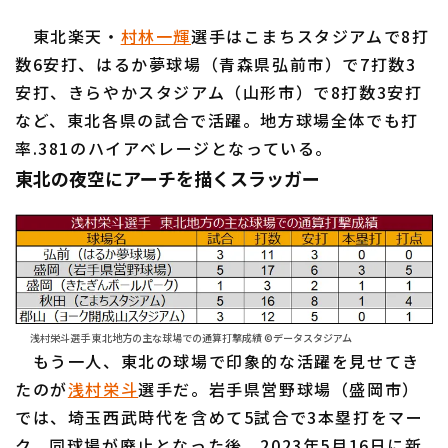
東北楽天・
村林一輝
選手はこまちスタジアムで8打
数6安打、はるか夢球場（青森県弘前市）で7打数3
安打、きらやかスタジアム（山形市）で8打数3安打
など、東北各県の試合で活躍。地方球場全体でも打
率.381のハイアベレージとなっている。
東北の夜空にアーチを描くスラッガー
浅村栄斗選手 東北地方の主な球場での通算打撃成績 ©データスタジアム
もう一人、東北の球場で印象的な活躍を見せてき
たのが
浅村栄斗
選手だ。岩手県営野球場（盛岡市）
では、埼玉西武時代を含めて5試合で3本塁打をマー
ク。同球場が廃止となった後、2023年5月16日に新