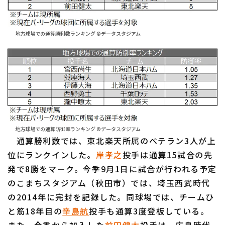
地方球場での通算勝利数ランキング ©データスタジアム
利用規約
プライバシーポリシー
運営会社
（別ウィンドウで開く）
よくある質問
特定商取引法の表示
アルバイト募集
（別ウィンドウで開く
地方球場での通算防御率ランキング ©データスタジアム
通算勝利数では、東北楽天所属のベテラン3人が上
位にランクインした。
岸孝之
投手は通算15試合の先
発で8勝をマーク。今季9月1日に試合が行われる予定
のこまちスタジアム（秋田市）では、埼玉西武時代
の2014年に完封を記録した。同球場では、チームひ
と筋18年目の
辛島航
投手も通算3度登板している。
また、今季から加入した
前田健太
投手は、広島時代