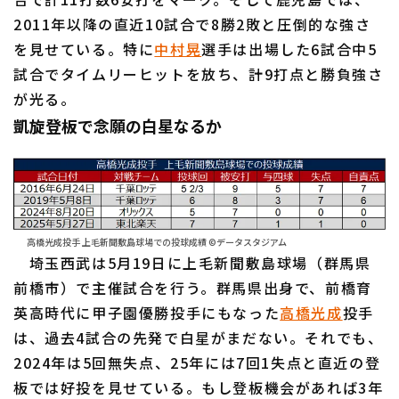
2011年以降の直近10試合で8勝2敗と圧倒的な強さ
を見せている。特に
中村晃
選手は出場した6試合中5
試合でタイムリーヒットを放ち、計9打点と勝負強さ
が光る。
凱旋登板で念願の白星なるか
高橋光成投手 上毛新聞敷島球場での投球成績 ©データスタジアム
埼玉西武は5月19日に上毛新聞敷島球場（群馬県
前橋市）で主催試合を行う。群馬県出身で、前橋育
英高時代に甲子園優勝投手にもなった
高橋光成
投手
は、過去4試合の先発で白星がまだない。それでも、
2024年は5回無失点、25年には7回1失点と直近の登
板では好投を見せている。もし登板機会があれば3年