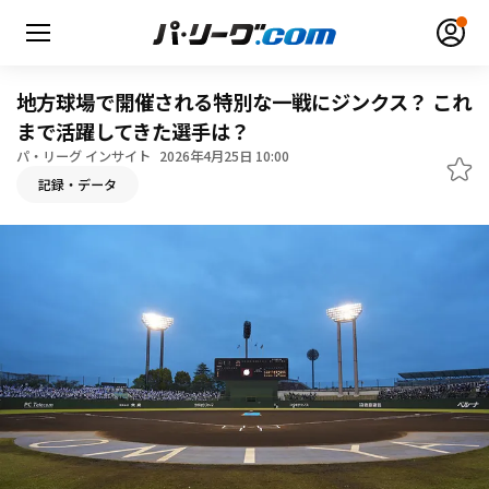
地方球場で開催される特別な一戦にジンクス？ これ
まで活躍してきた選手は？
パ・リーグ インサイト
2026年4月25日 10:00
記録・データ
無料アカウント登録
ログイン
HOME
動画
日程・結果
順位表･成績
1軍公式戦
選手名鑑