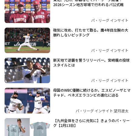
2026シーズン地方球場で行われるパ公式戦
パ・リーグ インサイト
強気に攻め、打たせて取る。鷹4年目左腕の大
崩れしないピッチング
パ・リーグ インサイト
新天地で逆襲を誓うリリーバー。宮崎颯の投球
スタイルとは
パ・リーグ インサイト
母国のWBC優勝に続けるか。エスピノーザとマ
チャド、ベネズエラコンビの進化に迫る
パ・リーグ インサイト 望月遼太
【九州全体をさらに元気に】きょうのパ・リー
グ【2月13日】