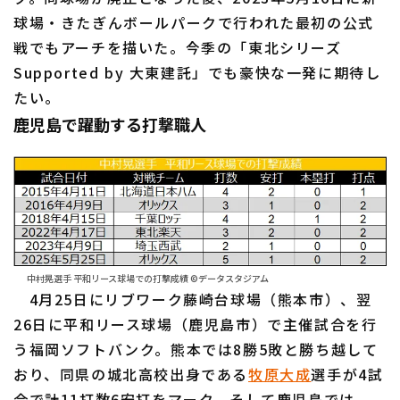
球場・きたぎんボールパークで行われた最初の公式
戦でもアーチを描いた。今季の「東北シリーズ
Supported by 大東建託」でも豪快な一発に期待し
たい。
鹿児島で躍動する打撃職人
中村晃選手 平和リース球場での打撃成績 ©データスタジアム
4月25日にリブワーク藤崎台球場（熊本市）、翌
26日に平和リース球場（鹿児島市）で主催試合を行
う福岡ソフトバンク。熊本では8勝5敗と勝ち越して
おり、同県の城北高校出身である
牧原大成
選手が4試
合で計11打数6安打をマーク。そして鹿児島では、