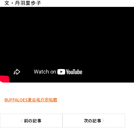
文・丹羽里歩子
利用規約
プライバシーポリシー
運営会社
（別ウィンドウで開く）
よくある質問
特定商取引法の表示
アルバイト募集
（別ウィンドウで開く
BUFFALOES
麦谷祐介
宗佑磨
前の記事
次の記事
前の記事へ
次の記事へ