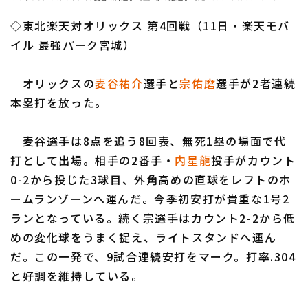
ファーム東地区
選手名鑑トップ
ニュース
◇東北楽天対オリックス 第4回戦（11日・楽天モバ
ファーム中地区
北海道日本ハムファイターズ
イル 最強パーク宮城）
ファーム西地区
東北楽天ゴールデンイーグルス
オリックスの
麦谷祐介
選手と
宗佑磨
選手が2者連続
交流戦
本塁打を放った。
埼玉西武ライオンズ
設定
千葉ロッテマリーンズ
麦谷選手は8点を追う8回表、無死1塁の場面で代
打として出場。相手の2番手・
内星龍
投手がカウント
オリックス・バファローズ
0-2から投じた3球目、外角高めの直球をレフトのホ
福岡ソフトバンクホークス
ームランゾーンへ運んだ。今季初安打が貴重な1号2
ランとなっている。続く宗選手はカウント2-2から低
めの変化球をうまく捉え、ライトスタンドへ運ん
だ。この一発で、9試合連続安打をマーク。打率.304
と好調を維持している。