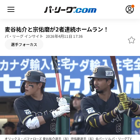
麦谷祐介と宗佑磨が2者連続ホームラン！
パ・リーグ インサイト
2026年4月11日 17:36
選手フォーカス
無料アカウント登録
ログイン
HOME
動画
日程・結果
順位表･成績
1軍公式戦
選手名鑑
オリックス・バファローズ 麦谷祐介選手（左）宗佑磨選手（右）©パーソル パ・リーグTV