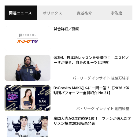
関連ニュース
オリックス
麦谷祐介
宗佑磨
試合詳細／動画
週3回、日本語レッスンを受講中！ エスピノ
ーザが語る、自身のルーツと現在
パ・リーグ インサイト 後藤万結子
BsGravity MAKIさんに一問一答！【2026 パ6
球団パフォーマー全員紹介 No.31】
パ・リーグ インサイト 池田紗里
廣岡大志が2年連続第1位！ ファンが選んだオ
リメン投票2026結果発表