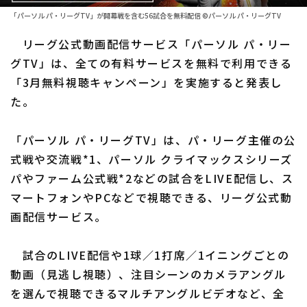
「パーソル パ・リーグTV」が開幕戦を含む56試合を無料配信 ©パーソル パ・リーグTV
ファーム東地区
選手名鑑トップ
ニュース
リーグ公式動画配信サービス「パーソル パ・リー
ファーム中地区
北海道日本ハムファイターズ
グTV」は、全ての有料サービスを無料で利用できる
ファーム西地区
「3月無料視聴キャンペーン」を実施すると発表し
東北楽天ゴールデンイーグルス
た。
交流戦
埼玉西武ライオンズ
設定
「パーソル パ・リーグTV」は、パ・リーグ主催の公
千葉ロッテマリーンズ
式戦や交流戦*1、パーソル クライマックスシリーズ
オリックス・バファローズ
パやファーム公式戦*2などの試合をLIVE配信し、ス
マートフォンやPCなどで視聴できる、リーグ公式動
福岡ソフトバンクホークス
画配信サービス。
試合のLIVE配信や1球／1打席／1イニングごとの
動画（見逃し視聴）、注目シーンのカメラアングル
を選んで視聴できるマルチアングルビデオなど、全