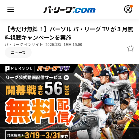
【今だけ無料！】パーソル パ・リーグ TV が 3 月無
料視聴キャンペーンを実施
パ・リーグ インサイト
2026年3月19日 15:00
ニュース
無料アカウント登録
ログイン
HOME
動画
日程・結果
順位表･成績
1軍公式戦
選手名鑑