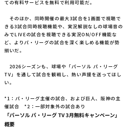
ての有料サービスを無料で利用可能だ。
そのほか、同時開催の最大3試合を1画面で視聴で
きる3試合同時視聴機能や、実況解説なしの球場音の
みでLIVEの試合を視聴できる実況ON/OFF機能な
ど、よりパ・リーグの試合を深く楽しめる機能が勢
利用規約
プライバシーポリシー
揃いだ。
運営会社
（別ウィンドウで開く）
よくある質問
2026シーズンも、球場や「パーソル パ・リーグ
特定商取引法の表示
アルバイト募集
（別ウィンドウで開く
TV」を通して試合を観戦し、熱い声援を送ってほし
い。
*1：パ・リーグ主催の試合、および巨人、阪神の主
催試合 *2：一部対象外の試合あり
「パーソル パ・リーグ TV 3月無料キャンペーン」
概要