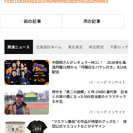
FIGHTERS
EAGLES
LIONS
MARINES
BUFFALOES
HAWKS
前の記事
次の記事
前の記事へ
次の記事へ
関連ニュース
北海道日本ハム
東北楽天
埼玉西武
千葉ロッテ
中田翔さんがレギュラーMCに！ 2026年も毎
週月曜21時から「月曜日もパテレ行き」をLIVE
配信
パ・リーグ インサイト
府中を「第二の故郷」と呼ぶWBC豪代表 日本
との架け橋となったSNS担当者のドラマチック
な半生
パ・リーグ インサイト
“マエケン画伯”の作品が待望のグッズ化！ 球
団公式マスコットなどがデザイン