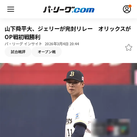
山下舜平大、ジェリーが完封リレー オリックスが
OP戦初戦勝利
パ・リーグ インサイト
2026年3月4日 20:44
無料アカウント登録
ログイン
試合戦評
オープン戦
HOME
動画
日程・結果
順位表･成績
1軍公式戦
選手名鑑