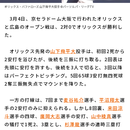
ファーム東地区
選手名鑑トップ
オリックス・バファローズ 山下舜平大投手 ©パーソル パ・リーグTV
ニュース
ファーム中地区
3月4日、京セラドーム大阪で行われたオリックス
北海道日本ハムファイターズ
ファーム西地区
と広島のオープン戦は、2対0でオリックスが勝利し
東北楽天ゴールデンイーグルス
た。
交流戦
埼玉西武ライオンズ
設定
オリックス先発の
山下舜平大
投手は、初回2死から
千葉ロッテマリーンズ
2安打を浴びたが、後続を三振に打ち取る。2回表は
先頭に安打を許すも、後続を3人で切ると、3回以降
オリックス・バファローズ
はパーフェクトピッチング。5回65球3安打無四死球
福岡ソフトバンクホークス
2奪三振無失点でマウンドを降りた。
一方の打線は、7回まで
麦谷祐介
選手、
平沼翔太
選
手の2安打のみに抑えられる。しかし8回裏、
来田涼
斗
選手の四球、
廣岡大志
選手の安打、
山中稜真
選手
の犠打で1死2、3塁とし、
杉澤龍
選手の適時三塁打