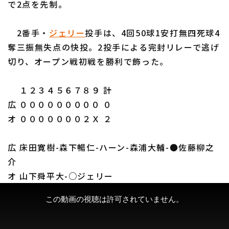
で2点を先制。
2番手・
ジェリー
投手は、4回50球1安打無四死球4
奪三振無失点の快投。2投手による完封リレーで逃げ
切り、オープン戦初戦を勝利で飾った。
利用規約
プライバシーポリシー
１２３４５６７８９ 計
運営会社
（別ウィンドウで開く）
よくある質問
広 ０００００００００ ０
特定商取引法の表示
アルバイト募集
（別ウィンドウで開く
オ ０００００００２Ｘ ２
広 床田寛樹-森下暢仁-ハーン-森浦大輔-●佐藤柳之
介
オ 山下舜平大-○ジェリー