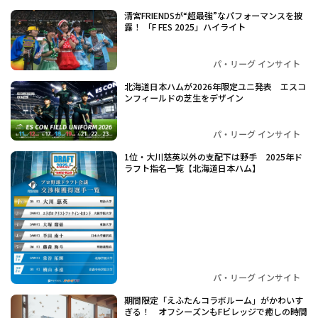
清宮FRIENDSが“超最強”なパフォーマンスを披
露！ 「F FES 2025」ハイライト
パ・リーグ インサイト
北海道日本ハムが2026年限定ユニ発表 エスコ
ンフィールドの芝生をデザイン
パ・リーグ インサイト
1位・大川慈英以外の支配下は野手 2025年ド
ラフト指名一覧【北海道日本ハム】
パ・リーグ インサイト
期間限定「えふたんコラボルーム」がかわいす
ぎる！ オフシーズンもFビレッジで癒しの時間