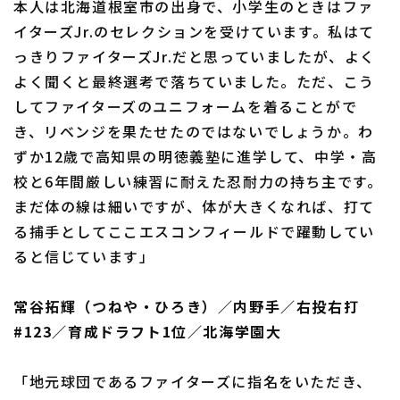
本人は北海道根室市の出身で、小学生のときはファ
イターズJr.のセレクションを受けています。私はて
っきりファイターズJr.だと思っていましたが、よく
よく聞くと最終選考で落ちていました。ただ、こう
してファイターズのユニフォームを着ることがで
き、リベンジを果たせたのではないでしょうか。わ
ずか12歳で高知県の明徳義塾に進学して、中学・高
校と6年間厳しい練習に耐えた忍耐力の持ち主です。
まだ体の線は細いですが、体が大きくなれば、打て
る捕手としてここエスコンフィールドで躍動してい
ると信じています」
常谷拓輝（つねや・ひろき）／内野手／右投右打
#123／育成ドラフト1位／北海学園大
「地元球団であるファイターズに指名をいただき、