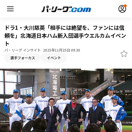
ドラ1・大川慈英「相手には絶望を、ファンには信
頼を」北海道日本ハム新入団選手ウエルカムイベン
ト
無料アカウント登録
ログイン
パ・リーグ インサイト
2025年11月25日 09:30
選手フォーカス
イベント
HOME
動画
日程・結果
順位表･成績
1軍公式戦
選手名鑑