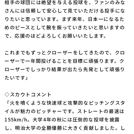
相手の球団には絶望を与える投球を、ファンのみな
さんには信頼して安心して見ていただける投手にな
りたいと思っています。まず来年、日本一になるた
めのピースとして腕を振っていきたいと思いますの
利用規約
プライバシーポリシー
で、応援のほどよろしくお願いいたします。
運営会社
（別ウィンドウで開く）
よくある質問
これまでもずっとクローザーをしてきたので、クロ
特定商取引法の表示
アルバイト募集
（別ウィンドウで開く
ーザーで一年間投げることを目標に頑張ります。ク
ローザーでしっかり結果が出たら先発として頑張り
たいです」
◇スカウトコメント
「火を噴くような快速球と攻撃的なピッチングスタ
イルが魅力のピッチャーです。ストレートの最速は
155km/h。大学4年の秋には圧倒的な投球を披露
し、明治大学の全勝優勝に大きく貢献しました。し