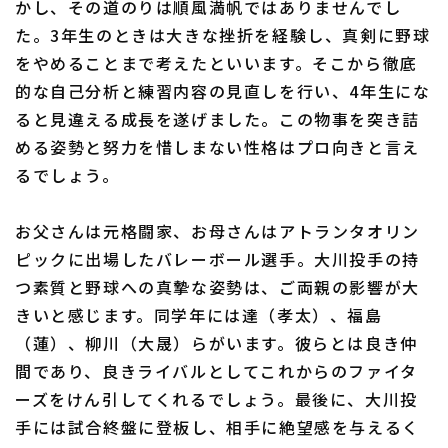
かし、その道のりは順風満帆ではありませんでし
た。3年生のときは大きな挫折を経験し、真剣に野球
をやめることまで考えたといいます。そこから徹底
的な自己分析と練習内容の見直しを行い、4年生にな
ると見違える成長を遂げました。この物事を突き詰
める姿勢と努力を惜しまない性格はプロ向きと言え
るでしょう。
お父さんは元格闘家、お母さんはアトランタオリン
ピックに出場したバレーボール選手。大川投手の持
つ素質と野球への真摯な姿勢は、ご両親の影響が大
きいと感じます。同学年には達（孝太）、福島
（蓮）、柳川（大晟）らがいます。彼らとは良き仲
間であり、良きライバルとしてこれからのファイタ
ーズをけん引してくれるでしょう。最後に、大川投
手には試合終盤に登板し、相手に絶望感を与えるく