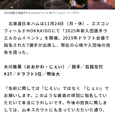
ファーム東地区
選手名鑑トップ
ニュース
ファーム中地区
2025年新入団選手ウエルカムイベント ©パーソル パ・リーグTV
北海道日本ハムファイターズ
ファーム西地区
北海道日本ハムは11月24日（月・休）、エスコン
東北楽天ゴールデンイーグルス
フィールドHOKKAIDOにて「2025年新入団選手ウ
交流戦
エルカムイベント」を開催。2025年ドラフト会議で
埼玉西武ライオンズ
設定
指名された7選手が出席し、現在の心境や入団後の抱
千葉ロッテマリーンズ
負を語った。
オリックス・バファローズ
大川慈英（おおかわ・じぇい）／投手／右投左打
福岡ソフトバンクホークス
#27／ドラフト1位／明治大
「名前に関しては『じえい』ではなく 『じぇい』で
お願いします。このような最高の球団に指名してい
ただいて本当にうれしいです。今後の抱負に関しま
しては、山本スカウトにも言っていただいた通り、