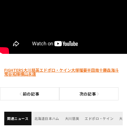
FIGHTERS
大川慈英
エドポロ・ケイン
大塚瑠晏
半田南十
藤森海斗
常谷拓輝
横山永遠
前の記事
次の記事
前の記事へ
次の記事へ
関連ニュース
北海道日本ハム
大川慈英
エドポロ・ケイン
大塚