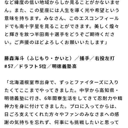
など緯度の低い地域からしか見ることがかないませ
ん。また、この星座には人生を導く光や希望という
意味を持ちます。みなさん、このエスコンフィール
ドでも南十字星を見ることができます。美しく煌々
と輝きを放つ半田南十選手をどうぞご期待くださ
い。ご声援のほどよろしくお願いいたします」
藤森海斗（ふじもり・かいと）／捕手／右投左打
#57／ドラフト5位／明徳義塾高
「北海道根室市出身で、ずっとファイターズに入り
たくてここまでやってきました。中学から高知県・
明徳義塾に行き、6年間寮生活をしてきて忍耐力や精
神力を身に付けてきました。プロに入ってからは、
日ごろ支えてくれた方々やファンのみなさまへの感
謝の気持ちを忘れず、何事にも挑戦したいと思って