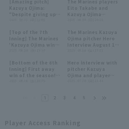
[Amazing pitch]
The Marines players
the score to just 2
03:42
03:42
05:31
05:31
Kazuya Ojima:
Eito Takabe and
runs in 8 innings
"Despite giving up
Kazuya Ojima
with his pitching
double-digit hit, he
2025 . 08.31 . (日) 22:00
pitcher hero
2025 . 08.24 . (日) 20:18
style that relies on
pitch with
interviews during
getting batters to
[Top of the 7th
The Marines Kazuya
patience... 6
Chiba Lotte Marines
hit the ball!!
00:34
00:34
04:09
04:09
Inning] The Marines
Ojima pitcher Hero
innings, 123
vs. Saitama Seibu
September 7, 2025,
'Kazuya Ojima wins
Interview August 16
pitches, 10 hit 2
Lions on August
Saitama Seibu Lions
pitcher duel and
2025 . 08.24 . (日) 19:30
vs. Fukuoka
2025 . 08.16 . (土) 17:11
runs, earning his 7th
24th.
vs. Chiba Lotte
secures his 6th win!!
Softbank Hawks
win of the season!"
Marines
[Bottom of the 8th
Hero interview with
7 innings, 115
Chiba Lotte Marines
00:23
00:23
05:19
05:19
Inning] First away
pitcher Kazuya
pitches, no runs
win of the season!!
Ojima and player
allowed!! August
The Marines 'Kazuya
2025 . 08.16 . (土) 16:30
Naonori Yasuda The
2025 . 07.20 . (日) 21:44
24, 2025 Chiba Lotte
Ojima pitches
Marines Chiba Lotte
Marines vs. Saitama
brilliantly strike out
Marines vs. Orix The
Seibu Lions
1
2
3
4
5
10 batters and
Buffaloes game on
allowing only 2 runs
July 20th
in 8 innings to earn
his 5th win!! August
Player Access Ranking
16, 2025 Fukuoka