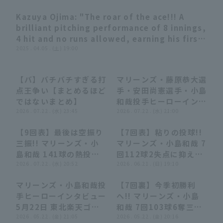
Kazuya Ojima: "The roar of the ace!!! A
02:53
brilliant pitching performance of 8 innings,
4 hit and no runs allowed, earning his first
win of the season!"
2025 . 04.05 . (土) 19:00
Terms of service
Privacy Policy
【バ】バチバチすぎる打
マリーンズ・藤原恭大選
04:02
04:02
05:11
05:11
点王争い【まとめるほど
手・安田尚憲選手・小島
Operating company
(opens in a new window)
FAQ
ではないまとめ】
和哉投手ヒーローインタ
2026 . 07.22 . (水) 23:45
ビュー 7月22日 千葉ロ
2026 . 07.22 . (水) 21:00
Display of Specified Commercial
Part-time job recruitment
(opens in 
ッテマリーンズ 対 東北
Transactions Act
【9回表】最後は空振り
【7回表】粘りの投球!!
楽天ゴールデンイーグル
00:47
00:47
00:21
00:21
三振!! マリーンズ・小
マリーンズ・小島和哉 7
ス
島和哉 141球の熱投で2
回112球2失点に抑えマ
年ぶりの完投勝利!!
2026 . 07.22 . (水) 20:52
ウンドを降りる!! 2026
2026 . 06.21 . (日) 19:10
2026年7月22日 千葉ロ
年6月21日 千葉ロッテ
マリーンズ・小島和哉投
【7回裏】今季初勝利
ッテマリーンズ 対 東北
マリーンズ 対 東北楽天
02:32
02:32
00:34
00:34
手ヒーローインタビュー
へ!! マリーンズ・小島
楽天ゴールデンイーグル
ゴールデンイーグルス
5月22日 東北楽天ゴー
和哉 7回103球6奪三振
ス
ルデンイーグルス 対 千
2026 . 05.22 . (金) 21:05
1失点の好投!! 2026年5
2026 . 05.22 . (金) 20:16