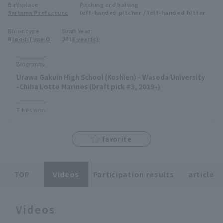
Birthplace
Pitching and batting
Minor Eastern Division
Saitama Prefecture
left-handed pitcher / left-handed hitter
Player Directory Top
News
Blood type
Draft Year
Minor Central Division
Blood Type O
2018 year(s)
Hokkaido Nippon-Ham Fighters
Minor Western Division
Tohoku Rakuten Golden Eagles
Biography
Interleague games
Urawa Gakuin High School (Koshien) - Waseda University
Saitama Seibu Lions
-Chiba Lotte Marines (Draft pick #3, 2019-)
Setting
Chiba Lotte Marines
Titles won
Orix Buffaloes
favorite
Fukuoka SoftBank Hawks
TOP
Videos
Participation results
article
Videos