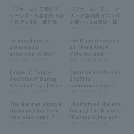
葉ロッテマリーンズ
月22日 東北楽天ゴール
【ファーム】圧倒!! マ
【ファーム】マリーン
デンイーグルス 対 千葉
00:25
00:25
00:22
00:22
リーンズ・小島和哉 4回
ズ・小島和哉 イニング
ロッテマリーンズ
を投げて4奪三振無失点
を跨いで3者連続三振を
の好投!! 2026年4月26
2026 . 04.26 . (日) 13:13
奪う!! 2026年4月12日
2026 . 04.12 . (日) 13:50
日 千葉ロッテマリーン
千葉ロッテマリーンズ
To avoid injury,
[As Many Directors
ズ 対 ハヤテベンチャー
対 北海道日本ハムファ
10:19
10:19
08:41
08:41
please pay
as There Are] A
ズ静岡
イターズ
attention to the
Colorful and
ball's direction
2025 . 12.23 . (火) 18:30
Fascinating Request
2025 . 12.21 . (日) 18:00
[Unusual Plays
[Unusual Plays
[Superb] "Super
[MARINES FAN FEST
2025]
2025]
11:33
11:33
03:06
03:06
Reactions" During
2025] Is
Serious Plays [Rare
communication
Plays 2025]
2025 . 12.17 . (水) 19:00
difficult?! Fumiya
2025 . 11.23 . (日) 11:39
Ono falls victim to
The Marines Kazuya
[Bottom of the 8th
that eerie chair!!
02:53
02:53
00:42
00:42
Ojima pitcher Hero
Inning] The Marines
November 23, 2025
Interview Sept. 7 vs.
'Kazuya Ojima earns
Chiba Lotte Marines
Saitama Seibu Lions
2025 . 09.07 . (日) 20:50
his 8th win of the
2025 . 09.07 . (日) 20:35
Chiba Lotte Marines
season!! He keeps