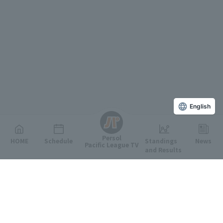
English
Persol
HOME
Schedule
Standings
News
Pacific League TV
and Results
Featured