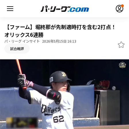
【ファーム】堀柊那が先制適時打を含む2打点！
オリックス6連勝
パ・リーグ インサイト
2026年5月15日 16:13
無料アカウント登録
ログイン
試合戦評
HOME
動画
日程・結果
順位表･成績
1軍公式戦
選手名鑑