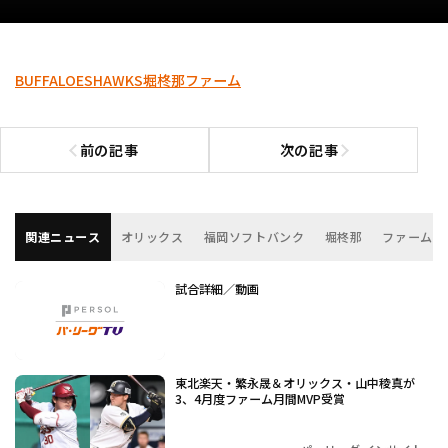
BUFFALOES
HAWKS
堀柊那
ファーム
前の記事
次の記事
前の記事へ
次の記事へ
関連ニュース
オリックス
福岡ソフトバンク
堀柊那
ファーム
試合詳細／動画
東北楽天・繁永晟＆オリックス・山中稜真が
3、4月度ファーム月間MVP受賞