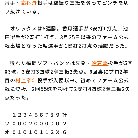
番手・
高谷舟
投手は空振り三振を奪ってピンチを切
り抜けている。
オリックスは6連勝。香月選手が3安打1打点、池
田選手が2安打1打点、3月25日以来のファーム公式
利用規約
プライバシーポリシー
戦出場となった堀選手が1安打2打点の活躍だった。
運営会社
（別ウィンドウで開く）
よくある質問
敗れた福岡ソフトバンクは先発・
徐若熙
投手が5回
特定商取引法の表示
アルバイト募集
（別ウィンドウで開く
83球、3安打3四球2奪三振2失点。6回裏にプロ2年
目の
村上泰斗
投手が入団以来、初めてファーム公式
戦に登板。2回55球を投げて2安打4四球2奪三振2失
点だった。
１２３４５６７８９ 計
ソ ０００２０００００ ２
オ ０１０１０１１２Ｘ ６