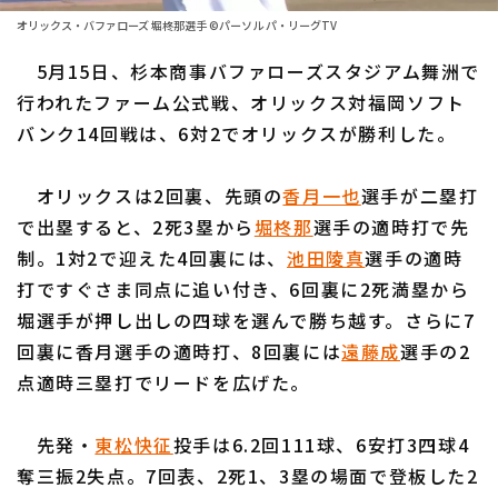
ファーム東地区
選手名鑑トップ
オリックス・バファローズ 堀柊那選手 ©パーソル パ・リーグTV
ニュース
ファーム中地区
5月15日、杉本商事バファローズスタジアム舞洲で
北海道日本ハムファイターズ
ファーム西地区
行われたファーム公式戦、オリックス対福岡ソフト
東北楽天ゴールデンイーグルス
バンク14回戦は、6対2でオリックスが勝利した。
交流戦
埼玉西武ライオンズ
設定
オリックスは2回裏、先頭の
香月一也
選手が二塁打
千葉ロッテマリーンズ
で出塁すると、2死3塁から
堀柊那
選手の適時打で先
制。1対2で迎えた4回裏には、
池田陵真
選手の適時
オリックス・バファローズ
打ですぐさま同点に追い付き、6回裏に2死満塁から
福岡ソフトバンクホークス
堀選手が押し出しの四球を選んで勝ち越す。さらに7
回裏に香月選手の適時打、8回裏には
遠藤成
選手の2
点適時三塁打でリードを広げた。
先発・
東松快征
投手は6.2回111球、6安打3四球4
奪三振2失点。7回表、2死1、3塁の場面で登板した2