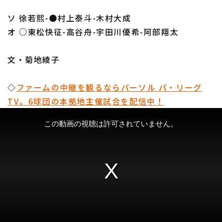
ソ 徐若熙-●村上泰斗-木村大成
オ ○東松快征-高谷舟-宇田川優希-阿部翔太
文・菊地綾子
◇
ファームの中継を観るならパーソル パ・リーグ
TV。6球団の本拠地主催試合を配信中！