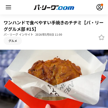
ワンハンドで食べやすい手焼きのチヂミ【パ・リー
ググルメ部 #15】
パ・リーグ インサイト
2026年5月8日 11:00
グルメ
無料アカウント登録
ログイン
HOME
動画
日程・結果
順位表･成績
1軍公式戦
選手名鑑