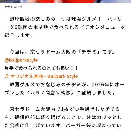
チヂミ ©PLM
ファーム東地区
選手名鑑トップ
ニュース
野球観戦の楽しみの一つは球場グルメ！ パ・リ
ファーム中地区
北海道日本ハムファイターズ
ーグ6球団の本拠地で食べられるイチオシメニューを
ファーム西地区
紹介します。
東北楽天ゴールデンイーグルス
交流戦
埼玉西武ライオンズ
今回は、京セラドーム大阪の「チヂミ」です。
設定
@ballparkstyle
千葉ロッテマリーンズ
片手で食べられるのとても良い！！
オリックス・バファローズ
♬ オリジナル楽曲 - Ballpark Style
韓国グルメでおなじみのチヂミが、2026年にオー
福岡ソフトバンクホークス
プンした〈ムラノ商店×韓激〉に登場しました。
京セラドーム大阪内で1枚ずつ手焼きしたチヂミ
を、提供直前に軽く揚げることで、外はカリッとし
た食感に仕上げています。バーガー袋に収まってい