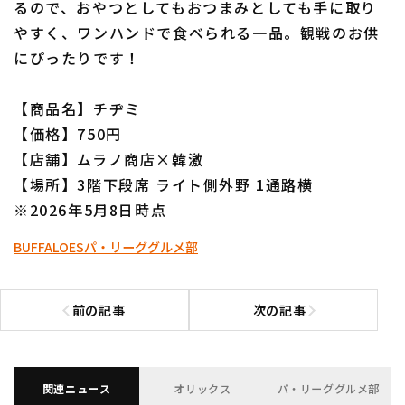
るので、おやつとしてもおつまみとしても手に取り
やすく、ワンハンドで食べられる一品。観戦のお供
にぴったりです！
【商品名】チヂミ
【価格】750円
利用規約
プライバシーポリシー
【店舗】ムラノ商店×韓激
運営会社
（別ウィンドウで開く）
よくある質問
【場所】3階下段席 ライト側外野 1通路横
※2026年5月8日時点
特定商取引法の表示
アルバイト募集
（別ウィンドウで開く
BUFFALOES
パ・リーググルメ部
前の記事
次の記事
前の記事へ
次の記事へ
関連ニュース
オリックス
パ・リーググルメ部