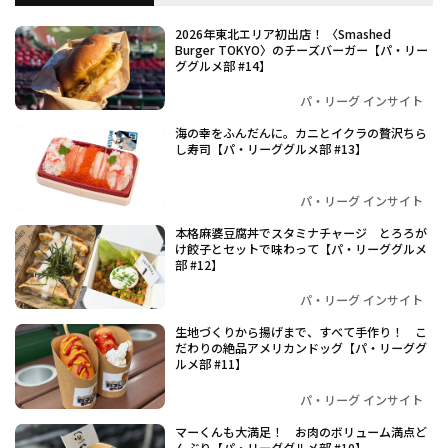
2026年東北エリア初出店！ 〈Smashed
Burger TOKYO〉のチーズバーガー【パ・リー
ググルメ部 #14】
パ・リーグ インサイト
海の幸をふんだんに。カニとイクラの贅沢ちら
し寿司【パ・リーググルメ部 #13】
パ・リーグ インサイト
本格麻婆豆腐丼でスタミナチャージ とろろが
け餃子とセットで味わって【パ・リーググルメ
部 #12】
パ・リーグ インサイト
生地づくりから揚げまで、すべて手作り！ こ
だわりの絶品アメリカンドッグ【パ・リーググ
ルメ部 #11】
パ・リーグ インサイト
マーくんも大満足！ お肉のボリューム満点ど
んぶり【パ・リーググルメ部 #10】