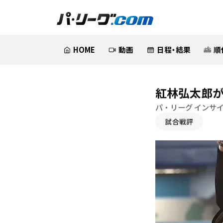
HOME
動画
日程・結果
順
紅林弘太郎が
パ・リーグ インサ
試合戦評