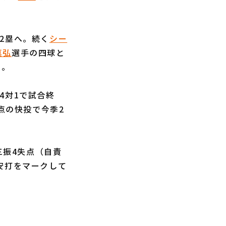
2塁へ。続く
シー
真弘
選手の四球と
た。
4対1で試合終
点の快投で今季2
奪三振4失点（自責
安打をマークして