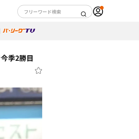
で今季2勝目