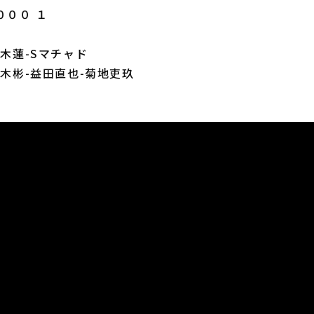
０００ １
椋木蓮-Sマチャド
八木彬-益田直也-菊地吏玖