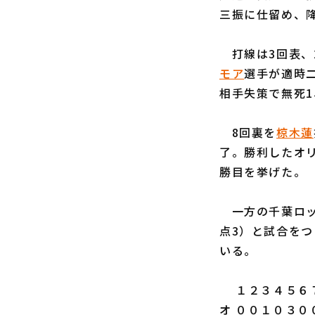
三振に仕留め、
打線は3回表、
モア
選手が適時
相手失策で無死1
8回裏を
椋木蓮
了。勝利したオリ
勝目を挙げた。
一方の千葉ロッ
点3）と試合をつ
いる。
１２３４５６７
オ ００１０３０