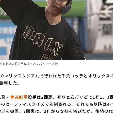
 紅林弘太郎選手©パーソル パ・リーグTV
ZOマリンスタジアムで行われた千葉ロッテとオリックスの
が勝利した。
先発・
曽谷龍平
投手は2回裏、死球と安打などで1死1、3
手のセーフティスクイズで先制される。それでも以降は4
投球を披露。7回裏は、2死から安打を浴びたが、後続の