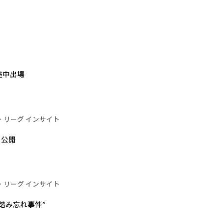
途中出場
・リーグ インサイト
を公開
・リーグ インサイト
“踏み忘れ事件”