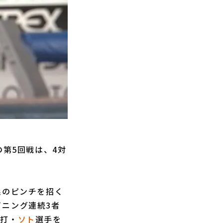
第5回戦は、4対
塁のピンチを招く
イニング連続3者
代打・
ソト
選手を