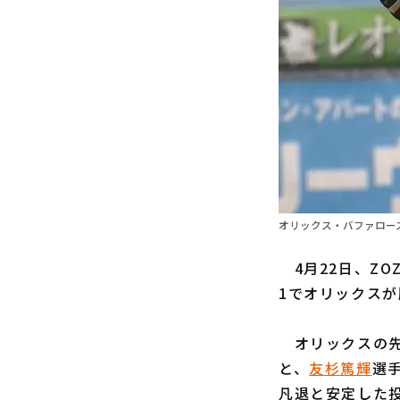
オリックス・バファローズ
4月22日、ZO
1でオリックス
オリックスの
と、
友杉篤輝
選
凡退と安定した