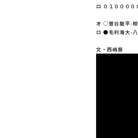
ロ ０１００００
オ ○曽谷龍平-
ロ ●毛利海大-
文・西嶋葵