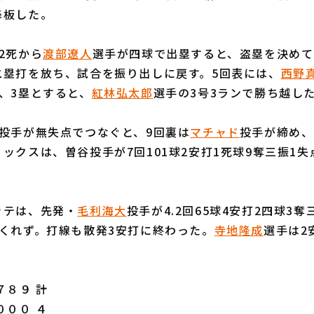
降板した。
2死から
渡部遼人
選手が四球で出塁すると、盗塁を決めて
二塁打を放ち、試合を振り出しに戻す。5回表には、
西野
、3塁とすると、
紅林弘太郎
選手の3号3ランで勝ち越し
投手が無失点でつなぐと、9回裏は
マチャド
投手が締め、
ックスは、曽谷投手が7回101球2安打1死球9奪三振1失
テは、先発・
毛利海大
投手が4.2回65球4安打2四球3
くれず。打線も散発3安打に終わった。
寺地隆成
選手は2
８９ 計
０００ ４