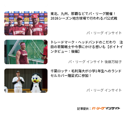
東北、九州、那覇などでパ・リーグ開催！
2026シーズン地方球場で行われるパ公式戦
パ・リーグ インサイト
トレードマーク・ヘッドバンドのこだわり 注
目の若鷲戦士や今季にかける想いも【ボイトイ
ンタビュー：後編】
パ・リーグ インサイト 後藤万結子
千葉ロッテ・毛利海大が小学1年生へのランド
セルカバー贈呈式に参加！
パ・リーグ インサイト
記事提供：