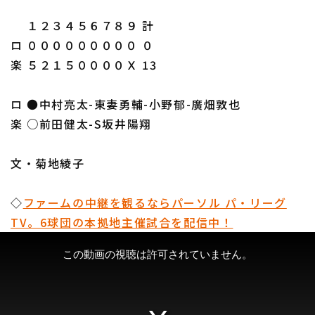
１２３４５６７８９ 計
ロ ０００００００００ ０
楽 ５２１５００００Ｘ 13
ロ ●中村亮太-東妻勇輔-小野郁-廣畑敦也
楽 ○前田健太-S坂井陽翔
文・菊地綾子
◇
ファームの中継を観るならパーソル パ・リーグ
TV。6球団の本拠地主催試合を配信中！