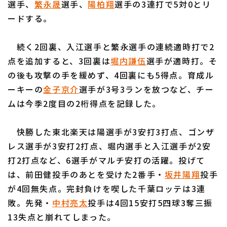
選手、
繁永晟
選手、
陽柏翔
選手の3連打で5対0とリ
ードする。
続く2回裏、入江選手と繁永選手の連続適時打で2
点を追加すると、3回裏は
堀内謙伍
選手が適時打。そ
利用規約
プライバシーポリシー
の後も攻撃の手を緩めず、4回裏にも5得点。育成ル
ーキーの
金子京介
選手が3号3ランを放つなど、チー
運営会社
（別ウィンドウで開く）
よくある質問
ムは今季2度目の2桁得点を記録した。
特定商取引法の表示
アルバイト募集
（別ウィンドウで開く
快勝した東北楽天は陽選手が3安打3打点、ゴンザ
レス選手が3安打2打点、堀内選手と入江選手が2安
打2打点など、6選手がマルチ安打の活躍。投げて
は、前田健投手のあとを受けた2番手・
坂井陽翔
投手
が4回無失点。完封負けを喫した千葉ロッテは3連
敗。先発・
中村亮太
投手は4回15安打5四球3奪三振
13失点と崩れてしまった。