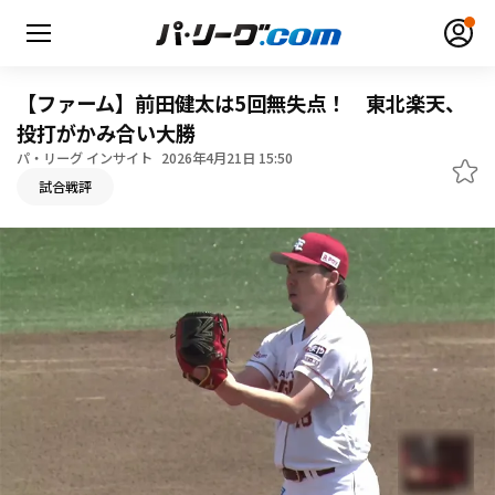
【ファーム】前田健太は5回無失点！ 東北楽天、
投打がかみ合い大勝
パ・リーグ インサイト
2026年4月21日 15:50
無料アカウント登録
ログイン
試合戦評
HOME
動画
日程・結果
順位表･成績
1軍公式戦
選手名鑑