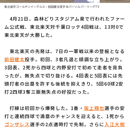
ファーム東地区
選手名鑑トップ
東北楽天ゴールデンイーグルス・前田健太投手 ©パーソル パ・リーグTV
ニュース
ファーム中地区
4月21日、森林どりスタジアム泉で行われたファー
北海道日本ハムファイターズ
ファーム西地区
ム公式戦、東北楽天対千葉ロッテ4回戦は、13対0で
東北楽天ゴールデンイーグルス
東北楽天が大勝した。
交流戦
埼玉西武ライオンズ
設定
東北楽天の先発は、7日の一軍戦以来の登板となる
千葉ロッテマリーンズ
前田健太
投手。初回、3者凡退と順調な立ち上がり。
3回表、2死から四球と内野安打で初めて走者を背負
オリックス・バファローズ
ったが、無失点で切り抜ける。4回表と5回表には先
福岡ソフトバンクホークス
頭打者の出塁を許すも後続を抑えきり、5回60球2安
打2四球3奪三振無失点の好投だった。
打線は初回から爆発した。1番・
阪上翔也
選手の安
打と連続四球で満塁のチャンスを迎えると、1死から
ゴンザレス
選手の2点適時打で先制。さらに
入江大樹