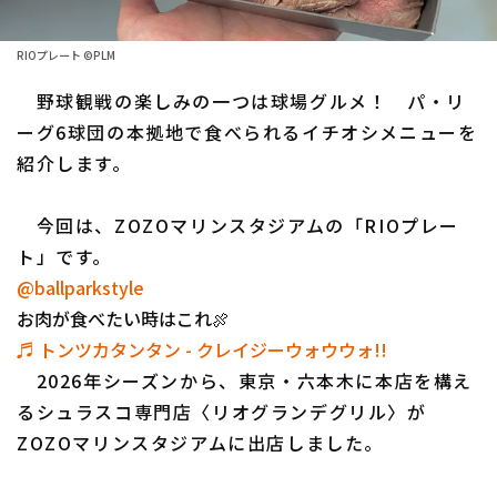
ファーム東地区
選手名鑑トップ
ニュース
RIOプレート ©PLM
ファーム中地区
北海道日本ハムファイターズ
野球観戦の楽しみの一つは球場グルメ！ パ・リ
ファーム西地区
ーグ6球団の本拠地で食べられるイチオシメニューを
東北楽天ゴールデンイーグルス
紹介します。
交流戦
埼玉西武ライオンズ
設定
今回は、ZOZOマリンスタジアムの「RIOプレー
千葉ロッテマリーンズ
ト」です。
@ballparkstyle
オリックス・バファローズ
お肉が食べたい時はこれ🍖
福岡ソフトバンクホークス
♬ トンツカタンタン - クレイジーウォウウォ!!
2026年シーズンから、東京・六本木に本店を構え
るシュラスコ専門店〈リオグランデグリル〉が
ZOZOマリンスタジアムに出店しました。