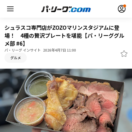
シュラスコ専門店がZOZOマリンスタジアムに登
場！ 4種の贅沢プレートを堪能【パ・リーググル
メ部 #6】
パ・リーグ インサイト
2026年4月7日 11:00
無料アカウント登録
ログイン
グルメ
HOME
動画
日程・結果
順位表･成績
1軍公式戦
選手名鑑