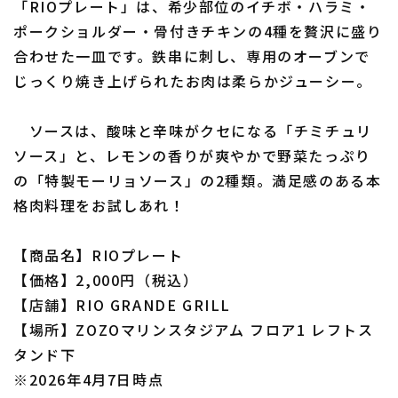
「RIOプレート」は、希少部位のイチボ・ハラミ・
ポークショルダー・骨付きチキンの4種を贅沢に盛り
合わせた一皿です。鉄串に刺し、専用のオーブンで
じっくり焼き上げられたお肉は柔らかジューシー。
ソースは、酸味と辛味がクセになる「チミチュリ
利用規約
プライバシーポリシー
ソース」と、レモンの香りが爽やかで野菜たっぷり
運営会社
（別ウィンドウで開く）
よくある質問
の「特製モーリョソース」の2種類。満足感のある本
格肉料理をお試しあれ！
特定商取引法の表示
アルバイト募集
（別ウィンドウで開く
【商品名】RIOプレート
【価格】2,000円（税込）
【店舗】RIO GRANDE GRILL
【場所】ZOZOマリンスタジアム フロア1 レフトス
タンド下
※2026年4月7日時点