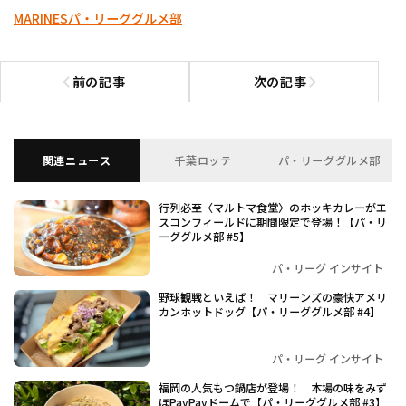
MARINES
パ・リーググルメ部
前の記事
次の記事
前の記事へ
次の記事へ
関連ニュース
千葉ロッテ
パ・リーググルメ部
行列必至〈マルトマ食堂〉のホッキカレーがエ
スコンフィールドに期間限定で登場！【パ・リ
ーググルメ部 #5】
パ・リーグ インサイト
野球観戦といえば！ マリーンズの豪快アメリ
カンホットドッグ【パ・リーググルメ部 #4】
パ・リーグ インサイト
福岡の人気もつ鍋店が登場！ 本場の味をみず
ほPayPayドームで【パ・リーググルメ部 #3】