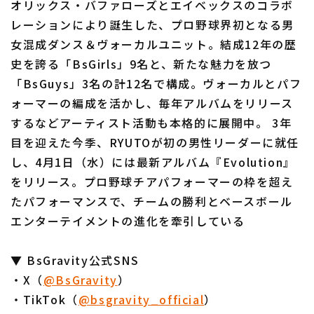
オリックス・バファローズとエイベックスのコラボ
レーションにより誕生した、プロ野球界初となる男
女混成ダンス＆ヴォーカルユニット。結成12年の歴
史を誇る「BsGirls」9名と、新たな魅力を放つ
「BsGuys」3名の計12名で構成。ヴォーカルとパフ
ォーマーの編成を活かし、毎年アルバムをリリース
するなどアーティスト活動も本格的に展開中。 3年
目を迎えた今季、RYUTOが初の男性リーダーに就任
し、4月1日（水）には最新アルバム『Evolution』
をリリース。プロ野球チアパフォーマーの枠を超え
たパフォーマンスで、チームの勝利とベースボール
エンターテイメントの進化を牽引している
​​▼ BsGravity公式SNS
・X（
@BsGravity
）
・TikTok（
@bsgravity_official
）