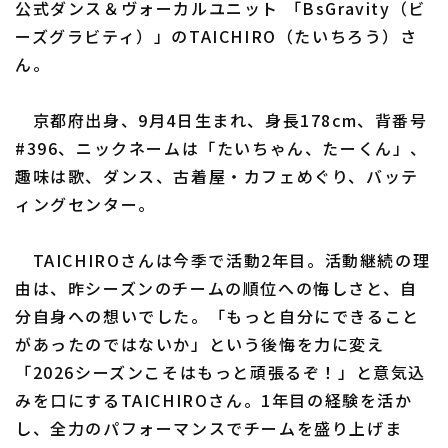
公式ダンス＆ヴォーカルユニット 「BsGravity（ビ
ーズグラビティ）」のTAICHIRO（たいちろう）さ
ん。
利用規約
プライバシーポリシー
京都府出身、9月4日生まれ、身長178cm、背番号
運営会社
（別ウィンドウで開く）
よくある質問
#396、ニックネームは「たいちゃん、たーくん」、
趣味は歌、ダンス、古着屋・カフェめぐり、バッテ
特定商取引法の表示
アルバイト募集
（別ウィンドウで開く
ィングセンター。
TAICHIROさんは今季で活動2年目。活動継続の理
由は、昨シーズンのチームの順位への悔しさと、自
分自身への想いでした。「もっと自分にできること
があったのではないか」という後悔を力に変え
「2026シーズンこそはもっと頑張るぞ！」と意気込
みを口にするTAICHIROさん。1年目の経験を活か
し、全力のパフォーマンスでチームを盛り上げま