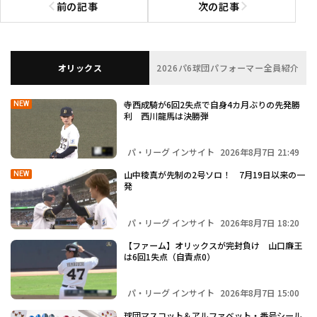
前の記事
次の記事
前の記事へ
次の記事へ
オリックス
2026パ6球団パフォーマー全員紹介
寺西成騎が6回2失点で自身4カ月ぶりの先発勝
NEW
利 西川龍馬は決勝弾
パ・リーグ インサイト
2026年8月7日 21:49
山中稜真が先制の2号ソロ！ 7月19日以来の一
NEW
発
パ・リーグ インサイト
2026年8月7日 18:20
【ファーム】オリックスが完封負け 山口廉王
は6回1失点（自責点0）
パ・リーグ インサイト
2026年8月7日 15:00
球団マスコット＆アルファベット・番号シール