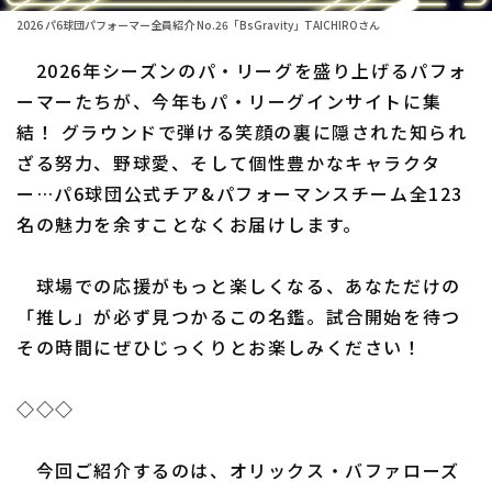
ファーム東地区
選手名鑑トップ
2026 パ6球団パフォーマー全員紹介 No.26「BsGravity」TAICHIROさん
ニュース
ファーム中地区
2026年シーズンのパ・リーグを盛り上げるパフォ
北海道日本ハムファイターズ
ファーム西地区
ーマーたちが、今年もパ・リーグインサイトに集
東北楽天ゴールデンイーグルス
結！ グラウンドで弾ける笑顔の裏に隠された知られ
交流戦
ざる努力、野球愛、そして個性豊かなキャラクタ
埼玉西武ライオンズ
設定
ー…パ6球団公式チア&パフォーマンスチーム全123
千葉ロッテマリーンズ
名の魅力を余すことなくお届けします。
オリックス・バファローズ
球場での応援がもっと楽しくなる、あなただけの
福岡ソフトバンクホークス
「推し」が必ず見つかるこの名鑑。試合開始を待つ
その時間にぜひじっくりとお楽しみください！
◇◇◇
今回ご紹介するのは、オリックス・バファローズ