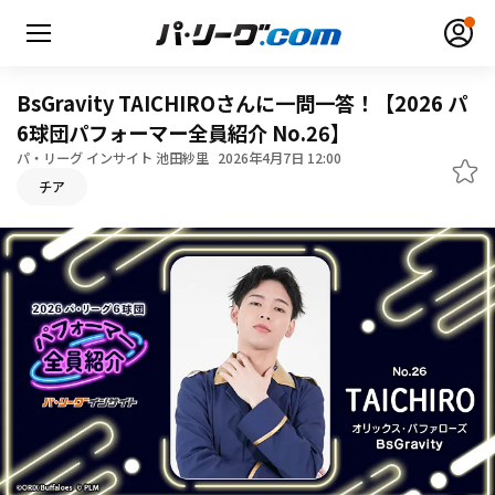
BsGravity TAICHIROさんに一問一答！【2026 パ
6球団パフォーマー全員紹介 No.26】
パ・リーグ インサイト 池田紗里
2026年4月7日 12:00
無料アカウント登録
ログイン
チア
HOME
動画
日程・結果
順位表･成績
1軍公式戦
選手名鑑