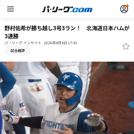
野村佑希が勝ち越し3号3ラン！ 北海道日本ハムが
3連勝
パ・リーグ インサイト
2026年4月4日 17:41
無料アカウント登録
ログイン
試合戦評
HOME
動画
日程・結果
順位表･成績
1軍公式戦
選手名鑑