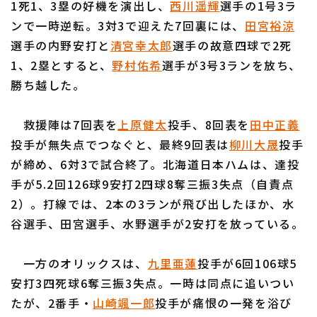
1死1、3塁の好機を演出し、
西川遥輝
選手の1号3ラ
ンで一時逆転。3対3で迎えた7回裏には、
田宮裕涼
選手の内野安打と
清宮幸太郎
選手の故意四球で2死
1、2塁とすると、
野村佑希
選手が3号3ランを放ち、
勝ち越した。
利用規約
プライバシーポリシー
救援陣は7回表を
上原健太
投手、8回表を
田中正義
運営会社
（別ウィンドウで開く）
よくある質問
投手が無失点でつなぐと、最終9回表は
柳川大晟
投手
特定商取引法の表示
アルバイト募集
（別ウィンドウで開く
が締め、6対3で試合終了。北海道日本ハムは、達投
手が5.2回126球9安打2四球8奪三振3失点（自責点
2）。打線では、2本の3ランが飛び出したほか、水
谷選手、田宮選手、水野選手が2安打を放っている。
一方のオリックスは、
九里亜蓮
投手が6回106球5
安打3四死球6奪三振3失点。一時は同点に追いつい
たが、2番手・
山崎颯一郎
投手が痛恨の一発を浴び