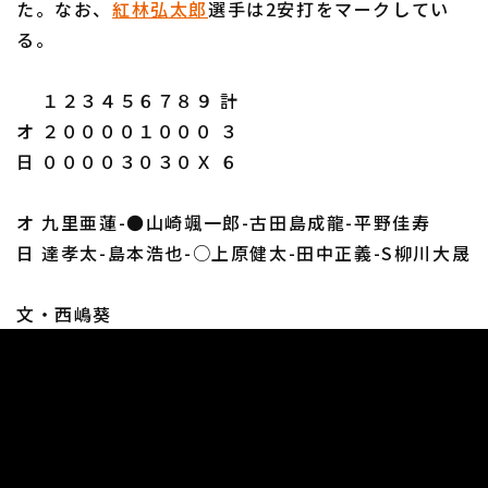
た。なお、
紅林弘太郎
選手は2安打をマークしてい
る。
１２３４５６７８９ 計
オ ２００００１０００ ３
日 ００００３０３０Ｘ ６
オ 九里亜蓮-●山崎颯一郎-古田島成龍-平野佳寿
日 達孝太-島本浩也-○上原健太-田中正義-S柳川大晟
文・西嶋葵