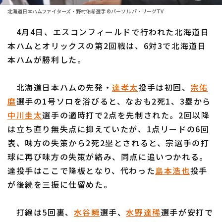
ファーム東地区
選手名鑑トップ
北海道日本ハムファイターズ・野村佑希選手 ©パーソル パ・リーグTV
ニュース
ファーム中地区
4月4日、エスコンフィールドで行われた北海道日
北海道日本ハムファイターズ
ファーム西地区
本ハムとオリックスの第2回戦は、6対3で北海道日
東北楽天ゴールデンイーグルス
本ハムが勝利した。
交流戦
埼玉西武ライオンズ
設定
北海道日本ハムの先発・
達孝太
投手は初回、
宗佑
千葉ロッテマリーンズ
磨
選手の1号ソロを浴びると、なおも2死1、3塁から
中川圭太
選手の適時打で2点を先制された。2回以降
オリックス・バファローズ
は立ち直り無失点に抑えていたが、1点リードの6回
福岡ソフトバンクホークス
表、味方の失策から2死2塁とされると、宗選手の打
球に再び味方の失策が絡み、同点に追いつかれる。
達投手はここで降板となり、代わった
島本浩也
投手
が後続を三振に仕留めた。
打線は5回裏、
水谷瞬
選手、
水野達稀
選手が安打で