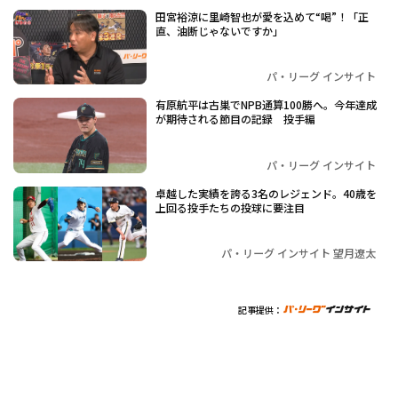
田宮裕涼に里崎智也が愛を込めて“喝”！「正
直、油断じゃないですか」
パ・リーグ インサイト
有原航平は古巣でNPB通算100勝へ。今年達成
が期待される節目の記録 投手編
パ・リーグ インサイト
卓越した実績を誇る3名のレジェンド。40歳を
上回る投手たちの投球に要注目
パ・リーグ インサイト 望月遼太
記事提供：