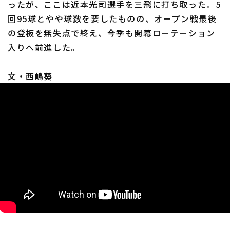
ったが、ここは近本光司選手を三飛に打ち取った。5
回95球とやや球数を要したものの、オープン戦最後
の登板を無失点で終え、今季も開幕ローテーション
入りへ前進した。
利用規約
プライバシーポリシー
文・西嶋葵
運営会社
（別ウィンドウで開く）
よくある質問
特定商取引法の表示
アルバイト募集
（別ウィンドウで開く