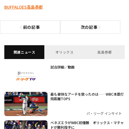
BUFFALOES
高島泰都
前の記事
次の記事
前の記事へ
次の記事へ
関連ニュース
オリックス
高島泰都
試合詳細／動画
最も豪快なアーチを放ったのは…… WBC本塁打
飛距離TOP5
パ・リーグ インサイト
ベネズエラがWBC初優勝 オリックス・マチャ
ドが勝利投手に