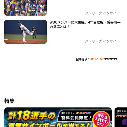
パ・リーグ インサイト
WBCメンバーに大抜擢。4年目左腕・曽谷龍平
の武器とは？
パ・リーグ インサイト
記事提供：
特集