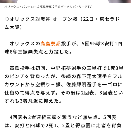
ファーム東地区
選手名鑑トップ
オリックス・バファローズ 高島泰都投手 ©パーソル パ・リーグTV
ニュース
ファーム中地区
◇オリックス対阪神 オープン戦（22日・京セラドー
北海道日本ハムファイターズ
ファーム西地区
ム大阪）
東北楽天ゴールデンイーグルス
交流戦
オリックスの
高島泰都
投手が、5回95球3安打1四
埼玉西武ライオンズ
設定
球6奪三振無失点と力投した。
千葉ロッテマリーンズ
高島投手は初回、中野拓夢選手の三塁打で1死3塁
オリックス・バファローズ
のピンチを背負ったが、後続の森下翔太選手をフル
福岡ソフトバンクホークス
カウントから空振り三振、佐藤輝明選手を一ゴロに
仕留めて得点を与えず。その後は2回表、3回表とい
ずれも3者凡退に抑えた。
4回表も2者連続三振を奪うなど無失点。5回表
は、安打と四球で2死1、2塁と得点圏に走者を背負