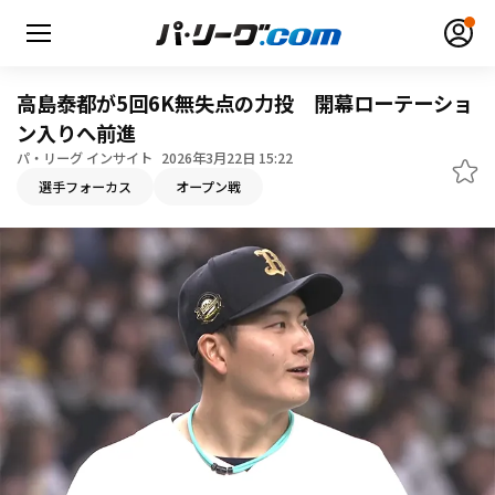
高島泰都が5回6K無失点の力投 開幕ローテーショ
ン入りへ前進
パ・リーグ インサイト
2026年3月22日 15:22
無料アカウント登録
ログイン
選手フォーカス
オープン戦
HOME
動画
日程・結果
順位表･成績
1軍公式戦
選手名鑑