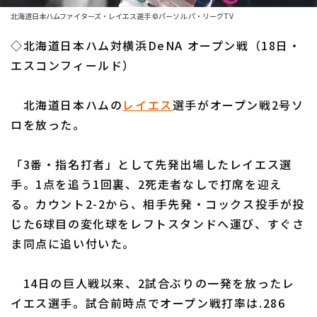
ファーム東地区
選手名鑑トップ
北海道日本ハムファイターズ・レイエス選手 ©パーソル パ・リーグTV
ニュース
ファーム中地区
◇北海道日本ハム対横浜DeNA オープン戦（18日・
北海道日本ハムファイターズ
ファーム西地区
エスコンフィールド）
東北楽天ゴールデンイーグルス
交流戦
北海道日本ハムの
レイエス
選手がオープン戦2号ソ
埼玉西武ライオンズ
設定
ロを放った。
千葉ロッテマリーンズ
「3番・指名打者」として先発出場したレイエス選
オリックス・バファローズ
手。1点を追う1回裏、2死走者なしで打席を迎え
福岡ソフトバンクホークス
る。カウント2-2から、相手先発・コックス投手が投
じた6球目の変化球をレフトスタンドへ運び、すぐさ
ま同点に追い付いた。
14日の巨人戦以来、2試合ぶりの一発を放ったレ
イエス選手。試合前時点でオープン戦打率は.286