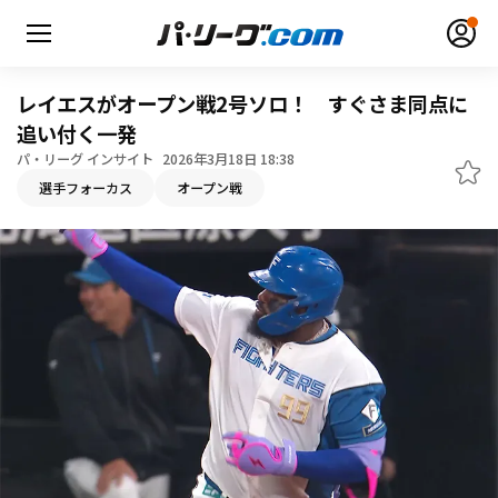
レイエスがオープン戦2号ソロ！ すぐさま同点に
追い付く一発
パ・リーグ インサイト
2026年3月18日 18:38
無料アカウント登録
ログイン
選手フォーカス
オープン戦
HOME
動画
日程・結果
順位表･成績
1軍公式戦
選手名鑑