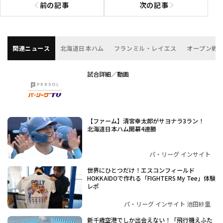
前の記事
次の記事
前の記事へ
次の記事へ
関連ニュース
北海道日本ハム
フランミル・レイエス
オープン戦
試合詳細／動画
【ファーム】清宮幸太郎がサヨナラ3ラン！
北海道日本ハム開幕4連勝
パ・リーグ インサイト
世界にひとつだけ！エスコンフィールド
HOKKAIDOで作れる「FIGHTERS My Tee」体験
レポ
パ・リーグ インサイト 池田紗里
新千歳空港でしか出会えない！「飛行機えふた