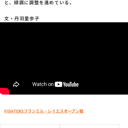
と、順調に調整を進めている。
文・丹羽里歩子
利用規約
プライバシーポリシー
運営会社
（別ウィンドウで開く）
よくある質問
特定商取引法の表示
アルバイト募集
（別ウィンドウで開く
FIGHTERS
フランミル・レイエス
オープン戦