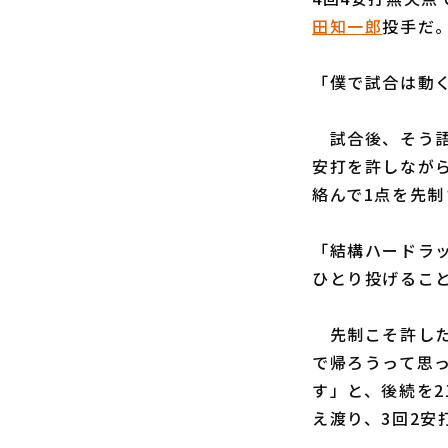
田知一郎
投手だ
「僕で試合は動
試合後、そう語
安打を許しなが
絡んで1点を先制
「結構ハードラ
ひとり投げるこ
先制こそ許した
で帰ろうって思
す」と、後続を
え渡り、3回2安