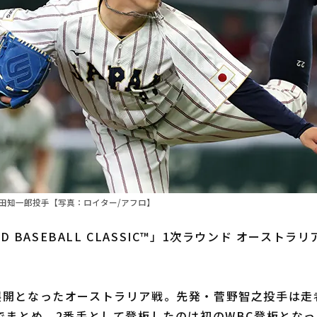
隅田知一郎投手【写真：ロイター/アフロ】
RLD BASEBALL CLASSIC™」1次ラウンド オースト
開となったオーストラリア戦。先発・菅野智之投手は走
でまとめ、2番手として登板したのは初のWBC登板とな