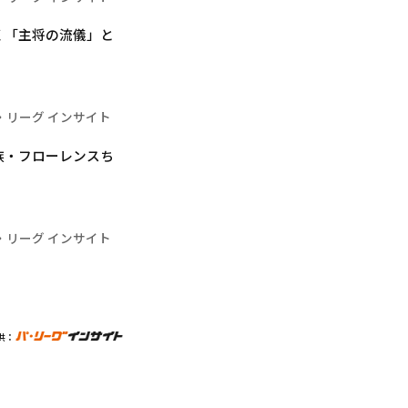
く「主将の流儀」と
・リーグ インサイト
族・フローレンスち
・リーグ インサイト
供：