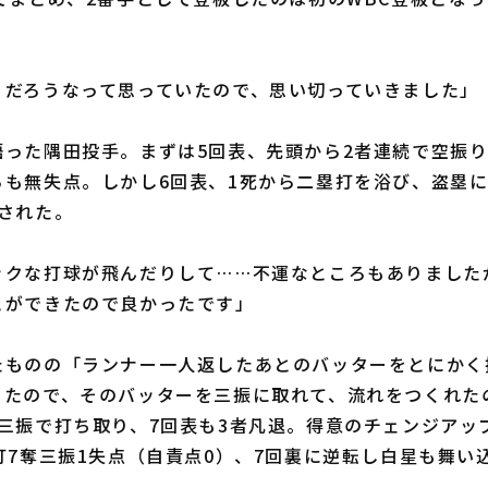
。
くだろうなって思っていたので、思い切っていきました」
った隅田投手。まずは5回表、先頭から2者連続で空振り
らも無失点。しかし6回表、1死から二塁打を浴び、盗塁
された。
ックな打球が飛んだりして……不運なところもありました
とができたので良かったです」
ものの「ランナー一人返したあとのバッターをとにかく
ったので、そのバッターを三振に取れて、流れをつくれた
2三振で打ち取り、7回表も3者凡退。得意のチェンジアッ
打7奪三振1失点（自責点0）、7回裏に逆転し白星も舞い