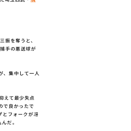
三振を奪うと、
に捕手の悪送球が
が、集中して一人
抑えて最少失点
ので良かったで
プとフォークが冴
込んだ。