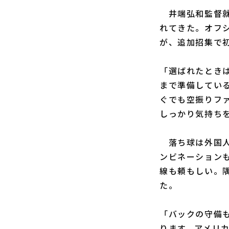
井端弘和監督就
れてきた。オフ
が、追加招集で
「選ばれたとき
まで準備してい
ぐでも空振りフ
しっかり気持ち
落ち球は外国人
ンビネーション
線も頼もしい。
た。
「バックの守備
ります。アメリ