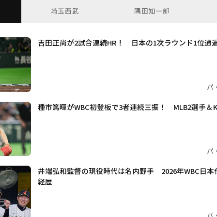
埼玉西武
隅田知一郎
吉田正尚が2試合連続HR！ 日本の1次ラウンド1位通
パ
種市篤暉がWBC初登板で3者連続三振！ MLB2選手＆K
パ
井端弘和監督の現役時代は名内野手 2026年WBC日
経歴
パ