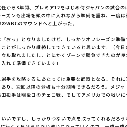
任から3年間、プレミア12をはじめ侍ジャパンの試合の
シーズンも出場を頭の中に入れながら準備を重ね、一度は
初のWBCのマウンドへと上がった。
は『おっ』となりましたけど、しっかりオフシーズン準備
ることがしっかり継続してできていると思います。（今日
ァウル取れましたし、とにかくゾーンで勝負できたのが良
を入れて準備できています」
選手を攻略するにあたっては重要な武器となる。それに
もあり、次回以降の登板も十分期待できるだろう。メジャ
隅田投手は明後日のチェコ戦、そしてアメリカでの戦いに
もいいですし、しっかりつないで点を取ってくれるだろう
カに行くと負けられない戦いになっていくので、一球一球