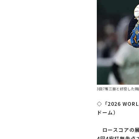
3回7奪三振と好投した
◇「2026 WO
ドーム）
ロースコアの展
4回4安打無失点