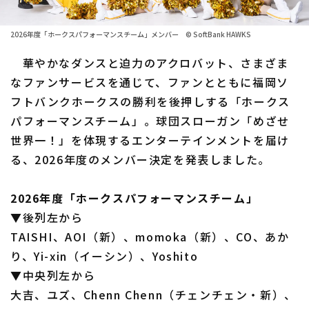
ファーム東地区
選手名鑑トップ
ニュース
2026年度「ホークスパフォーマンスチーム」メンバー © SoftBank HAWKS
ファーム中地区
北海道日本ハムファイターズ
華やかなダンスと迫力のアクロバット、さまざま
ファーム西地区
なファンサービスを通じて、ファンとともに福岡ソ
東北楽天ゴールデンイーグルス
フトバンクホークスの勝利を後押しする「ホークス
交流戦
埼玉西武ライオンズ
パフォーマンスチーム」。球団スローガン「めざせ
設定
世界一！」を体現するエンターテインメントを届け
千葉ロッテマリーンズ
る、2026年度のメンバー決定を発表しました。
オリックス・バファローズ
2026年度「ホークスパフォーマンスチーム」
福岡ソフトバンクホークス
▼後列左から
TAISHI、AOI（新）、momoka（新）、CO、あか
り、Yi-xin（イーシン）、Yoshito
▼中央列左から
大吉、ユズ、Chenn Chenn（チェンチェン・新）、