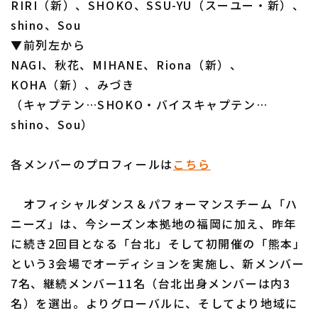
RIRI（新）、SHOKO、SSU-YU（スーユー・新）、
shino、Sou
▼前列左から
NAGI、秋花、MIHANE、Riona（新）、
利用規約
プライバシーポリシー
KOHA（新）、みづき
（キャプテン…SHOKO・バイスキャプテン…
運営会社
（別ウィンドウで開く）
よくある質問
shino、Sou）
特定商取引法の表示
アルバイト募集
（別ウィンドウで開く
各メンバーのプロフィールは
こちら
オフィシャルダンス＆パフォーマンスチーム「ハ
ニーズ」は、今シーズン本拠地の福岡に加え、昨年
に続き2回目となる「台北」そして初開催の「熊本」
という3会場でオーディションを実施し、新メンバー
7名、継続メンバー11名（台北出身メンバーは内3
名）を選出。よりグローバルに、そしてより地域に