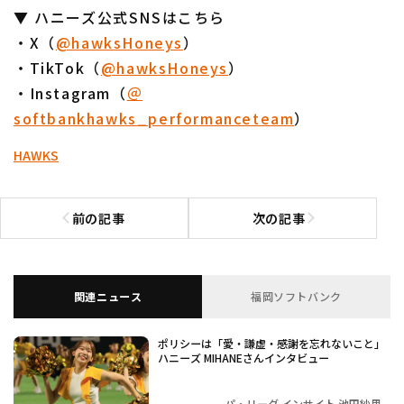
▼ ハニーズ公式SNSはこちら
・X（
@hawksHoneys
）
・TikTok（
@hawksHoneys
）
・Instagram（
＠
softbankhawks_performanceteam
）
HAWKS
前の記事
次の記事
前の記事へ
次の記事へ
関連ニュース
福岡ソフトバンク
ポリシーは「愛・謙虚・感謝を忘れないこと」
ハニーズ MIHANEさんインタビュー
パ・リーグ インサイト 池田紗里