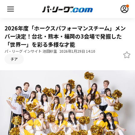
2026年度「ホークスパフォーマンスチーム」メン
バー決定！台北・熊本・福岡の3会場で発掘した
「世界一」を彩る多様な才能
パ・リーグ インサイト 池田紗里
2026年1月29日 14:10
無料アカウント登録
ログイン
チア
HOME
動画
日程・結果
順位表･成績
1軍公式戦
選手名鑑