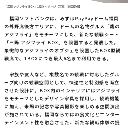
「三陽 アジフライ BOX」1塁側イメージ【写真：球団提供】
ファーム東地区
選手名鑑トップ
ニュース
福岡ソフトバンクは、みずほPayPayドーム福岡
ファーム中地区
北海道日本ハムファイターズ
の外野席後方エリアに、ドームの名物グルメ「鷹の
ファーム西地区
アジフライ」をモチーフにした、新たな観戦シート
東北楽天ゴールデンイーグルス
「三陽 アジフライ BOX」を設置すると発表した。
交流戦
埼玉西武ライオンズ
象徴的なアジフライのオブジェを設置したBOX型観
設定
戦席で、1BOXにつき最大6名まで利用できる。
千葉ロッテマリーンズ
オリックス・バファローズ
家族や友人など、複数名での観戦に対応したグル
ープ向けの観戦空間として、快適性と特別感を両立
福岡ソフトバンクホークス
させた設計に。BOX内のインテリアにはアジフライ
をモチーフとしたデザイン家具を採用し、観戦機能
に加え、来場の記念や写真撮影を楽しめる空間演出
が施されている。福岡ならではの食文化とエンター
テインメント性を融合させた、新たな観戦体験の提