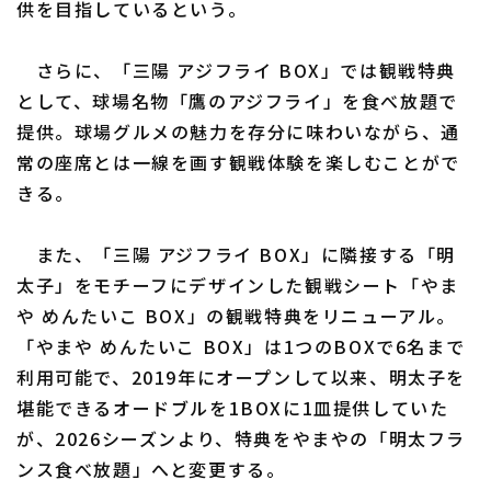
供を目指しているという。
さらに、「三陽 アジフライ BOX」では観戦特典
として、球場名物「鷹のアジフライ」を食べ放題で
提供。球場グルメの魅力を存分に味わいながら、通
常の座席とは一線を画す観戦体験を楽しむことがで
利用規約
プライバシーポリシー
きる。
運営会社
（別ウィンドウで開く）
よくある質問
また、「三陽 アジフライ BOX」に隣接する「明
特定商取引法の表示
アルバイト募集
（別ウィンドウで開く
太子」をモチーフにデザインした観戦シート「やま
や めんたいこ BOX」の観戦特典をリニューアル。
「やまや めんたいこ BOX」は1つのBOXで6名まで
利用可能で、2019年にオープンして以来、明太子を
堪能できるオードブルを1BOXに1皿提供していた
が、2026シーズンより、特典をやまやの「明太フラ
ンス食べ放題」へと変更する。