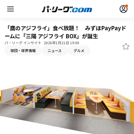
「鷹のアジフライ」食べ放題！ みずほPayPayド
ームに「三陽 アジフライ BOX」が誕生
パ・リーグ インサイト
2026年1月21日 19:00
球団・球界情報
ニュース
グルメ
無料アカウント登録
ログイン
HOME
動画
日程・結果
順位表･成績
1軍公式戦
選手名鑑