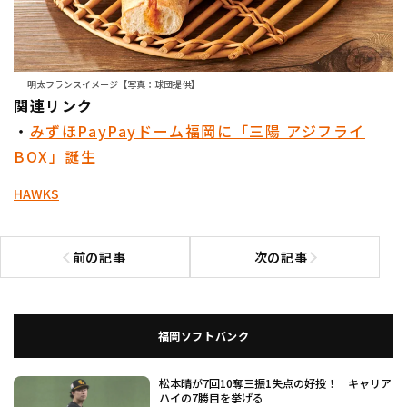
明太フランスイメージ【写真：球団提供】
関連リンク
・
みずほPayPayドーム福岡に「三陽 アジフライ
BOX」誕生
HAWKS
前の記事
次の記事
前の記事へ
次の記事へ
福岡ソフトバンク
松本晴が7回10奪三振1失点の好投！ キャリア
ハイの7勝目を挙げる