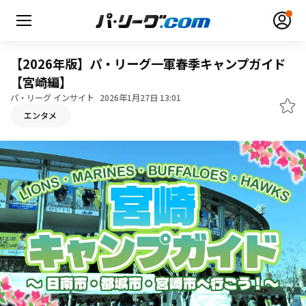
【2026年版】パ・リーグ一軍春季キャンプガイド
【宮崎編】
パ・リーグ インサイト
2026年1月27日 13:01
エンタメ
無料アカウント登録
ログイン
HOME
動画
日程・結果
順位表･成績
1軍公式戦
選手名鑑