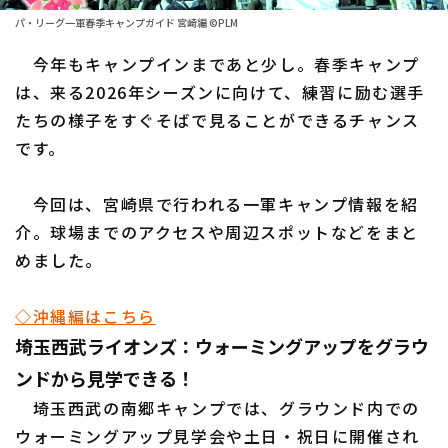
パ・リーグ一軍春季キャンプガイド 宮崎編 ©PLM
ファーム東地区
選手名鑑トップ
ニュース
今年もキャンプインまであと少し。春季キャンプ
ファーム中地区
北海道日本ハムファイターズ
は、来る2026年シーズンに向けて、練習に励む選手
ファーム西地区
たちの様子をすぐそばで見ることができるチャンス
東北楽天ゴールデンイーグルス
です。
交流戦
埼玉西武ライオンズ
設定
今回は、宮崎県で行われる一軍キャンプ情報を紹
千葉ロッテマリーンズ
介。球場までのアクセスや周辺スポットなどをまと
オリックス・バファローズ
めました。
福岡ソフトバンクホークス
◇沖縄編はこちら
埼玉西武ライオンズ：ウォーミングアップをグラウ
ンドから見学できる！
埼玉西武の南郷キャンプでは、グラウンド内での
ウォーミングアップ見学会や土日・祝日に開催され