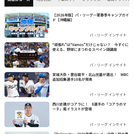
【2026年版】パ・リーグ一軍春季キャンプガイ
ド【沖縄編】
パ・リーグ インサイト
“頑張れ”は“Vamos”だけじゃない？ 今すぐに
使える、野球にまつわるスペイン語講座
パ・リーグ インサイト
宮城大弥・曽谷龍平・北山亘基が選出！ WBC
追加招集選手10名が発表
パ・リーグ インサイト
西川史礁がコアラに！ 8選手の「コアラのマ
ーチ」風イラストが登場
パ・リーグ インサイト
「BsGravity」2026年度メンバー決定！初の男