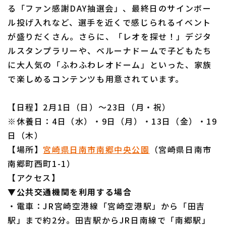
る「ファン感謝DAY抽選会」、最終日のサインボー
ル投げ入れなど、選手を近くで感じられるイベント
が盛りだくさん。さらに、「レオを探せ！」デジタ
ルスタンプラリーや、ベルーナドームで子どもたち
利用規約
プライバシーポリシー
に大人気の「ふわふわレオドーム」といった、家族
運営会社
（別ウィンドウで開く）
よくある質問
で楽しめるコンテンツも用意されています。
特定商取引法の表示
アルバイト募集
（別ウィンドウで開く
【日程】2月1日（日）～23日（月・祝）
※休養日：4日（水）・9日（月）・13日（金）・19
日（木）
【場所】
宮崎県日南市南郷中央公園
（宮崎県日南市
南郷町西町1-1）
【アクセス】
▼公共交通機関を利用する場合
・電車：JR宮崎空港線「宮崎空港駅」から「田吉
駅」まで約2分。田吉駅からJR日南線で「南郷駅」